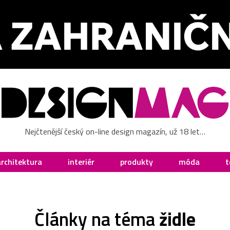
Nejčtenější český on-line design magazín, už 18 let…
architektura
interiér
produkty
móda
t
Články na téma
židle