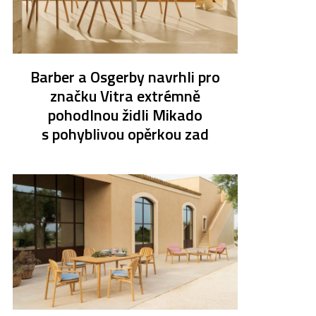
Barber a Osgerby navrhli pro
značku Vitra extrémně
pohodlnou židli Mikado
s pohyblivou opěrkou zad