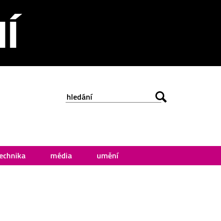
echnika
média
umění