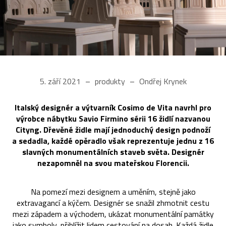
5. září 2021
produkty
Ondřej Krynek
Italský designér a výtvarník Cosimo de Vita navrhl pro
výrobce nábytku Savio Firmino sérii 16 židlí nazvanou
Cityng. Dřevěné židle mají jednoduchý design podnoží
a sedadla, každé opěradlo však reprezentuje jednu z 16
slavných monumentálních staveb světa. Designér
nezapomněl na svou mateřskou Florencii.
Na pomezí mezi designem a uměním, stejně jako
extravagancí a kýčem. Designér se snažil zhmotnit cestu
mezi západem a východem, ukázat monumentální památky
jako symboly, přiblížit lidem cestování na dosah. Každá židle