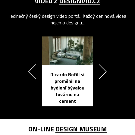
VIDEA Z
DESIGNVID.CZ
Jedinečný český design video portál. Každý den nová videa
nejen o designu...
Ricardo Bofill si
Přichází ten
proměnil na
propracovan
bydlení bývalou
elektronic
továrnu na
zápisník
cement
reMarkable
ON-LINE
DESIGN MUSEUM