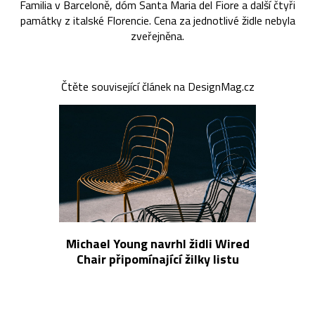
Familia v Barceloně, dóm Santa Maria del Fiore a další čtyři
památky z italské Florencie. Cena za jednotlivé židle nebyla
zveřejněna.
Čtěte související článek na DesignMag.cz
Michael Young navrhl židli Wired
Chair připomínající žilky listu