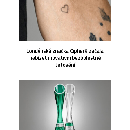
Londýnská značka CipherX začala
nabízet inovativní bezbolestné
tetování