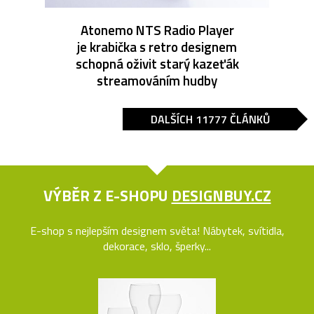
Atonemo NTS Radio Player
je krabička s retro designem
schopná oživit starý kazeťák
streamováním hudby
DALŠÍCH 11777 ČLÁNKŮ
VÝBĚR Z E-SHOPU
DESIGNBUY.CZ
E-shop s nejlepším designem světa! Nábytek, svítidla,
dekorace, sklo, šperky...