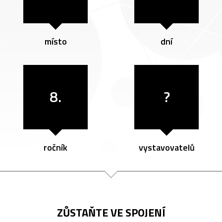
místo
dní
8.
?
ročník
vystavovatelů
ZŮSTAŇTE VE SPOJENÍ