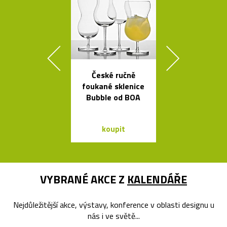
České ručně
České křišťá
foukané sklenice
sklenice 
Bubble od BOA
britskéh
designér
koupit
koupit
VYBRANÉ AKCE Z
KALENDÁŘE
Nejdůležitější akce, výstavy, konference v oblasti designu u
nás i ve světě...