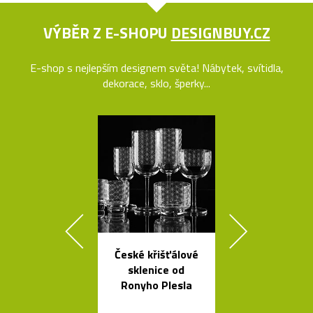
VÝBĚR Z E-SHOPU
DESIGNBUY.CZ
E-shop s nejlepším designem světa! Nábytek, svítidla,
dekorace, sklo, šperky...
České křišťálové
Židle a stol
sklenice od
kolekce I
Ronyho Plesla
Between 
&Traditio