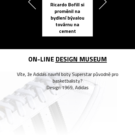
Ricardo Bofill si
Přichází ten
proměnil na
propracovan
bydlení bývalou
elektronic
továrnu na
zápisník
cement
reMarkable
ON-LINE
DESIGN MUSEUM
Víte, že Adidas navrhl boty Superstar původně pro
basketbalisty?
Design 1969, Adidas