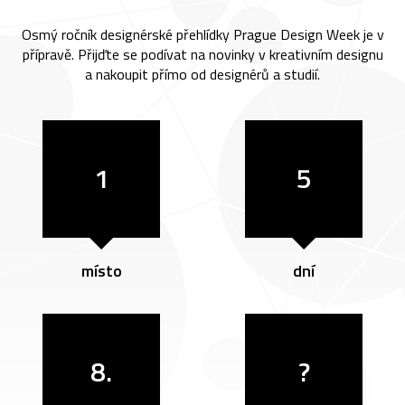
Osmý ročník designérské přehlídky Prague Design Week je v
přípravě. Přijďte se podívat na novinky v kreativním designu
a nakoupit přímo od designérů a studií.
1
5
místo
dní
8.
?