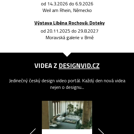
od 14.3.2026 do 6.9.2026
Weil am Rhein, Německo
Výstava Liběna Rochová: Doteky
od 20.11.2025 do 29.8.2027
Moravská galerie v Brně
VIDEA Z
DESIGNVID.CZ
Jedinečný český design video portál. Každý den nová videa
nejen o designu...