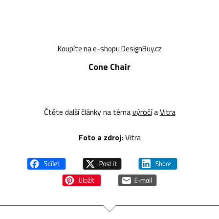
Koupíte na e-shopu DesignBuy.cz
Cone Chair
Čtěte další články na téma
výročí
a
Vitra
Foto a z
droj:
Vitra