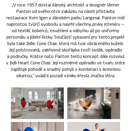
„V roce 1957 dostal dánský architekt a designér Verner
Panton od svého otce zakázku na návrh přístavby
restaurace Kom Igen v dánském parku Langesø. Panton měl
naprostou tvůrčí svobodu a navrhl všechny prvky interiéru –
od textilií, koberců, osvětlení a nábytku až po uniformy
personálu a jídelní lístky. Součástí vybavení pro tento projekt
byla také židle: Cone Chair, která má tvar obráceného kužele.
Její polstrovaná, zakřivená skořápka tvoří sedák, opěradlo
a područky. Krátce nato Panton tento koncept dále rozvinul
v židli Heart Cone Chair. Její rozměrné opěradlo ve tvaru srdce
zajišťuje pohodlí a snadný pohyb v kombinaci s ikonickou
siluetou,“ uvádí k pozadí vzniku křesla značka Vitra.