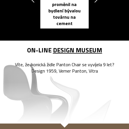
proměnil na
propracovan
bydlení bývalou
elektronic
továrnu na
zápisník
cement
reMarkable
ON-LINE
DESIGN MUSEUM
Víte, že ikonická židle Panton Chair se vyvíjela 9 let?
Design 1959, Verner Panton, Vitra