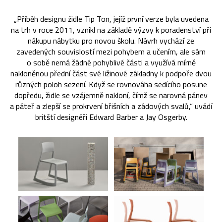
„Příběh designu židle Tip Ton, jejíž první verze byla uvedena
na trh v roce 2011, vznikl na základě výzvy k poradenství při
nákupu nábytku pro novou školu. Návrh vychází ze
zavedených souvislostí mezi pohybem a učením, ale sám
o sobě nemá žádné pohyblivé části a využívá mírně
nakloněnou přední část své ližinové základny k podpoře dvou
různých poloh sezení. Když se rovnováha sedícího posune
dopředu, židle se vzájemně nakloní, čímž se narovná pánev
a páteř a zlepší se prokrvení břišních a zádových svalů,“ uvádí
britští designéři Edward Barber a Jay Osgerby.