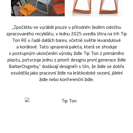
„Zpočátku se vyráběl pouze v přírodním šedém odstínu
zpracovaného recyklátu, v lednu 2025 uvedla Vitra na trh Tip
Ton RE v řadě dalších barev, včetně světle levandulové
a korálové. Tato upravená paleta, která se shoduje
s postupným ukončením výroby židle Tip Ton z primárního
plastu, potvrzuje jednu z priorit designu první generace židle
BarberOsgerby,“ dodávají designéři s tím, že židle se dobře
osvědčila jako pracovní židle na krátkodobé sezení, jídelní
židle nebo konferenční židle.