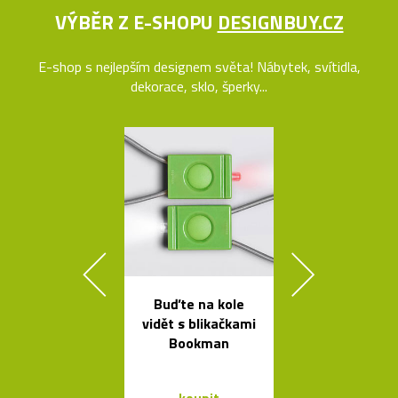
VÝBĚR Z E-SHOPU
DESIGNBUY.CZ
E-shop s nejlepším designem světa! Nábytek, svítidla,
dekorace, sklo, šperky...
Buďte na kole
Kolekce čes
vidět s blikačkami
svítidel ze s
Bookman
dřeva Muff