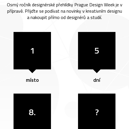
Osmý ročník designérské přehlídky Prague Design Week je v
přípravě. Přijďte se podívat na novinky v kreativním designu
a nakoupit přímo od designérů a studií.
1
5
místo
dní
8.
?