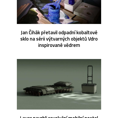
Jan Čihák přetavil odpadní kobaltové
sklo na sérii výtvarných objektů Vdro
inspirované vědrem
Layer navrhli revoluční mobilní postel