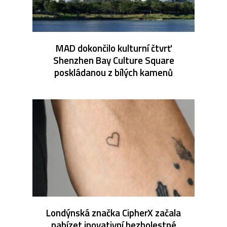
MAD dokončilo kulturní čtvrť
Shenzhen Bay Culture Square
poskládanou z bílých kamenů
Londýnská značka CipherX začala
nabízet inovativní bezbolestné