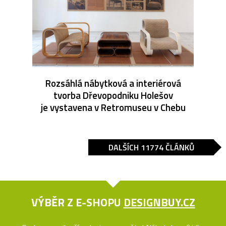
Rozsáhlá nábytková a interiérová
tvorba Dřevopodniku Holešov
je vystavena v Retromuseu v Chebu
DALŠÍCH 11774 ČLÁNKŮ
VÝBĚR Z E-SHOPU
DESIGNBUY.CZ