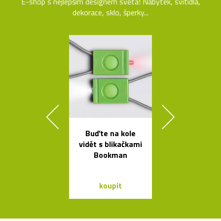
E-shop s nejlepším designem světa! Nábytek, svítidla,
dekorace, sklo, šperky...
Buďte na kole
Jedinečný jíd
vidět s blikačkami
stůl Podium
Bookman
Bontempi C
koupit
koupit