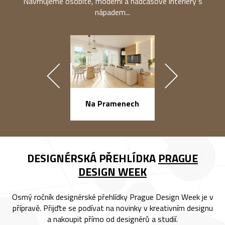
Navrhujeme osobité, moderní a nadčasové interiéry s
nápadem...
náměstí Na Ba
Na Pramenech
DESIGNÉRSKÁ PŘEHLÍDKA
PRAGUE
DESIGN WEEK
Osmý ročník designérské přehlídky Prague Design Week je v
přípravě. Přijďte se podívat na novinky v kreativním designu
a nakoupit přímo od designérů a studií.