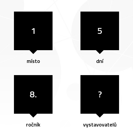
1
5
místo
dní
8.
?
ročník
vystavovatelů