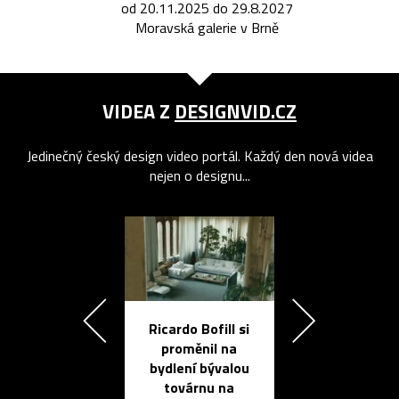
od 20.11.2025 do 29.8.2027
Moravská galerie v Brně
VIDEA Z
DESIGNVID.CZ
Jedinečný český design video portál. Každý den nová videa
nejen o designu...
Ricardo Bofill si
Přichází ten
proměnil na
propracovan
bydlení bývalou
elektronic
továrnu na
zápisník