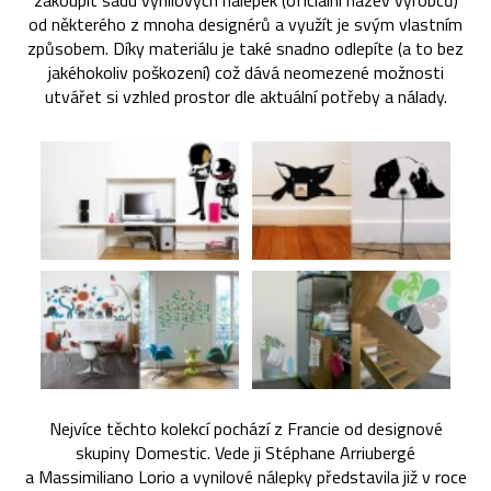
zakoupit sadu vynilových nálepek (oficiální název výrobců)
od některého z mnoha designérů a využít je svým vlastním
způsobem. Díky materiálu je také snadno odlepíte (a to bez
jakéhokoliv poškození) což dává neomezené možnosti
utvářet si vzhled prostor dle aktuální potřeby a nálady.
Nejvíce těchto kolekcí pochází z Francie od designové
skupiny Domestic. Vede ji Stéphane Arriubergé
a Massimiliano Lorio a vynilové nálepky představila již v roce