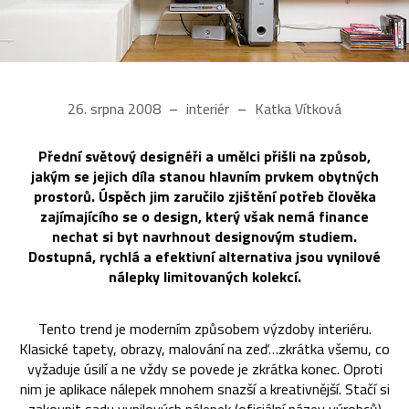
26. srpna 2008
interiér
Katka Vítková
Přední světový designéři a umělci přišli na způsob,
jakým se jejich díla stanou hlavním prvkem obytných
prostorů. Úspěch jim zaručilo zjištění potřeb člověka
zajímajícího se o design, který však nemá finance
nechat si byt navrhnout designovým studiem.
Dostupná, rychlá a efektivní alternativa jsou vynilové
nálepky limitovaných kolekcí.
Tento trend je moderním způsobem výzdoby interiéru.
Klasické tapety, obrazy, malování na zeď…zkrátka všemu, co
vyžaduje úsilí a ne vždy se povede je zkrátka konec. Oproti
nim je aplikace nálepek mnohem snazší a kreativnější. Stačí si