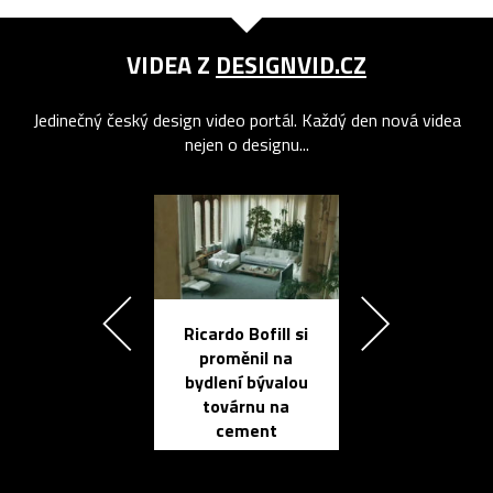
VIDEA Z
DESIGNVID.CZ
Jedinečný český design video portál. Každý den nová videa
nejen o designu...
Ricardo Bofill si
Přichází ten
proměnil na
propracovan
bydlení bývalou
elektronic
továrnu na
zápisník
cement
reMarkable