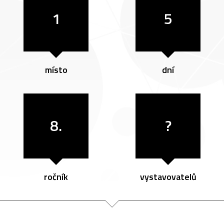
1
5
místo
dní
8.
?
ročník
vystavovatelů