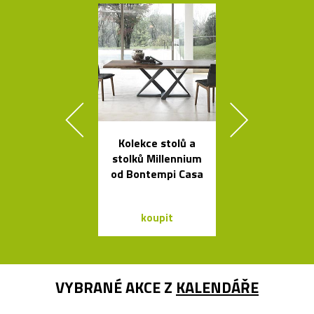
Kolekce stolů a
Buďte na k
stolků Millennium
vidět s blika
od Bontempi Casa
Bookma
koupit
koupit
VYBRANÉ AKCE Z
KALENDÁŘE