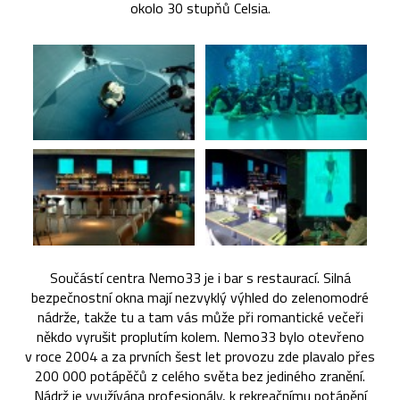
okolo 30 stupňů Celsia.
Součástí centra Nemo33 je i bar s restaurací. Silná
bezpečnostní okna mají nezvyklý výhled do zelenomodré
nádrže, takže tu a tam vás může při romantické večeři
někdo vyrušit proplutím kolem. Nemo33 bylo otevřeno
v roce 2004 a za prvních šest let provozu zde plavalo přes
200 000 potápěčů z celého světa bez jediného zranění.
Nádrž je využívána profesionály, k rekreačnímu potápění