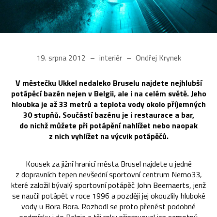
19. srpna 2012
interiér
Ondřej Krynek
V městečku Ukkel nedaleko Bruselu najdete nejhlubší
potápěcí bazén nejen v Belgii, ale i na celém světě. Jeho
hloubka je až 33 metrů a teplota vody okolo příjemných
30 stupňů. Součástí bazénu je i restaurace a bar,
do nichž můžete při potápění nahlížet nebo naopak
z nich vyhlížet na výcvik potápěčů.
Kousek za jižní hranicí města Brusel najdete u jedné
z dopravních tepen nevšední sportovní centrum Nemo33,
které založil bývalý sportovní potápěč John Beernaerts, jenž
se naučil potápět v roce 1996 a později jej okouzlily hluboké
vody u Bora Bora. Rozhodl se proto přenést podobné