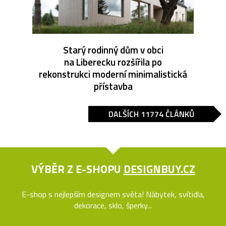
Starý rodinný dům v obci
na Liberecku rozšířila po
rekonstrukci moderní minimalistická
přístavba
DALŠÍCH 11774 ČLÁNKŮ
VÝBĚR Z E-SHOPU
DESIGNBUY.CZ
E-shop s nejlepším designem světa! Nábytek, svítidla,
dekorace, sklo, šperky...