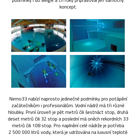
podmínky i do Belgie a tři roky připravoval jen samotný
koncept.
Nemo33 nabízí naprosto jedinečné podmínky pro potápění
začátečníkům i profesionálům. Vodní nádrž má tři různé
hloubky. První úroveň je pět metrů čili šestnáct stop, druhá
deset metrů čili 32 stop a poslední má oněch rekordních 33
metrů čili 108 stop. Pro naplnění celé nádrže je potřeba
2 500 000 litrů vody, která je udržována na luxusní teplotě