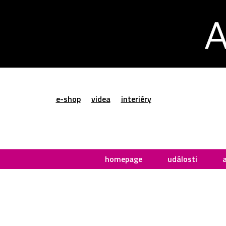
e-shop
videa
interiéry
homepage
události