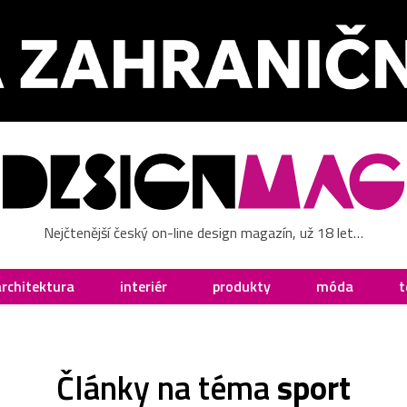
Nejčtenější český on-line design magazín, už 18 let…
architektura
interiér
produkty
móda
t
Články na téma
sport