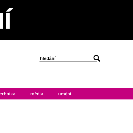
echnika
média
umění