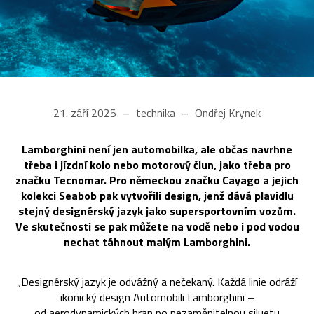
21. září 2025
technika
Ondřej Krynek
Lamborghini není jen automobilka, ale občas navrhne
třeba i jízdní kolo nebo motorový člun, jako třeba pro
značku Tecnomar. Pro německou značku Cayago a jejich
kolekci Seabob pak vytvořili design, jenž dává plavidlu
stejný designérský jazyk jako supersportovním vozům.
Ve skutečnosti se pak můžete na vodě nebo i pod vodou
nechat táhnout malým Lamborghini.
„Designérský jazyk je odvážný a nečekaný. Každá linie odráží
ikonický design Automobili Lamborghini –
od aerodynamických hran po nezaměnitelnou siluetu