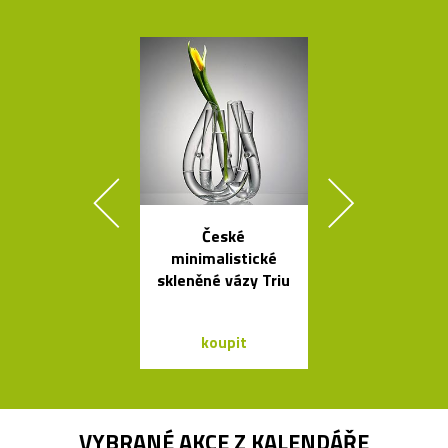
České
Španělsk
minimalistické
minimalisti
skleněné vázy Triu
svítidla od A
koupit
koupit
VYBRANÉ AKCE Z
KALENDÁŘE