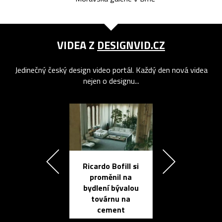
VIDEA Z
DESIGNVID.CZ
Jedinečný český design video portál. Každý den nová videa
nejen o designu...
Ricardo Bofill si
Přichází ten
proměnil na
propracovan
bydlení bývalou
elektronic
továrnu na
zápisník
cement
reMarkable