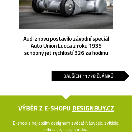
Audi znovu postavilo závodní speciál
Auto Union Lucca z roku 1935
schopný jet rychlostí 326 za hodinu
DALŠÍCH 11778 ČLÁNKŮ
VÝBĚR Z E-SHOPU
DESIGNBUY.CZ
E-shop s nejlepším designem světa! Nábytek, svítidla,
dekorace, sklo, šperky...