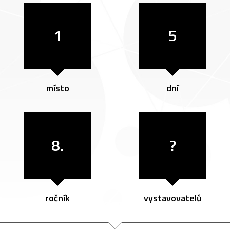
1
5
místo
dní
8.
?
ročník
vystavovatelů