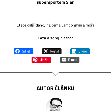
supersportem Sián
Čtěte další články na téma
Lamborghini
a
moře
Fota a z
droj:
Seabob
AUTOR ČLÁNKU