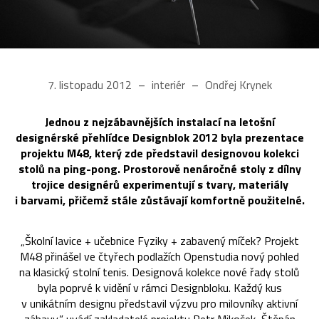
7. listopadu 2012
interiér
Ondřej Krynek
Jednou z nejzábavnějších instalací na letošní
designérské přehlídce Designblok 2012 byla prezentace
projektu M48, který zde představil designovou kolekci
stolů na ping-pong. Prostorově nenáročné stoly z dílny
trojice designérů experimentují s tvary, materiály
i barvami, přičemž stále zůstávají komfortně použitelné.
„Školní lavice + učebnice Fyziky + zabavený míček? Projekt
M48 přinášel ve čtyřech podlažích Openstudia nový pohled
na klasický stolní tenis. Designová kolekce nové řady stolů
byla poprvé k vidění v rámci Designbloku. Každý kus
v unikátním designu představil výzvu pro milovníky aktivní