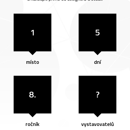
1
5
místo
dní
8.
?
ročník
vystavovatelů