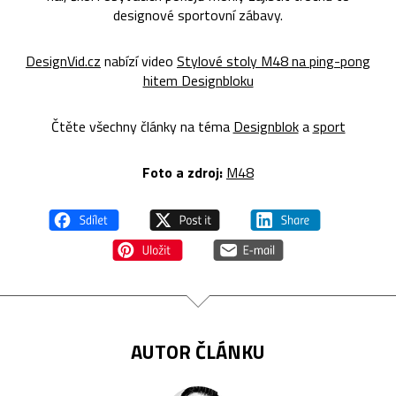
designové sportovní zábavy.
DesignVid.cz
nabízí video
Stylové stoly M48 na ping-pong
hitem Designbloku
Čtěte všechny články na téma
Designblok
a
sport
Foto a zdroj:
M48
AUTOR ČLÁNKU