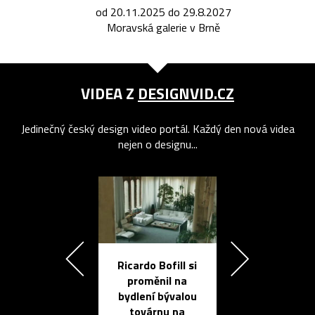
od 20.11.2025 do 29.8.2027
Moravská galerie v Brně
VIDEA Z
DESIGNVID.CZ
Jedinečný český design video portál. Každý den nová videa
nejen o designu...
Ricardo Bofill si
Přichází ten
proměnil na
propracovan
bydlení bývalou
elektronic
továrnu na
zápisník