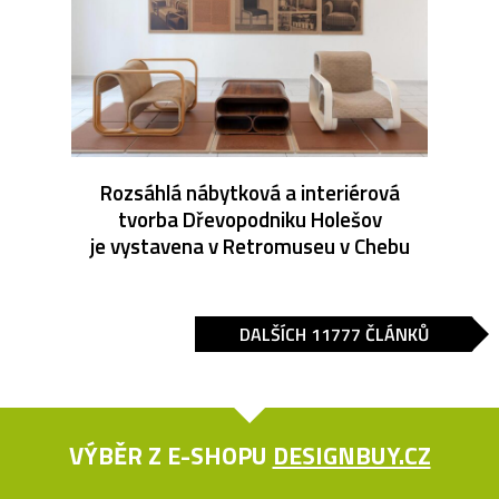
Rozsáhlá nábytková a interiérová
tvorba Dřevopodniku Holešov
je vystavena v Retromuseu v Chebu
DALŠÍCH 11777 ČLÁNKŮ
VÝBĚR Z E-SHOPU
DESIGNBUY.CZ