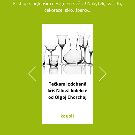
E-shop s nejlepším designem světa! Nábytek, svítidla,
dekorace, sklo, šperky...
Tečkami zdobená
Ikonická skl
křišťálová kolekce
stolní lampa 
od Olgoj Chorchoj
Lamp
koupit
koupit