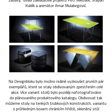
zábavy,” uvádí zakladatelé projektu Petr Mikošek, Štěpán
Kuklík a animátor Amar Mulabegović.
Na Designbloku bylo možno reálně vyzkoušet prvních pár
exemplářů, které se staly obdivovaným zpestřením celé
akce. Více variant stolů bylo později nafotografováno
do plánovaného produktového katalogu. Obdivovat tak
můžeme stoly na tenkých trubkových konstrukcích, variantu
s průhledným boxem chránícím hřiště, skleněný stůl