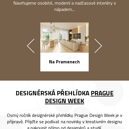
Navrhujeme osobité, moderní a nadčasové interiéry s
nápadem...
náměstí Na Ba
Na Pramenech
DESIGNÉRSKÁ PŘEHLÍDKA
PRAGUE
DESIGN WEEK
Osmý ročník designérské přehlídky Prague Design Week je v
přípravě. Přijďte se podívat na novinky v kreativním designu
a nakoupit přímo od designérů a studií.