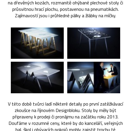
na dřevěných kozách, rozmanitě ohýbané plechové stoly či
průsvitnou hrací plochu, postavenou na pneumatikách.
Zajímavostí jsou i průhledné pálky a žlábky na míčky.
V této době tvůrci ladí některé detaily po první zatěžkávací
zkoušce na říjnovém Designbloku. Stoly by měly být
připraveny k prodeji či pronájmu na začátku roku 2013.
Doufáme v rozumné ceny, které by do kanceláří, veřejných
hal, škol i obývacích pokojů mohly zajistit trochu té