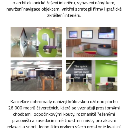
o architektonické řešení interiéru, vybavení nábytkem,
navržení navigace objektem, vnitřní strategii firmy i grafické
zkrášlení interiéru.
Kanceláře dohromady nabízejí královskou užitnou plochu
26 000 metrů čtverečních, které se vyznačuji prostornými
chodbami, odpočinkovými kouty, rozmanitě řešenými
pracovišti a zasedacími místnostmi i místy pro aktivní
relaxaci a sport. Jednotícím prvkem všech prostor je kvalitní