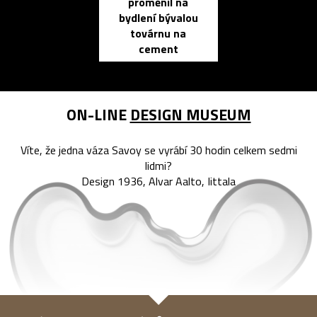
proměnil na
propracovan
bydlení bývalou
elektronic
továrnu na
zápisník
cement
reMarkable
ON-LINE
DESIGN MUSEUM
Víte, že jedna váza Savoy se vyrábí 30 hodin celkem sedmi
lidmi?
Design 1936, Alvar Aalto, Iittala