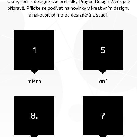
Osmý ročník designérské přehlídky Prague Design Week je v
přípravě. Přijďte se podívat na novinky v kreativním designu
a nakoupit přímo od designérů a studií.
1
5
místo
dní
8.
?