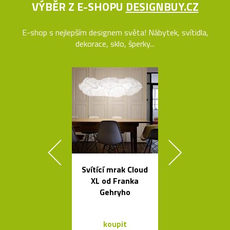
VÝBĚR Z E-SHOPU
DESIGNBUY.CZ
E-shop s nejlepším designem světa! Nábytek, svítidla,
dekorace, sklo, šperky...
Svítící mrak Cloud
Sklenice, mí
XL od Franka
vázy od Fran
Gehryho
Víznera
koupit
koupit