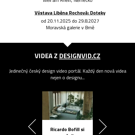
Weil am Rhein, Německo
Výstava Liběna Rochová: Doteky
od 20.11.2025 do 29.8.2027
Moravská galerie v Brně
VIDEA Z
DESIGNVID.CZ
Jedinečný český design video portál. Každý den nová videa
nejen o designu...
Ricardo Bofill si
Přichází ten