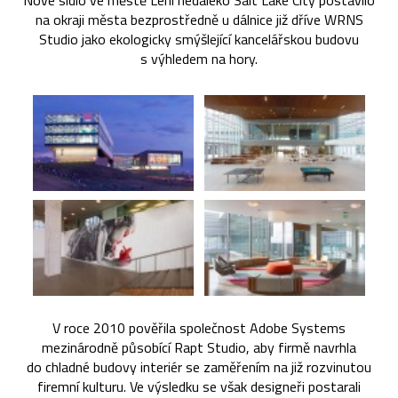
Nové sídlo ve městě Lehi nedaleko Salt Lake City postavilo
na okraji města bezprostředně u dálnice již dříve WRNS
Studio jako ekologicky smýšlející kancelářskou budovu
s výhledem na hory.
V roce 2010 pověřila společnost Adobe Systems
mezinárodně působící Rapt Studio, aby firmě navrhla
do chladné budovy interiér se zaměřením na již rozvinutou
firemní kulturu. Ve výsledku se však designeři postarali