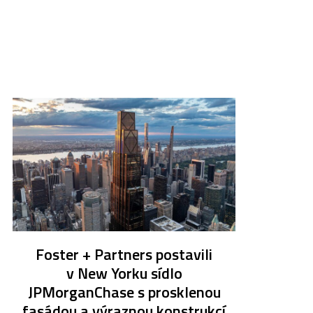
Foster + Partners postavili
v New Yorku sídlo
JPMorganChase s prosklenou
fasádou a výraznou konstrukcí