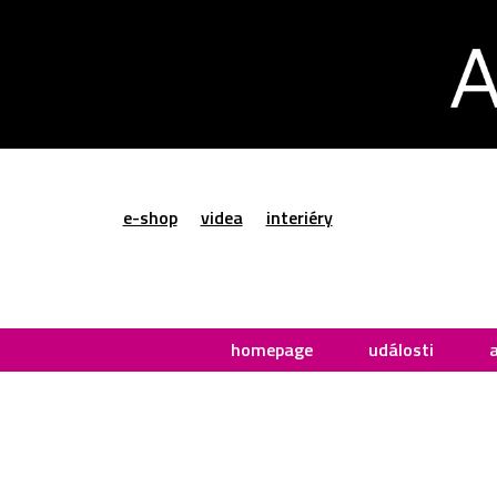
e-shop
videa
interiéry
homepage
události