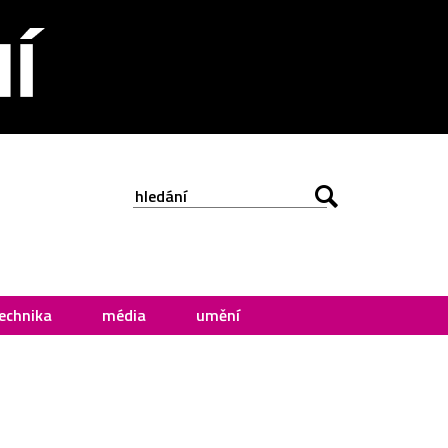
echnika
média
umění