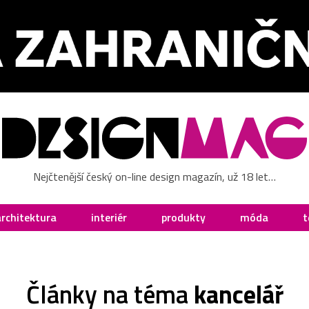
Nejčtenější český on-line design magazín, už 18 let…
architektura
interiér
produkty
móda
t
Články na téma
kancelář