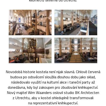
kilometrů severně od Utrechu.
Novodobá historie kostela není nijak slavná. Cihlově červená
budova po odsvěcení sloužila dlouhou dobu jako sklad,
následovalo využití na kulturní akce i taneční party až
donedávna, kdy byl zakoupen pro zbudování knihkupectví.
Nový majitel Wim Waanders oslovil studio BK Architecten
z Utrechtu, aby v kostel ohleduplně transformovali
na reprezentativní knihkupectví.