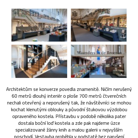
Architektům se konverze povedla znamenitě. Ničím nerušený
60 metrů dlouhý interiér o ploše 700 metrů čtverečních
nechali otevřený a neporušený tak, že návštěvníci se mohou
kochat klenutými oblouky a původní štukovou výzdobou
opraveného kostela. Přístavbu v podobě několika pater
dostala boční loď kostela a zde pak najdeme úzce
specializované žánry knih a malou galerii v nejvyšším
poschodí. Vestavba proběhla v podstatě bez narušení