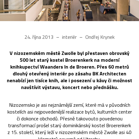
24. října 2013
interiér
Ondřej Krynek
V nizozemském městě Zwolle byl přestaven obrovský
500 let starý kostel Broerenkerk na moderní
knihkupectví Waanders In de Broeren. Přes 60 metrů
dlouhý otevřený interiér po zásahu BK Architecten
nenabízí jen tisíce knih, ale i posezení u kávy či možnost
navštívit výstavu, koncert nebo přednášku.
Nizozemsko je asi nejznámější zemí, které má v původních
kostelích asi nejpovedenější realizace bytů, kulturních center
či dokonce obchodů. Přesně takovouto povedenou
transformací prošel starý dominikánský kostel Broerenkerk
z 15. století, který leží v nizozemském městě Zwolle asi 40