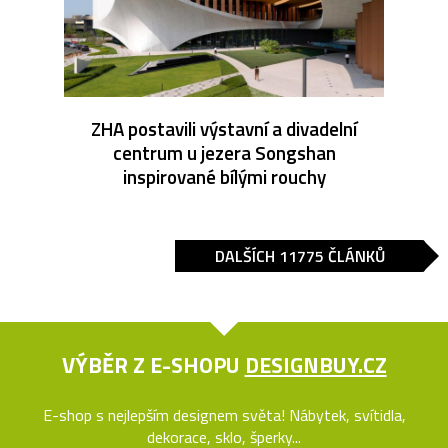
ZHA postavili výstavní a divadelní
centrum u jezera Songshan
inspirované bílými rouchy
DALŠÍCH 11775 ČLÁNKŮ
VÝBĚR Z E-SHOPU
DESIGNBUY.CZ
E-shop s nejlepším designem světa! Nábytek, svítidla,
dekorace, sklo, šperky...