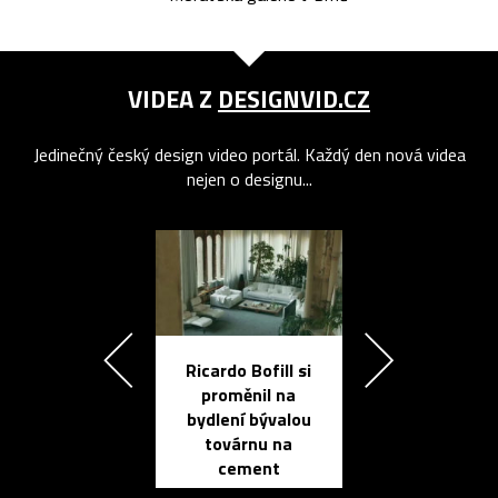
VIDEA Z
DESIGNVID.CZ
Jedinečný český design video portál. Každý den nová videa
nejen o designu...
Ricardo Bofill si
Přichází ten
proměnil na
propracovan
bydlení bývalou
elektronic
továrnu na
zápisník
cement
reMarkable