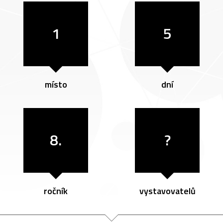
1
5
místo
dní
8.
?
ročník
vystavovatelů