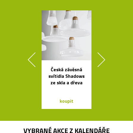
Česká závěsná
Kolekce svít
svítidla Shadows
Formakami
ze skla a dřeva
dřeva a pap
koupit
koupit
VYBRANÉ AKCE Z
KALENDÁŘE