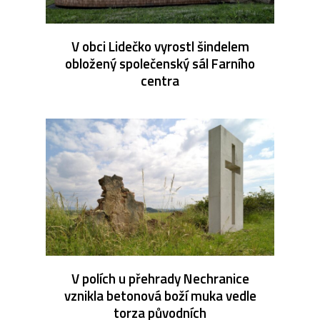
V obci Lidečko vyrostl šindelem
obložený společenský sál Farního
centra
V polích u přehrady Nechranice
vznikla betonová boží muka vedle
torza původních