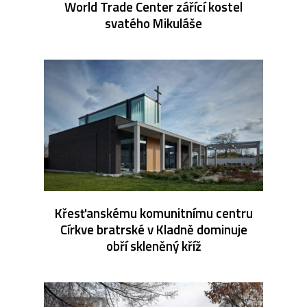
World Trade Center zářící kostel
svatého Mikuláše
Křesťanskému komunitnímu centru
Církve bratrské v Kladně dominuje
obří skleněný kříž