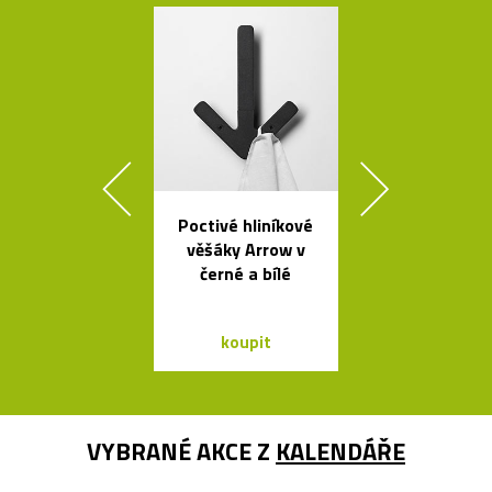
Poctivé hliníkové
Rychlovar
věšáky Arrow v
konvice Plis
černé a bílé
čtyřech bar
koupit
koupit
VYBRANÉ AKCE Z
KALENDÁŘE