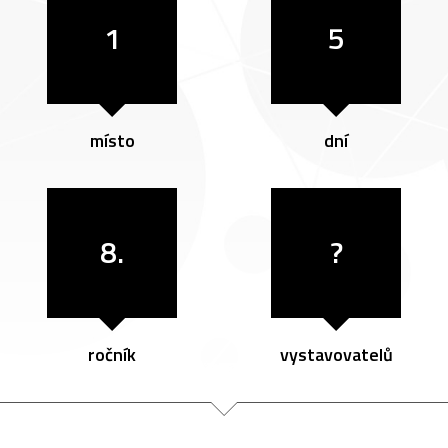
1
5
místo
dní
8.
?
ročník
vystavovatelů