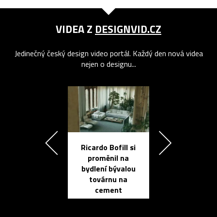
VIDEA Z
DESIGNVID.CZ
Jedinečný český design video portál. Každý den nová videa
nejen o designu...
Ricardo Bofill si
Přichází ten
proměnil na
propracovan
bydlení bývalou
elektronic
továrnu na
zápisník
cement
reMarkable