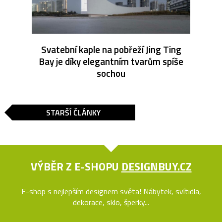
Svatební kaple na pobřeží Jing Ting
Bay je díky elegantním tvarům spíše
sochou
STARŠÍ ČLÁNKY
VÝBĚR Z E-SHOPU
DESIGNBUY.CZ
E-shop s nejlepším designem světa! Nábytek, svítidla,
dekorace, sklo, šperky...