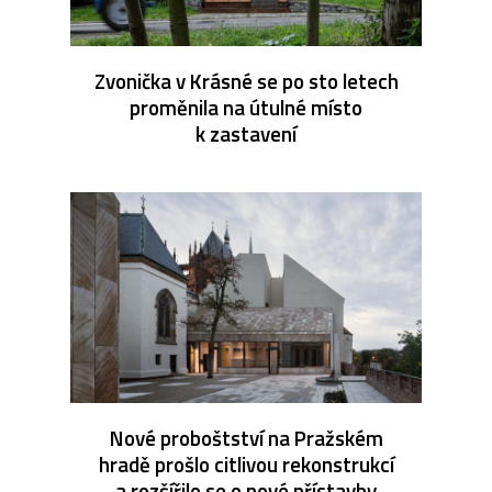
Zvonička v Krásné se po sto letech
proměnila na útulné místo
k zastavení
Nové proboštství na Pražském
hradě prošlo citlivou rekonstrukcí
a rozšířilo se o nové přístavby