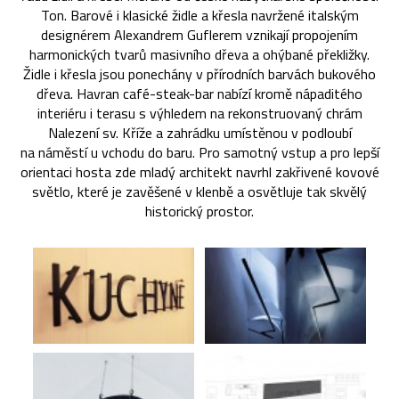
Ton. Barové i klasické židle a křesla navržené italským
designérem Alexandrem Guflerem vznikají propojením
harmonických tvarů masivního dřeva a ohýbané překližky.
Židle i křesla jsou ponechány v přírodních barvách bukového
dřeva. Havran café-steak-bar nabízí kromě nápaditého
interiéru i terasu s výhledem na rekonstruovaný chrám
Nalezení sv. Kříže a zahrádku umístěnou v podloubí
na náměstí u vchodu do baru. Pro samotný vstup a pro lepší
orientaci hosta zde mladý architekt navrhl zakřivené kovové
světlo, které je zavěšené v klenbě a osvětluje tak skvělý
historický prostor.