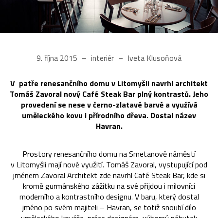
9. října 2015
interiér
Iveta Klusoňová
V patře renesančního domu v Litomyšli navrhl architekt
Tomáš Zavoral nový Café Steak Bar plný kontrastů. Jeho
provedení se nese v černo-zlatavé barvě a využívá
uměleckého kovu i přírodního dřeva. Dostal název
Havran.
Prostory renesančního domu na Smetanově náměstí
v Litomyšli mají nové využití. Tomáš Zavoral, vystupující pod
jménem Zavoral Architekt zde navrhl Café Steak Bar, kde si
kromě gurmánského zážitku na své přijdou i milovníci
moderního a kontrastního designu. V baru, který dostal
jméno po svém majiteli – Havran, se totiž snoubí dílo