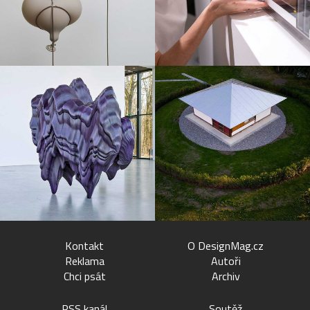
Kontakt
O DesignMag.cz
Reklama
Autoři
Chci psát
Archiv
RSS kanál
Soutěž