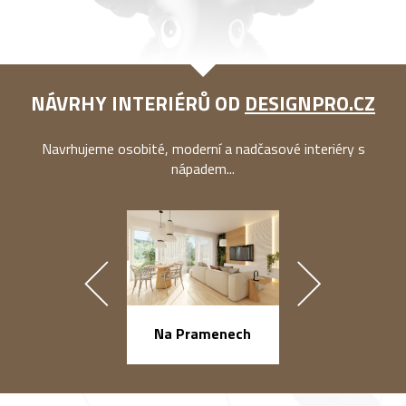
NÁVRHY INTERIÉRŮ OD
DESIGNPRO.CZ
Navrhujeme osobité, moderní a nadčasové interiéry s
nápadem...
náměstí Na Ba
Na Pramenech