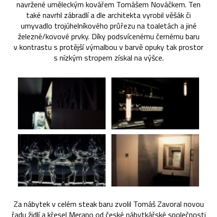
navržené uměleckým kovářem Tomášem Nováčkem. Ten
také navrhl zábradlí a dle architekta vyrobil věšák či
umyvadlo trojúhelníkového průřezu na toaletách a jiné
železné/kovové prvky. Díky podsvícenému černému baru
v kontrastu s protější výmalbou v barvě opuky tak prostor
s nízkým stropem získal na výšce.
Za nábytek v celém steak baru zvolil Tomáš Zavoral novou
řadu židlí a křesel Merano od české nábytkářské společnosti