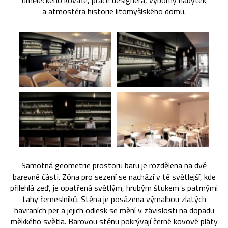
uměleckého kováře, práce designéra, výborný nábytek
a atmosféra historie litomyšlského domu.
Samotná geometrie prostoru baru je rozdělena na dvě
barevné části. Zóna pro sezení se nachází v té světlejší, kde
přilehlá zeď, je opatřená světlým, hrubým štukem s patrnými
tahy řemeslníků. Stěna je posázena výmalbou zlatých
havraních per a jejich odlesk se mění v závislosti na dopadu
měkkého světla. Barovou stěnu pokrývají černé kovové pláty