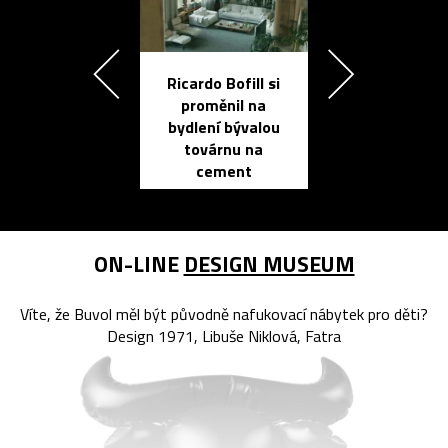
Ricardo Bofill si
Přichází ten
proměnil na
propracovan
bydlení bývalou
elektronic
továrnu na
zápisník
cement
reMarkable
ON-LINE
DESIGN MUSEUM
Víte, že Buvol měl být původně nafukovací nábytek pro děti?
Design 1971, Libuše Niklová, Fatra