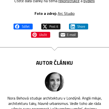
Čtěte další články na téma
rekonstrukce
a
bydlení
Foto a zdroj:
Arc Studio
AUTOR ČLÁNKU
Nora Behová studuje architekturu v Londýně. Anglii miluje,
architekturu taky, hlavně urbanismus. Vedle toho ale ráda
věnuje svou pozornost i výtvarnému umění, designu,