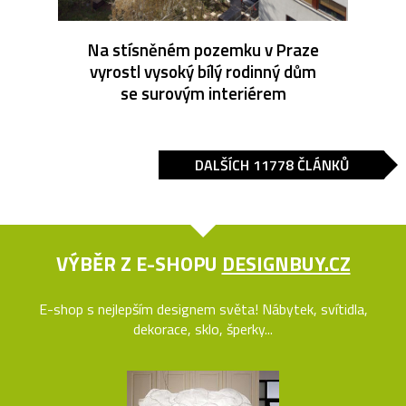
Na stísněném pozemku v Praze
vyrostl vysoký bílý rodinný dům
se surovým interiérem
DALŠÍCH 11778 ČLÁNKŮ
VÝBĚR Z E-SHOPU
DESIGNBUY.CZ
E-shop s nejlepším designem světa! Nábytek, svítidla,
dekorace, sklo, šperky...