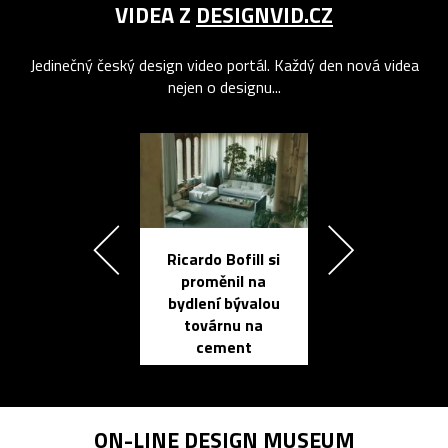
VIDEA Z
DESIGNVID.CZ
Jedinečný český design video portál. Každý den nová videa
nejen o designu...
Ricardo Bofill si
Přichází ten
proměnil na
propracovan
bydlení bývalou
elektronic
továrnu na
zápisník
cement
reMarkable
ON-LINE
DESIGN MUSEUM