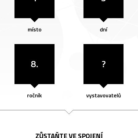
místo
dní
8.
?
ročník
vystavovatelů
ZŮSTAŇTE VE SPOJENÍ