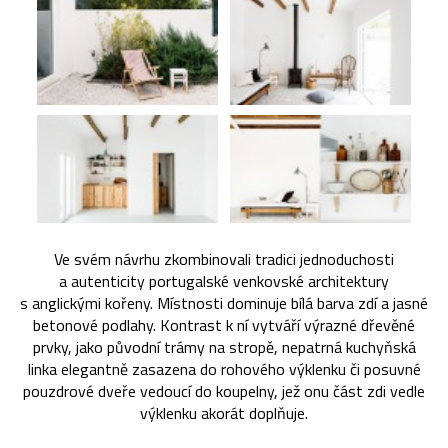
Ve svém návrhu zkombinovali tradici jednoduchosti
a autenticity portugalské venkovské architektury
s anglickými kořeny. Místnosti dominuje bílá barva zdí a jasné
betonové podlahy. Kontrast k ní vytváří výrazné dřevěné
prvky, jako původní trámy na stropě, nepatrná kuchyňská
linka elegantně zasazena do rohového výklenku či posuvné
pouzdrové dveře vedoucí do koupelny, jež onu část zdi vedle
výklenku akorát doplňuje.