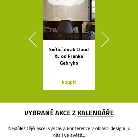
Svítící mrak Cloud
Stolní i stoj
XL od Franka
lampy Ballo
Gehryho
ručně foukané
koupit
koupit
VYBRANÉ AKCE Z
KALENDÁŘE
Nejdůležitější akce, výstavy, konference v oblasti designu u
nás i ve světě...