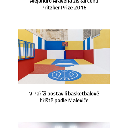
Alejandro Aravena získal cenu
Pritzker Prize 2016
V Paříži postavili basketbalové
hřiště podle Maleviče