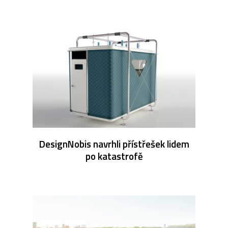
DesignNobis navrhli přístřešek lidem
po katastrofě