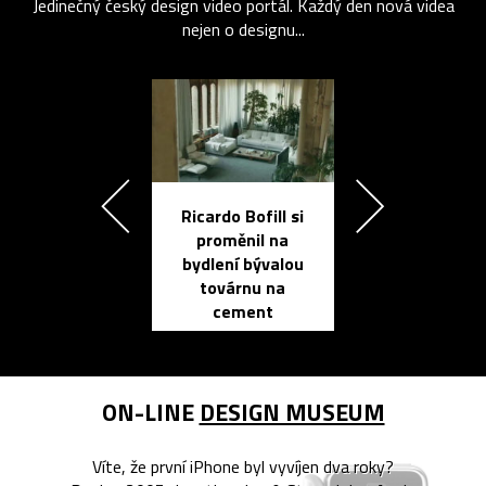
Jedinečný český design video portál. Každý den nová videa
nejen o designu...
Ricardo Bofill si
Přichází ten
proměnil na
propracovan
bydlení bývalou
elektronic
továrnu na
zápisník
cement
reMarkable
ON-LINE
DESIGN MUSEUM
Víte, že první iPhone byl vyvíjen dva roky?