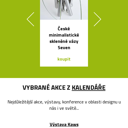
České
Kvalitní a l
minimalistické
nastavitel
skleněné vázy
lampy Bur
Seven
koupit
koupit
VYBRANÉ AKCE Z
KALENDÁŘE
Nejdůležitější akce, výstavy, konference v oblasti designu u
nás i ve světě...
Výstava Kaws