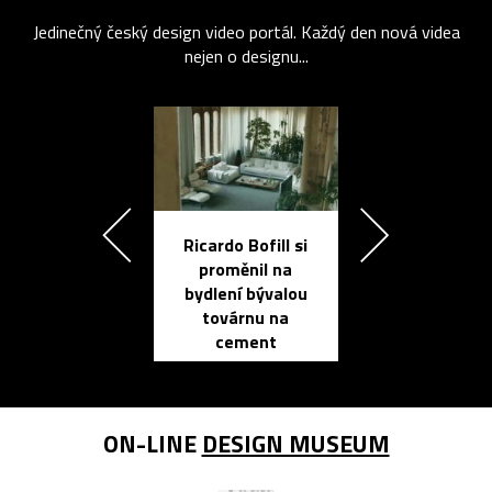
Jedinečný český design video portál. Každý den nová videa
nejen o designu...
Ricardo Bofill si
Přichází ten
proměnil na
propracovan
bydlení bývalou
elektronic
továrnu na
zápisník
cement
reMarkable
ON-LINE
DESIGN MUSEUM