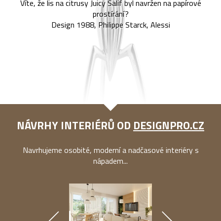
Víte, že lis na citrusy Juicy Salif byl navržen na papírové
prostírání?
Design 1988, Philippe Starck, Alessi
NÁVRHY INTERIÉRŮ OD
DESIGNPRO.CZ
Navrhujeme osobité, moderní a nadčasové interiéry s
nápadem...