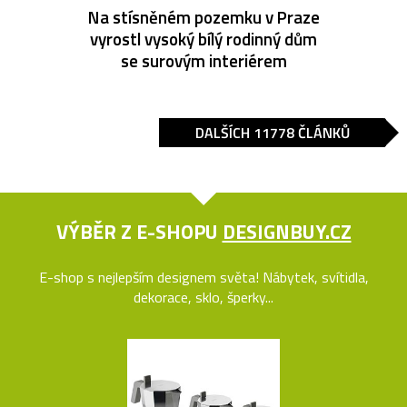
Na stísněném pozemku v Praze
vyrostl vysoký bílý rodinný dům
se surovým interiérem
DALŠÍCH 11778 ČLÁNKŮ
VÝBĚR Z E-SHOPU
DESIGNBUY.CZ
E-shop s nejlepším designem světa! Nábytek, svítidla,
dekorace, sklo, šperky...