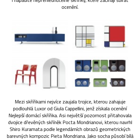
i nápadité nepřehlédnutelné skříňky, které začínají sbírat
ocenění.
Mezi skříňkami nejvíce zaujala trojice, kterou zahajuje
podlouhlá Luxor od Giula Cappellini, jenž získala ocenění
Nejlepší domácí skříňka. Asi největší pozornost přitahovala
dvojice dřevěných skříněk Pocta Mondrianovi, kterou navrhl
Shiro Kuramata podle legendárních obrazů geometrických
barevných kompozic Pieta Mondriana. Jako socha působí bílá