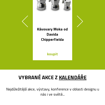
Kávovary Moka od
Poctivé hlin
Davida
věšáky Arro
Chipperfielda
černé a bí
koupit
koupit
VYBRANÉ AKCE Z
KALENDÁŘE
Nejdůležitější akce, výstavy, konference v oblasti designu u
nás i ve světě...