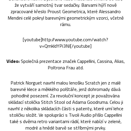
že vytváří samotný tvar sedačky. Barvami hýří nově
zpracované křeslo Proust Geometrica, které Alessandro
Mendini celé pokryl barevnými geometrickým vzorci, včetně
rámu.
[youtube]http://www.youtube.com/watch?
v=QmkldYPi3NI[/youtube]
Video:
Společná prezentace značek Cappellini, Cassina, Alias,
Poltrona Frau atd.
Patrick Norguet navrhl malou lenošku Scratch jen z malé
barevné klece a měkkého polštáře, jenž dohromady dává
pohodlné posezení. Za revoluční koncept je považována
skládací stolička Stitch Stool od Adama Goodruma. Celou ji
navrhl z několika skládacích části s patenty, které umí lehce
stoličku složit. Ve spolupráci s Tivoli Audio přišlo Cappellini
také s dvěma retro variantami rádií, které nabízí v zelené,
modré a hnědé barvě se stříbrnými prvky.