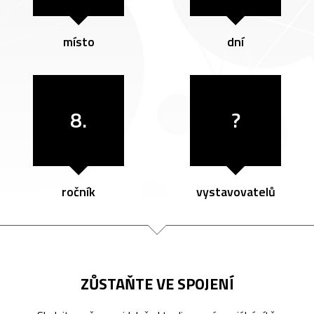
místo
dní
8.
?
ročník
vystavovatelů
ZŮSTAŇTE VE SPOJENÍ