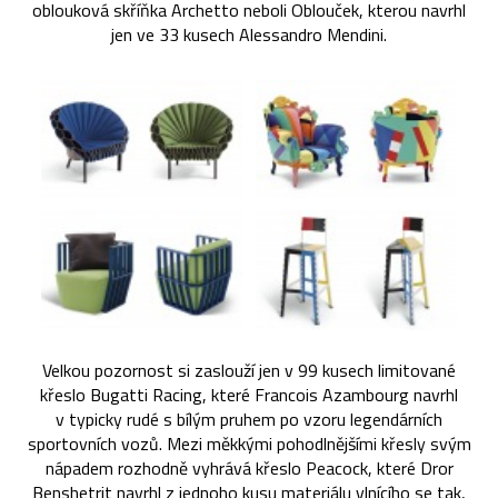
oblouková skříňka Archetto neboli Oblouček, kterou navrhl
jen ve 33 kusech Alessandro Mendini.
Velkou pozornost si zaslouží jen v 99 kusech limitované
křeslo Bugatti Racing, které Francois Azambourg navrhl
v typicky rudé s bílým pruhem po vzoru legendárních
sportovních vozů. Mezi měkkými pohodlnějšími křesly svým
nápadem rozhodně vyhrává křeslo Peacock, které Dror
Benshetrit navrhl z jednoho kusu materiálu vlnícího se tak,