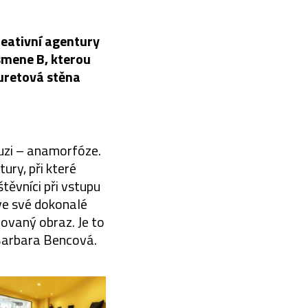
reativní agentury
ísmene B, kterou
buretová stěna
iluzi – anamorfóze.
ury, při které
těvníci při vstupu
ve své dokonalé
ovaný obraz. Je to
 Barbara Bencová.