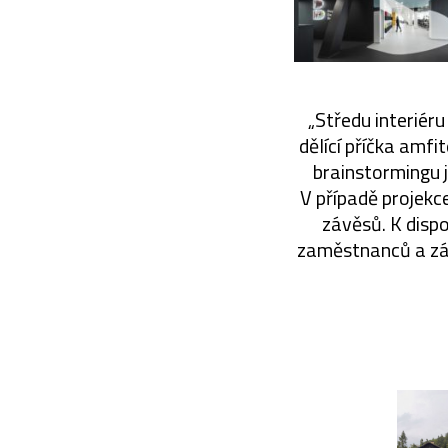
„Středu interiér
dělící příčka amfi
brainstormingu 
V případě projekc
závěsů. K dispo
zaměstnanců a zár