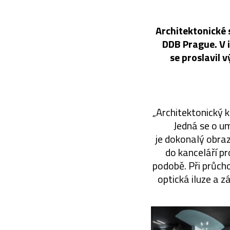
Architektonické 
DDB Prague. V i
se proslavil 
„Architektonický k
Jedná se o um
je dokonalý obraz
do kanceláří p
podobě. Při průch
optická iluze a 