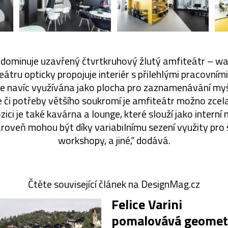
u dominuje uzavřený čtvrtkruhový žlutý amfiteátr – w
teátru opticky propojuje interiér s přilehlými pracovním
je navíc využívána jako plocha pro zaznamenávání my
e či potřeby většího soukromí je amfiteátr možno zce
zici je také kavárna a lounge, které slouží jako interní
oveň mohou být díky variabilnímu sezení využity pro š
workshopy, a jiné,“ dodává.
Čtěte související článek na DesignMag.cz
Felice Varini
pomalovává geometr