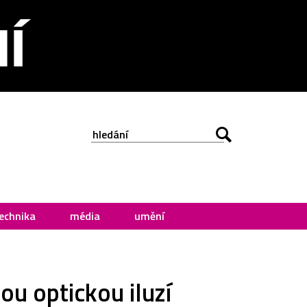
echnika
média
umění
ou optickou iluzí