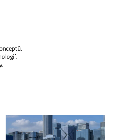
konceptů,
ologií,
y.