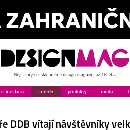
Nejčtenější český on-line design magazín, už 18 let…
architektura
interiér
produkty
móda
t
e DDB vítají návštěvníky velk