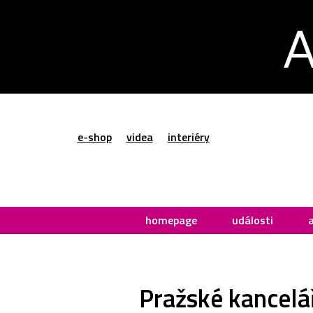
e-shop
videa
interiéry
homepage
události
Pražské kancelář