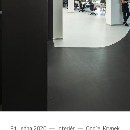
31. ledna 2020
––
interiér
––
Ondřej Krynek