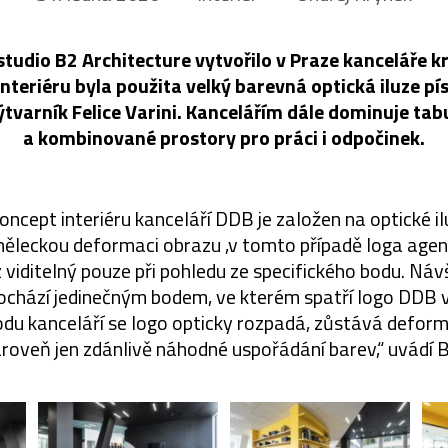
studio B2 Architecture vytvořilo v Praze kanceláře k
nteriéru byla použita velký barevná optická iluze p
výtvarník Felice Varini. Kancelářím dále dominuje ta
a kombinované prostory pro práci i odpočinek.
oncept interiéru kanceláří DDB je založen na optické 
ěleckou deformaci obrazu ,v tomto případě loga agent
 viditelný pouze při pohledu ze specifického bodu. Návš
rochází jedinečným bodem, ve kterém spatří logo DDB 
odu kanceláří se logo opticky rozpadá, zůstává deform
zároveň jen zdánlivě náhodné uspořádání barev,“ uvádí