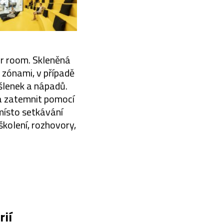
ar room. Skleněná
i zónami, v případě
šlenek a nápadů.
la zatemnit pomocí
 místo setkávání
kolení, rozhovory,
ií