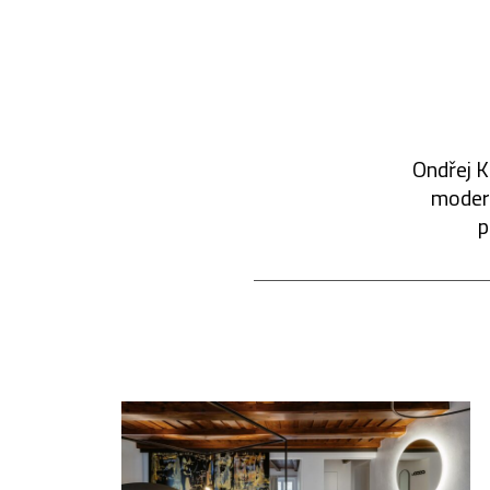
Ondřej K
modern
p