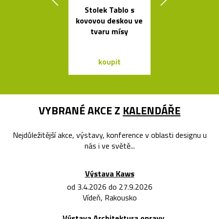
Stolek Tablo s
Kávovary Mo
kovovou deskou ve
Davida
tvaru mísy
Chipperfie
koupit
koupit
VYBRANÉ AKCE Z
KALENDÁŘE
Nejdůležitější akce, výstavy, konference v oblasti designu u
nás i ve světě...
Výstava Kaws
od 3.4.2026 do 27.9.2026
Vídeň, Rakousko
Výstava Architektura opravy