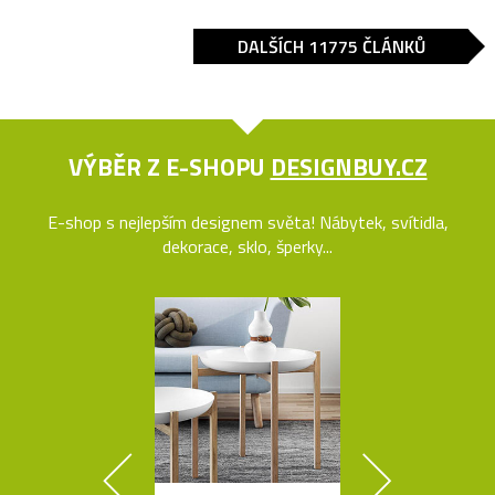
DALŠÍCH 11775 ČLÁNKŮ
VÝBĚR Z E-SHOPU
DESIGNBUY.CZ
E-shop s nejlepším designem světa! Nábytek, svítidla,
dekorace, sklo, šperky...