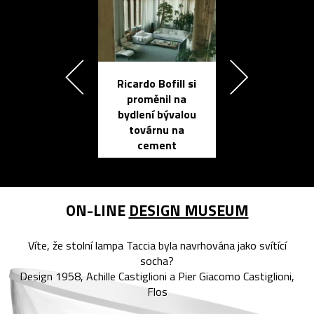
Ricardo Bofill si
Přichází ten
proměnil na
propracovan
bydlení bývalou
elektronic
továrnu na
zápisník
cement
reMarkable
ON-LINE
DESIGN MUSEUM
Víte, že stolní lampa Taccia byla navrhována jako svítící
socha?
Design 1958, Achille Castiglioni a Pier Giacomo Castiglioni,
Flos