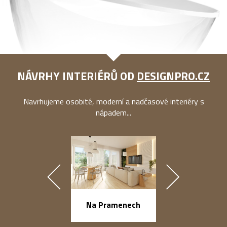
NÁVRHY INTERIÉRŮ OD
DESIGNPRO.CZ
Navrhujeme osobité, moderní a nadčasové interiéry s
nápadem...
náměstí Na Ba
Na Pramenech