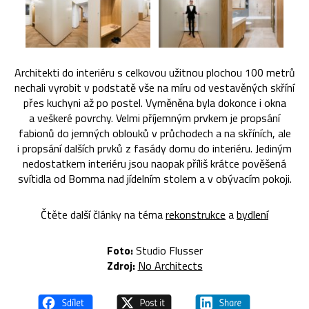
Architekti do interiéru s celkovou užitnou plochou 100 metrů
nechali vyrobit v podstatě vše na míru od vestavěných skříní
přes kuchyni až po postel. Vyměněna byla dokonce i okna
a veškeré povrchy. Velmi příjemným prvkem je propsání
fabionů do jemných oblouků v průchodech a na skříních, ale
i propsání dalších prvků z fasády domu do interiéru. Jediným
nedostatkem interiéru jsou naopak příliš krátce pověšená
svítidla od Bomma nad jídelním stolem a v obývacím pokoji.
Čtěte další články na téma
rekonstrukce
a
bydlení
Foto:
Studio Flusser
Zdroj:
No Architects