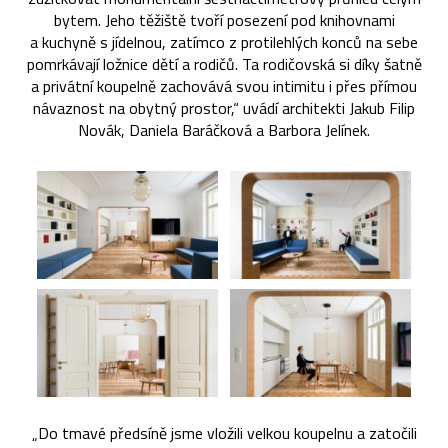
bytem. Jeho těžiště tvoří posezení pod knihovnami
a kuchyně s jídelnou, zatímco z protilehlých konců na sebe
pomrkávají ložnice dětí a rodičů. Ta rodičovská si díky šatně
a privátní koupelně zachovává svou intimitu i přes přímou
návaznost na obytný prostor,“ uvádí architekti Jakub Filip
Novák, Daniela Baráčková a Barbora Jelínek.
„Do tmavé předsíně jsme vložili velkou koupelnu a zatočili