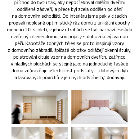
příchod do bytu tak, aby nepotřeboval dalšími dveřmi
oddělené zádveří, a přece byl zcela oddělen od dění
na domovním schodišti. Do interiéru jsme pak v citacích
propsali noblesně optimistický ráz domu z unikátní epochy
ranného 20. století, v jehož útrobách se byt nachází. Fasáda
i veřejný interiér domu jsou pojaty s dobovou výtvarnou
péčí. Kapotáže topných těles se proto inspirují vzory
z domovního zábradlí, špičaté obložky odrážejí okenní štuky,
polstrování cituje vzor na domovních dveřích, zatímco
v hladkých plochách se stejně jako na jednoduché fasádě
domu zdůrazňuje ušlechtilost podstaty – dubových dýh
a lakovaných povrchů v jemných odstínech,“ dodávají.