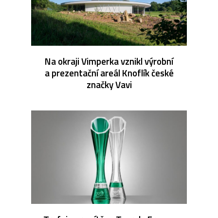
Na okraji Vimperka vznikl výrobní
a prezentační areál Knoflík české
značky Vavi