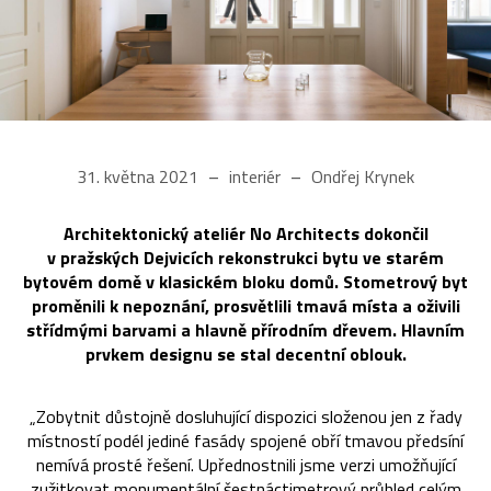
31. května 2021
interiér
Ondřej Krynek
Architektonický ateliér No Architects dokončil
v pražských Dejvicích rekonstrukci bytu ve starém
bytovém domě v klasickém bloku domů. Stometrový byt
proměnili k nepoznání, prosvětlili tmavá místa a oživili
střídmými barvami a hlavně přírodním dřevem. Hlavním
prvkem designu se stal decentní oblouk.
„Zobytnit důstojně dosluhující dispozici složenou jen z řady
místností podél jediné fasády spojené obří tmavou předsíní
nemívá prosté řešení. Upřednostnili jsme verzi umožňující
zužitkovat monumentální šestnáctimetrový průhled celým