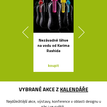
Nezávadné láhve
Poctivé hlin
na vodu od Karima
věšáky Arro
Rashida
černé a bí
koupit
koupit
VYBRANÉ AKCE Z
KALENDÁŘE
Nejdůležitější akce, výstavy, konference v oblasti designu u
nás i ve světě...