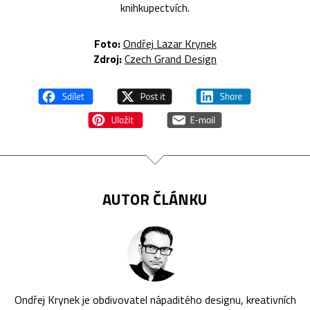
knihkupectvích.
Foto:
Ondřej Lazar Krynek
Zdroj:
Czech Grand Design
AUTOR ČLÁNKU
Ondřej Krynek je obdivovatel nápaditého designu, kreativních