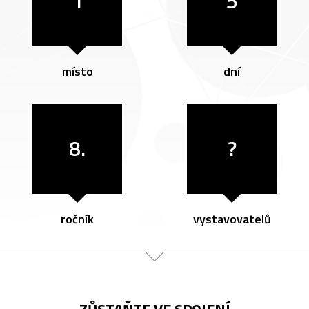
1
5
místo
dní
8.
?
ročník
vystavovatelů