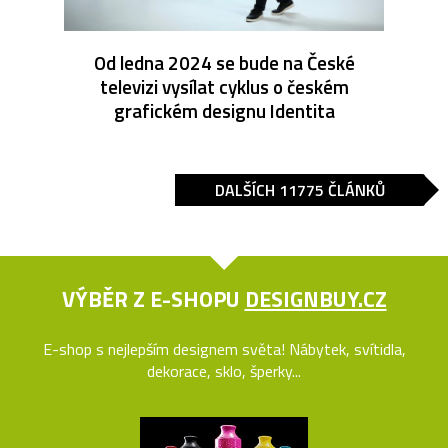
Od ledna 2024 se bude na České
televizi vysílat cyklus o českém
grafickém designu Identita
DALŠÍCH 11775 ČLÁNKŮ
VÝBĚR Z E-SHOPU
DESIGNBUY.CZ
E-shop s nejlepším designem světa! Nábytek, svítidla,
dekorace, sklo, šperky...