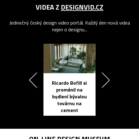
VIDEA Z
DESIGNVID.CZ
Jedinečný český design video portál. Každý den nová videa
nejen o designu...
Ricardo Bofill si
Přichází ten
proměnil na
propracovan
bydlení bývalou
elektronic
továrnu na
zápisník
cement
reMarkable