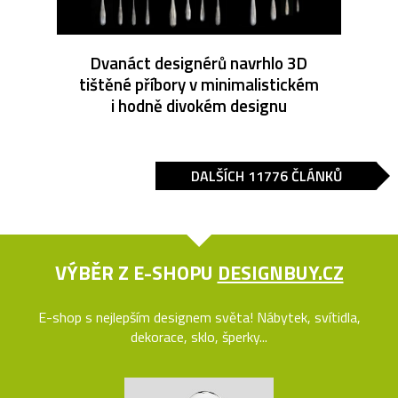
Dvanáct designérů navrhlo 3D
tištěné příbory v minimalistickém
i hodně divokém designu
DALŠÍCH 11776 ČLÁNKŮ
VÝBĚR Z E-SHOPU
DESIGNBUY.CZ
E-shop s nejlepším designem světa! Nábytek, svítidla,
dekorace, sklo, šperky...