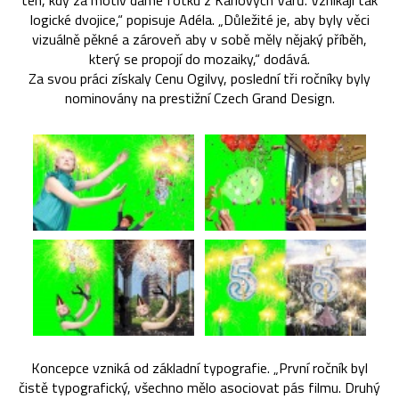
ten, kdy za motiv dáme fotku z Karlových Varů. Vznikají tak
logické dvojice,“ popisuje Adéla. „Důležité je, aby byly věci
vizuálně pěkné a zároveň aby v sobě měly nějaký příběh,
který se propojí do mozaiky,“ dodává.
Za svou práci získaly Cenu Ogilvy, poslední tři ročníky byly
nominovány na prestižní Czech Grand Design.
Koncepce vzniká od základní typografie. „První ročník byl
čistě typografický, všechno mělo asociovat pás filmu. Druhý