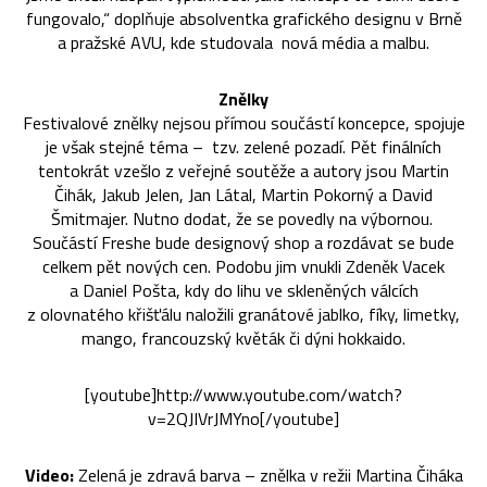
fungovalo,“ doplňuje absolventka grafického designu v Brně
a pražské AVU, kde studovala nová média a malbu.
Znělky
Festivalové znělky nejsou přímou součástí koncepce, spojuje
je však stejné téma – tzv. zelené pozadí. Pět finálních
tentokrát vzešlo z veřejné soutěže a autory jsou Martin
Čihák, Jakub Jelen, Jan Látal, Martin Pokorný a David
Šmitmajer. Nutno dodat, že se povedly na výbornou.
Součástí Freshe bude designový shop a rozdávat se bude
celkem pět nových cen. Podobu jim vnukli Zdeněk Vacek
a Daniel Pošta, kdy do lihu ve skleněných válcích
z olovnatého křišťálu naložili granátové jablko, fíky, limetky,
mango, francouzský květák či dýni hokkaido.
[youtube]http://www.youtube.com/watch?
v=2QJIVrJMYno[/youtube]
Video:
Zelená je zdravá barva – znělka v režii Martina Čiháka