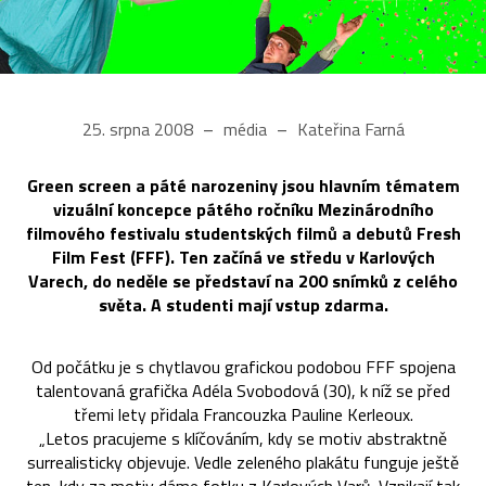
25. srpna 2008
média
Kateřina Farná
Green screen a páté narozeniny jsou hlavním tématem
vizuální koncepce pátého ročníku Mezinárodního
filmového festivalu studentských filmů a debutů Fresh
Film Fest (FFF). Ten začíná ve středu v Karlových
Varech, do neděle se představí na 200 snímků z celého
světa. A studenti mají vstup zdarma.
Od počátku je s chytlavou grafickou podobou FFF spojena
talentovaná grafička Adéla Svobodová (30), k níž se před
třemi lety přidala Francouzka Pauline Kerleoux.
„Letos pracujeme s klíčováním, kdy se motiv abstraktně
surrealisticky objevuje. Vedle zeleného plakátu funguje ještě