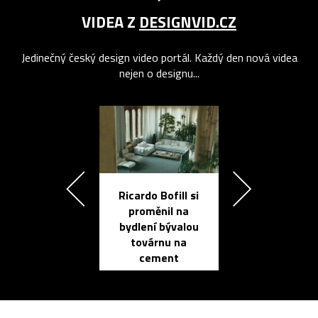
VIDEA Z
DESIGNVID.CZ
Jedinečný český design video portál. Každý den nová videa
nejen o designu...
Ricardo Bofill si
Přichází ten
proměnil na
propracovan
bydlení bývalou
elektronic
továrnu na
zápisník
cement
reMarkable