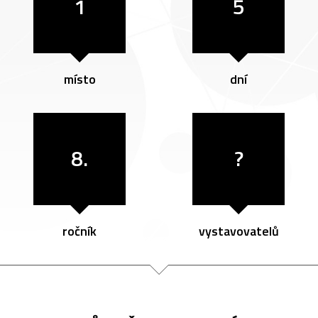
1
5
místo
dní
8.
?
ročník
vystavovatelů