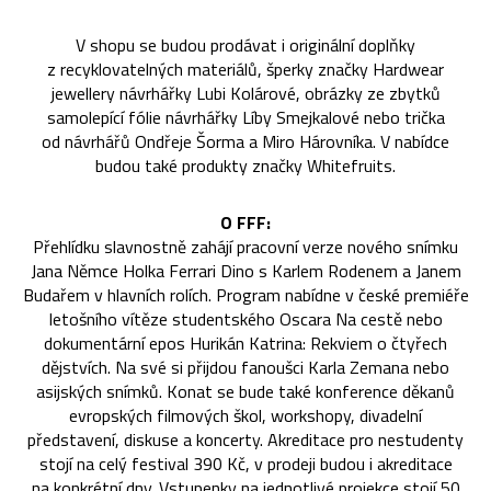
V shopu se budou prodávat i originální doplňky
z recyklovatelných materiálů, šperky značky Hardwear
jewellery návrhářky Lubi Kolárové, obrázky ze zbytků
samolepící fólie návrhářky Líby Smejkalové nebo trička
od návrhářů Ondřeje Šorma a Miro Hárovníka. V nabídce
budou také produkty značky Whitefruits.
O FFF:
Přehlídku slavnostně zahájí pracovní verze nového snímku
Jana Němce Holka Ferrari Dino s Karlem Rodenem a Janem
Budařem v hlavních rolích. Program nabídne v české premiéře
letošního vítěze studentského Oscara Na cestě nebo
dokumentární epos Hurikán Katrina: Rekviem o čtyřech
dějstvích. Na své si přijdou fanoušci Karla Zemana nebo
asijských snímků. Konat se bude také konference děkanů
evropských filmových škol, workshopy, divadelní
představení, diskuse a koncerty. Akreditace pro nestudenty
stojí na celý festival 390 Kč, v prodeji budou i akreditace
na konkrétní dny. Vstupenky na jednotlivé projekce stojí 50