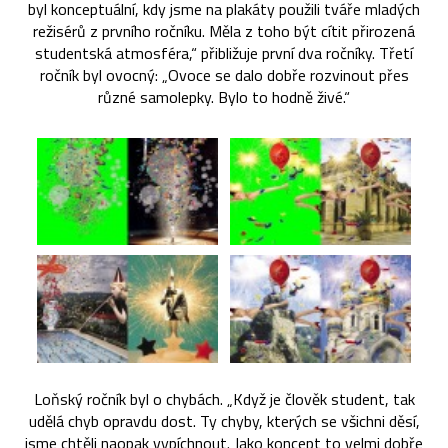
byl konceptuální, kdy jsme na plakáty použili tváře mladých
režisérů z prvního ročníku. Měla z toho být cítit přirozená
studentská atmosféra,“ přibližuje první dva ročníky. Třetí
ročník byl ovocný: „Ovoce se dalo dobře rozvinout přes
různé samolepky. Bylo to hodně živé.“
Loňský ročník byl o chybách. „Když je člověk student, tak
udělá chyb opravdu dost. Ty chyby, kterých se všichni děsí,
jsme chtěli naopak vypíchnout. Jako koncept to velmi dobře