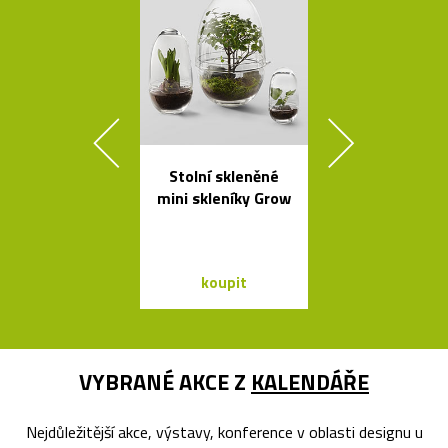
Stolní skleněné
Ručně vyro
mini skleníky Grow
dřevěné soš
Dánska
koupit
koupit
VYBRANÉ AKCE Z
KALENDÁŘE
Nejdůležitější akce, výstavy, konference v oblasti designu u