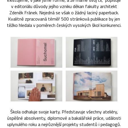
existujeme, v jaké jsme formě, a že máme svůj cíl,“ popisuje
v editoriálu důvody jejího vzniku děkan fakulty architekt
Zdeněk Fránek. Nejedná se však o žádný laciný paperback.
Kvalitně zpracovaná téměř 500 stránková publikace by jen
těžko hledala v poměrech českých vysokých škol konkurenci.
Škola odhaluje svoje karty. Představuje všechny ateliéry,
úspěšné absolventy, diplomové a bakalářské práce, události
uplynulého roku a nejrůznější projekty studentů i pedagogů.