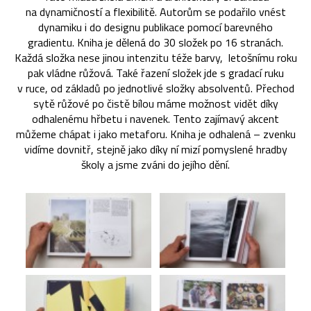
na dynamičností a flexibilitě. Autorům se podařilo vnést
dynamiku i do designu publikace pomocí barevného
gradientu. Kniha je dělená do 30 složek po 16 stranách.
Každá složka nese jinou intenzitu téže barvy, letošnímu roku
pak vládne růžová. Také řazení složek jde s gradací ruku
v ruce, od základů po jednotlivé složky absolventů. Přechod
sytě růžové po čistě bílou máme možnost vidět díky
odhalenému hřbetu i navenek. Tento zajímavý akcent
můžeme chápat i jako metaforu. Kniha je odhalená – zvenku
vidíme dovnitř, stejně jako díky ní mizí pomyslené hradby
školy a jsme zváni do jejího dění.