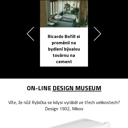
Ricardo Bofill si
Přichází ten
proměnil na
propracovan
bydlení bývalou
elektronic
továrnu na
zápisník
cement
reMarkable
ON-LINE
DESIGN MUSEUM
Víte, že nůž Rybička se kdysi vyráběl ve třech velikostech?
Design 1902, Mikov