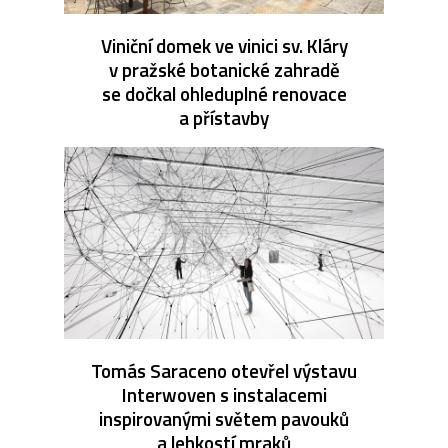
Viniční domek ve vinici sv. Kláry
v pražské botanické zahradě
se dočkal ohleduplné renovace
a přístavby
Tomás Saraceno otevřel výstavu
Interwoven s instalacemi
inspirovanými světem pavouků
a lehkostí mraků