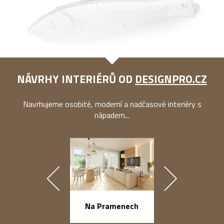
NÁVRHY INTERIÉRŮ OD
DESIGNPRO.CZ
Navrhujeme osobité, moderní a nadčasové interiéry s
nápadem...
náměstí Na Ba
Na Pramenech