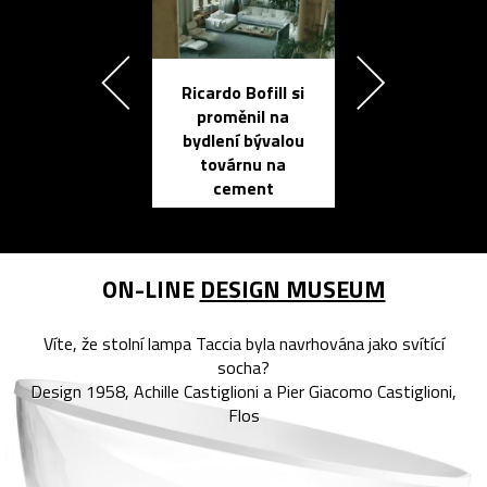
Ricardo Bofill si
Přichází ten
proměnil na
propracovan
bydlení bývalou
elektronic
továrnu na
zápisník
cement
reMarkable
ON-LINE
DESIGN MUSEUM
Víte, že stolní lampa Taccia byla navrhována jako svítící
socha?
Design 1958, Achille Castiglioni a Pier Giacomo Castiglioni,
Flos