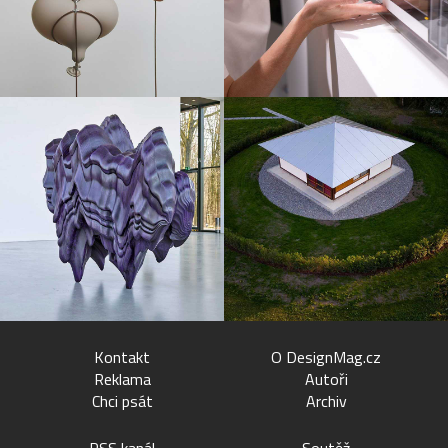
Kontakt
O DesignMag.cz
Reklama
Autoři
Chci psát
Archiv
RSS kanál
Soutěž