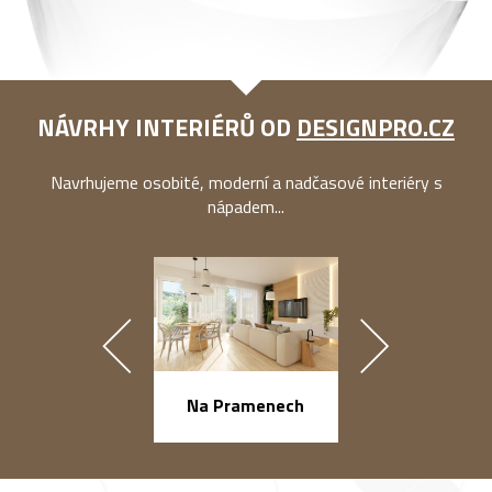
NÁVRHY INTERIÉRŮ OD
DESIGNPRO.CZ
Navrhujeme osobité, moderní a nadčasové interiéry s
nápadem...
náměstí Na Ba
Na Pramenech