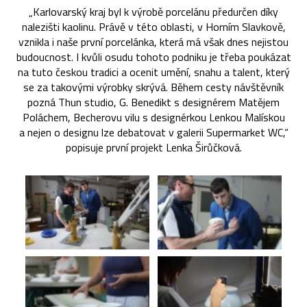
„Karlovarský kraj byl k výrobě porcelánu předurčen díky
nalezišti kaolinu. Právě v této oblasti, v Horním Slavkově,
vznikla i naše první porcelánka, která má však dnes nejistou
budoucnost. I kvůli osudu tohoto podniku je třeba poukázat
na tuto českou tradici a ocenit umění, snahu a talent, který
se za takovými výrobky skrývá. Během cesty návštěvník
pozná Thun studio, G. Benedikt s designérem Matějem
Poláchem, Becherovu vilu s designérkou Lenkou Malískou
a nejen o designu lze debatovat v galerii Supermarket WC,“
popisuje první projekt Lenka Širůčková.