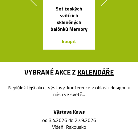
Set českých
Kolekce svít
svítících
Formakami
skleněných
dřeva a pap
balónků Memory
koupit
koupit
VYBRANÉ AKCE Z
KALENDÁŘE
Nejdůležitější akce, výstavy, konference v oblasti designu u
nás i ve světě...
Výstava Kaws
od 3.4.2026 do 27.9.2026
Vídeň, Rakousko