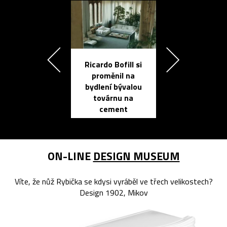
Ricardo Bofill si
Přichází ten
proměnil na
propracovan
bydlení bývalou
elektronic
továrnu na
zápisník
cement
reMarkable
ON-LINE
DESIGN MUSEUM
Víte, že nůž Rybička se kdysi vyráběl ve třech velikostech?
Design 1902, Mikov