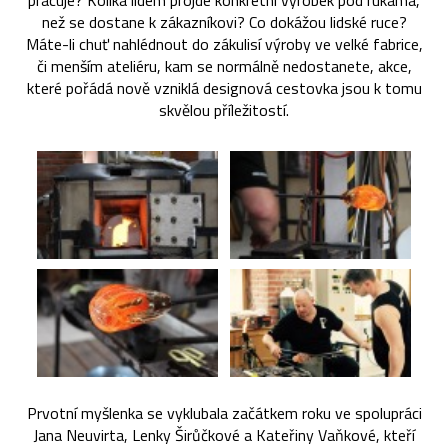
pracuje? Kolika lidem projde konkrétní výrobek pod rukama,
než se dostane k zákazníkovi? Co dokážou lidské ruce?
Máte-li chuť nahlédnout do zákulisí výroby ve velké fabrice,
či menším ateliéru, kam se normálně nedostanete, akce,
které pořádá nově vzniklá designová cestovka jsou k tomu
skvělou příležitostí.
Prvotní myšlenka se vyklubala začátkem roku ve spolupráci
Jana Neuvirta, Lenky Širůčkové a Kateřiny Vaňkové, kteří