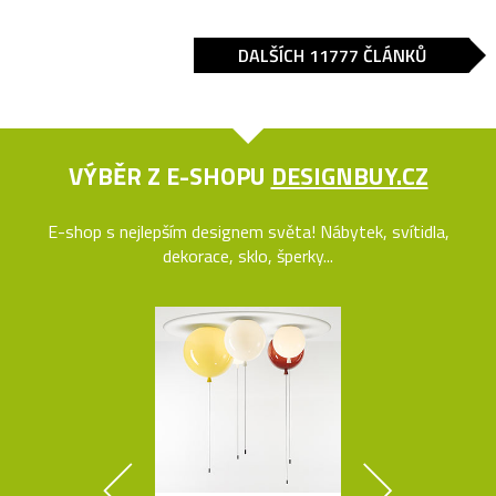
DALŠÍCH 11777 ČLÁNKŮ
VÝBĚR Z E-SHOPU
DESIGNBUY.CZ
E-shop s nejlepším designem světa! Nábytek, svítidla,
dekorace, sklo, šperky...