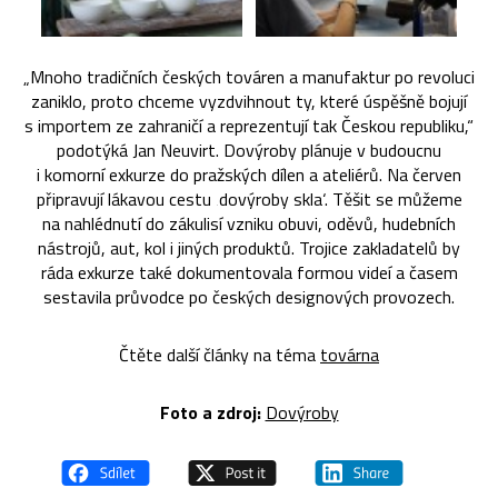
„Mnoho tradičních českých továren a manufaktur po revoluci
zaniklo, proto chceme vyzdvihnout ty, které úspěšně bojují
s importem ze zahraničí a reprezentují tak Českou republiku,“
podotýká Jan Neuvirt. Dovýroby plánuje v budoucnu
i komorní exkurze do pražských dílen a ateliérů. Na červen
připravují lákavou cestu ‚dovýroby skla‘. Těšit se můžeme
na nahlédnutí do zákulisí vzniku obuvi, oděvů, hudebních
nástrojů, aut, kol i jiných produktů. Trojice zakladatelů by
ráda exkurze také dokumentovala formou videí a časem
sestavila průvodce po českých designových provozech.
Čtěte další články na téma
továrna
Foto a zdroj:
Dovýroby