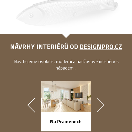
NÁVRHY INTERIÉRŮ OD
DESIGNPRO.CZ
Navrhujeme osobité, moderní a nadčasové interiéry s
nápadem...
náměstí Na Ba
Na Pramenech