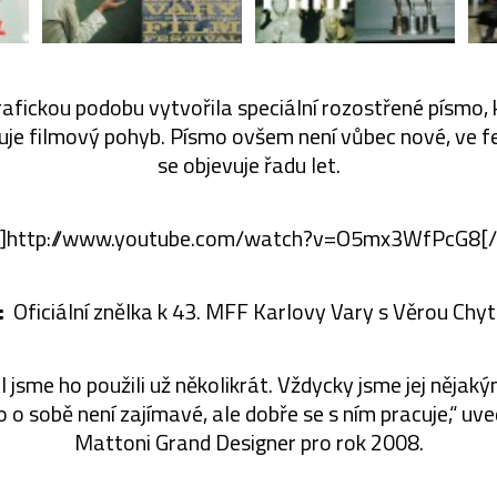
afickou podobu vytvořila speciální rozostřené písmo, k
uje filmový pohyb. Písmo ovšem není vůbec nové, ve fe
se objevuje řadu let.
e]http://www.youtube.com/watch?v=O5mx3WfPcG8[/
:
Oficiální znělka k 43. MFF Karlovy Vary s Věrou Chyt
l jsme ho použili už několikrát. Vždycky jsme jej něj
 o sobě není zajímavé, ale dobře se s ním pracuje,“ uv
Mattoni Grand Designer pro rok 2008.