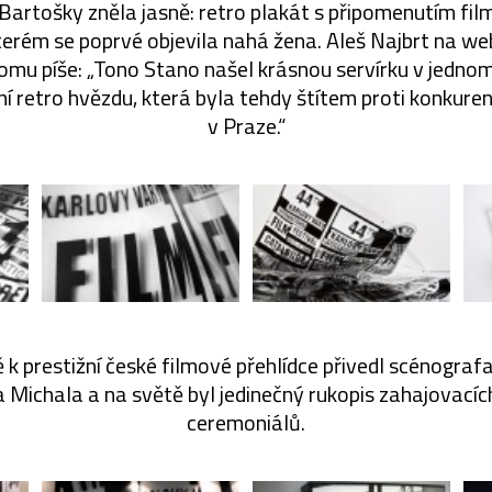
 Bartošky zněla jasně: retro plakát s připomenutím fi
erém se poprvé objevila nahá žena. Aleš Najbrt na w
tomu píše: „Tono Stano našel krásnou servírku v jed
 ní retro hvězdu, která byla tehdy štítem proti konkure
v Praze.“
 k prestižní české filmové přehlídce přivedl scénogra
 Michala a na světě byl jedinečný rukopis zahajovací
ceremoniálů.