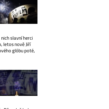
nich slavní herci
 letos nově Jiří
ového glóbu poté,