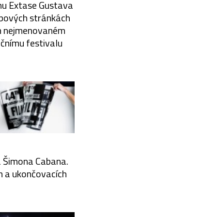
lmu Extase Gustava
ebových stránkách
nom nejmenovaném
nčnímu festivalu
fa Šimona Cabana.
ch a ukončovacích