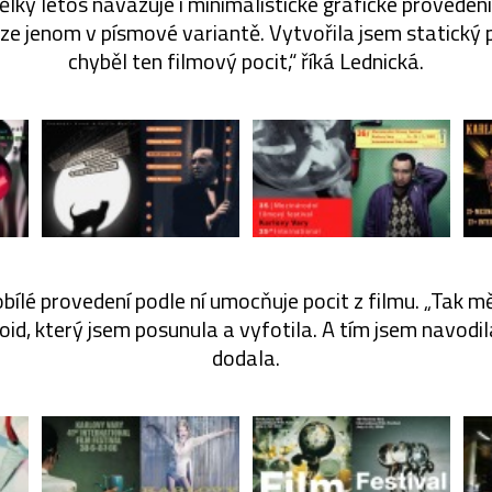
ělky letos navazuje i minimalistické grafické proveden
ze jenom v písmové variantě. Vytvořila jsem statický p
chyběl ten filmový pocit,“ říká Lednická.
bílé provedení podle ní umocňuje pocit z filmu. „Tak m
uloid, který jsem posunula a vyfotila. A tím jsem navodila
dodala.