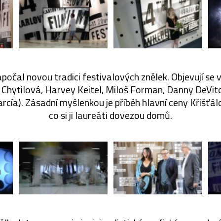
počal novou tradici festivalových znělek. Objevují se v 
a Chytilová, Harvey Keitel, Miloš Forman, Danny DeVito,
rcía). Zásadní myšlenkou je příběh hlavní ceny Křišťál
co si ji laureáti dovezou domů.