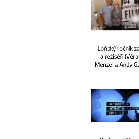
Loňský ročník za
a režiséři (Věr
Menzel a Andy Ga