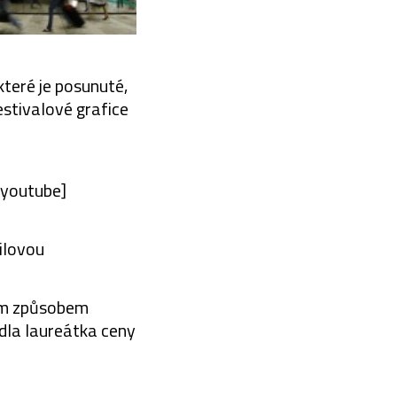
teré je posunuté,
stivalové grafice
youtube]
ilovou
akým způsobem
edla laureátka ceny