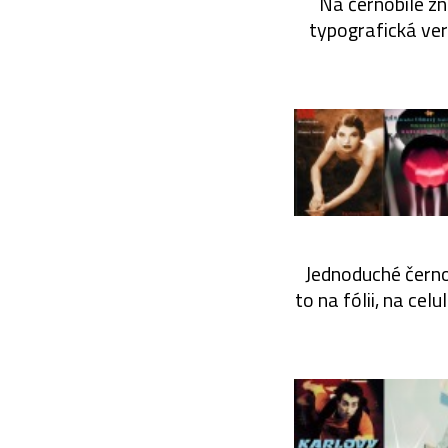
Na černobílé zn
typografická ver
Jednoduché černo
to na fólii, na cel