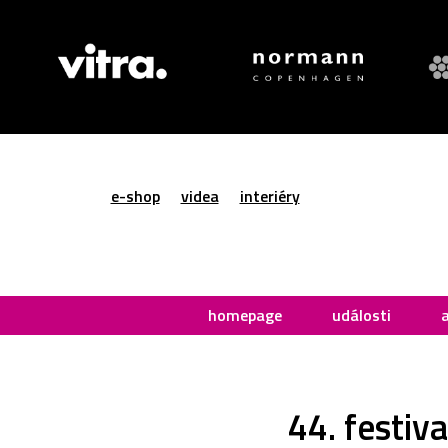
e-shop
videa
interiéry
homepage
události
44. festiv