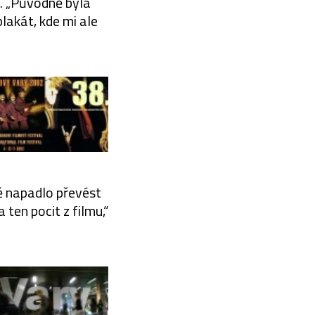
í. „Původně byla
lakát, kde mi ale
ě napadlo převést
 ten pocit z filmu,“