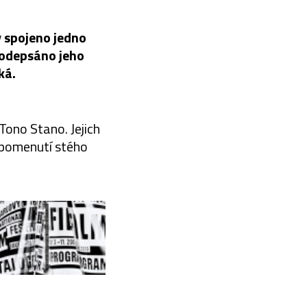
 spojeno jedno
 podepsáno jeho
ká.
Tono Stano. Jejich
ipomenutí stého