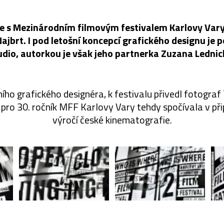
je s Mezinárodním filmovým festivalem Karlovy Vary
ajbrt. I pod letošní koncepcí grafického designu je
udio, autorkou je však jeho partnerka Zuzana Lednic
ního grafického designéra, k festivalu přivedl fotograf 
 pro 30. ročník MFF Karlovy Vary tehdy spočívala v př
výročí české kinematografie.