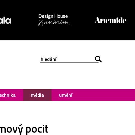
echnika
média
umění
lmový pocit