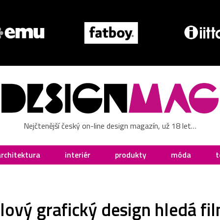
Nejčtenější český on-line design magazín, už 18 let…
architektura
interiér
produkty
móda
t
alový grafický design hledá fi