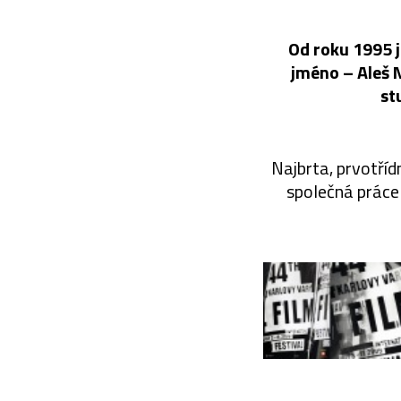
Od roku 1995 
jméno – Aleš N
st
Najbrta, prvotříd
společná práce