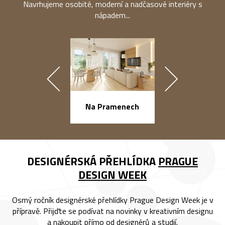
Navrhujeme osobité, moderní a nadčasové interiéry s
nápadem...
náměstí Na Ba
Na Pramenech
DESIGNÉRSKÁ PŘEHLÍDKA
PRAGUE
DESIGN WEEK
Osmý ročník designérské přehlídky Prague Design Week je v
přípravě. Přijďte se podívat na novinky v kreativním designu
a nakoupit přímo od designérů a studií.