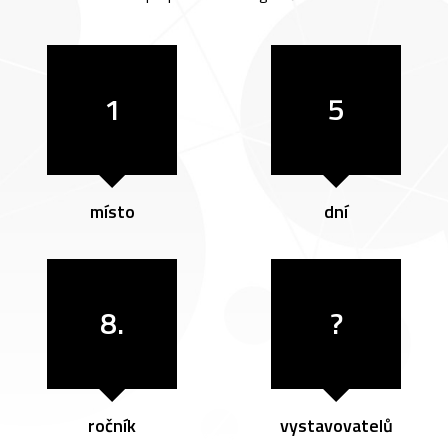
1
5
místo
dní
8.
?
ročník
vystavovatelů