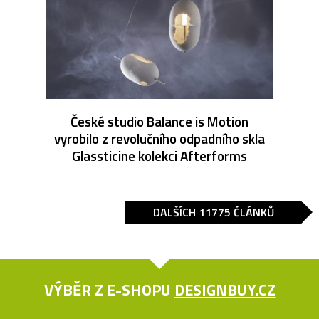
České studio Balance is Motion
vyrobilo z revolučního odpadního skla
Glassticine kolekci Afterforms
DALŠÍCH 11775 ČLÁNKŮ
VÝBĚR Z E-SHOPU
DESIGNBUY.CZ