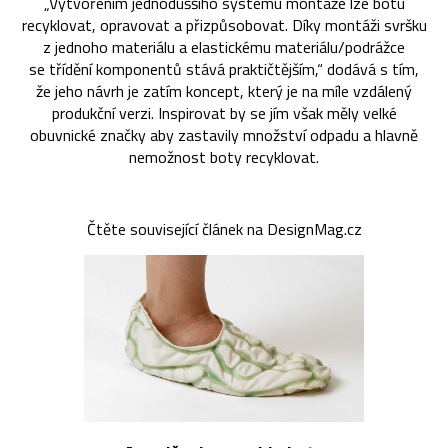
„Vytvořením jednoduššího systému montáže lze botu
recyklovat, opravovat a přizpůsobovat. Díky montáži svršku
z jednoho materiálu a elastickému materiálu/podrážce
se třídění komponentů stává praktičtějším,“ dodává s tím,
že jeho návrh je zatím koncept, který je na míle vzdálený
produkční verzi. Inspirovat by se jím však měly velké
obuvnické značky aby zastavily množství odpadu a hlavně
nemožnost boty recyklovat.
Čtěte související článek na DesignMag.cz