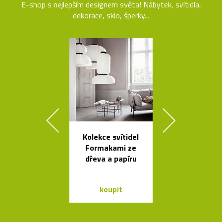
E-shop s nejlepším designem světa! Nábytek, svítidla,
dekorace, sklo, šperky...
Kolekce svítidel
Závěsná
Formakami ze
bambuso
dřeva a papíru
svítidla Bamb
dvou tvare
koupit
koupit