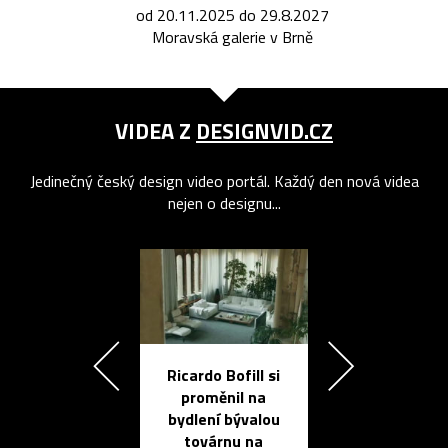
od 20.11.2025 do 29.8.2027
Moravská galerie v Brně
VIDEA Z
DESIGNVID.CZ
Jedinečný český design video portál. Každý den nová videa
nejen o designu...
Ricardo Bofill si
Přichází ten
proměnil na
propracovan
bydlení bývalou
elektronic
továrnu na
zápisník