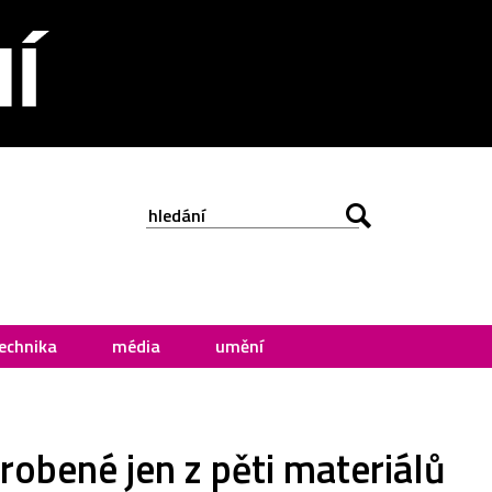
echnika
média
umění
robené jen z pěti materiálů