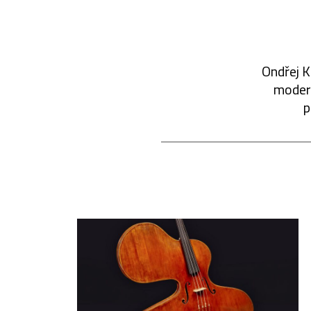
Ondřej K
modern
p