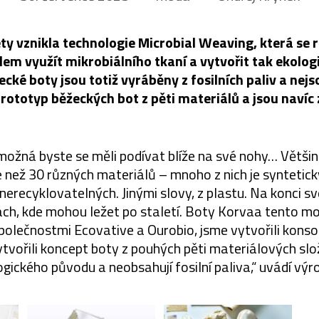
ty vznikla technologie Microbial Weaving, která se 
ílem využít mikrobiálního tkaní a vytvořit tak ekolo
cké boty jsou totiž vyráběny z fosilních paliv a nej
rototyp běžeckých bot z pěti materiálů a jsou navíc 
ožná byste se měli podívat blíže na své nohy… Větši
e než 30 různých materiálů – mnoho z nich je syntetick
a nerecyklovatelných. Jinými slovy, z plastu. Na konci s
ách, kde mohou ležet po staletí. Boty Korvaa tento mo
polečnostmi Ecovative a Ourobio, jsme vytvořili kons
vořili koncept boty z pouhých pěti materiálových slo
ogického původu a neobsahují fosilní paliva,“ uvádí výr