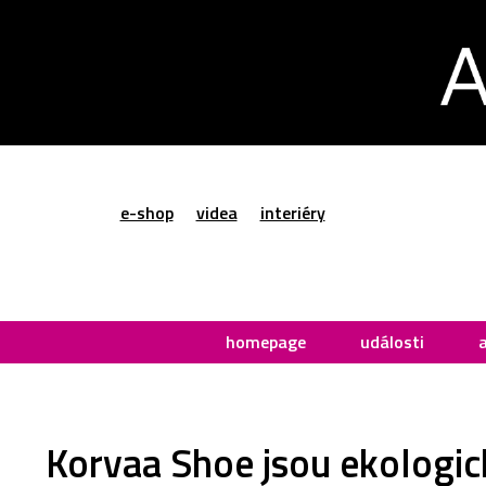
e-shop
videa
interiéry
homepage
události
Korvaa Shoe jsou ekologick