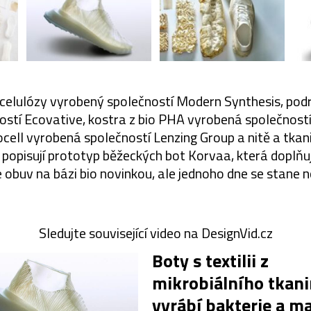
celulózy vyrobený společností Modern Synthesis, pod
stí Ecovative, kostra z bio PHA vyrobená společností
ocell vyrobená společností Lenzing Group a nitě a tkan
 popisují prototyp běžeckých bot Korvaa, která doplňu
e obuv na bázi bio novinkou, ale jednoho dne se stane 
Sledujte související video na DesignVid.cz
Boty s textilii z
mikrobiálního tkan
vyrábí bakterie a ma