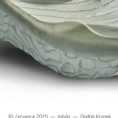
30. července 2025
––
móda
––
Ondřej Krynek