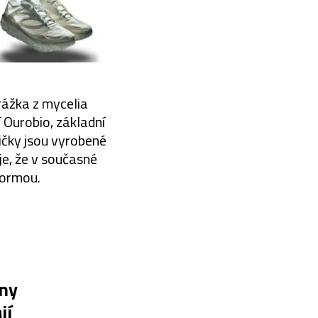
rážka z mycelia
 Ourobio, základní
ičky jsou vyrobené
je, že v současné
normou.
iny
jí