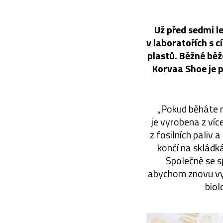
Už před sedmi le
v laboratořích s c
plastů. Běžné běže
Korvaa Shoe je p
„Pokud běháte m
je vyrobena z víc
z fosilních paliv 
končí na skládk
Společně se s
abychom znovu vyt
biol