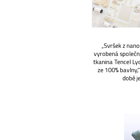
„Svršek z nano
vyrobená společno
tkanina Tencel Ly
ze 100% bavlny,“
době j