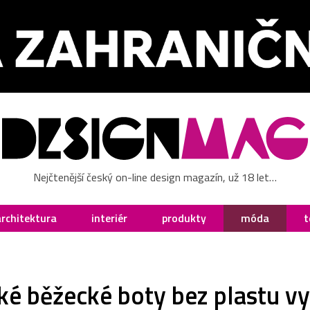
Nejčtenější český on-line design magazín, už 18 let…
architektura
interiér
produkty
móda
t
é běžecké boty bez plastu vy