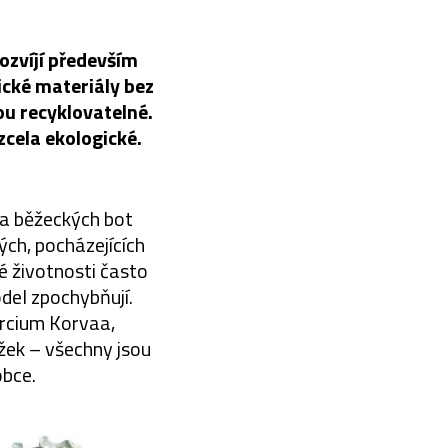
rozvíjí především
gické materiály bez
sou recyklovatelné.
zcela ekologické.
na běžeckých bot
ých, pocházejících
vé životnosti často
del zpochybňují.
orcium Korvaa,
žek – všechny jsou
obce.