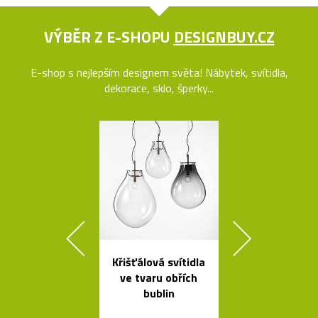
VÝBĚR Z E-SHOPU
DESIGNBUY.CZ
E-shop s nejlepším designem světa! Nábytek, svítidla,
dekorace, sklo, šperky...
Křišťálová svítidla
Kolekce svít
ve tvaru obřích
Flowerpot 
bublin
Vernera Pan