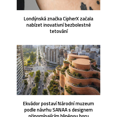
Londýnská značka CipherX začala
nabízet inovativní bezbolestné
tetování
Ekvádor postaví Národní muzeum
podle návrhu SANAA s designem
připomínajícím hliněnou horu