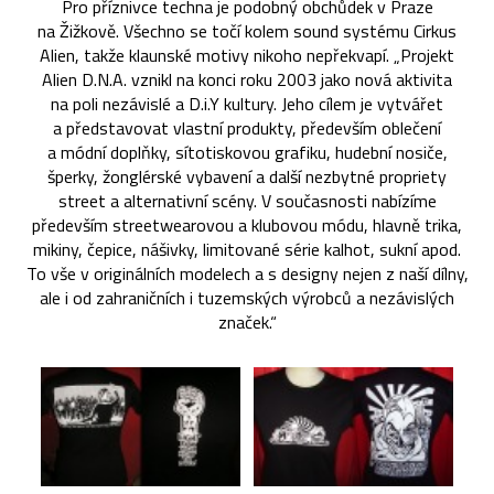
Pro příznivce techna je podobný obchůdek v Praze
na Žižkově. Všechno se točí kolem sound systému Cirkus
Alien, takže klaunské motivy nikoho nepřekvapí. „Projekt
Alien D.N.A. vznikl na konci roku 2003 jako nová aktivita
na poli nezávislé a D.i.Y kultury. Jeho cílem je vytvářet
a představovat vlastní produkty, především oblečení
a módní doplňky, sítotiskovou grafiku, hudební nosiče,
šperky, žonglérské vybavení a další nezbytné propriety
street a alternativní scény. V současnosti nabízíme
především streetwearovou a klubovou módu, hlavně trika,
mikiny, čepice, nášivky, limitované série kalhot, sukní apod.
To vše v originálních modelech a s designy nejen z naší dílny,
ale i od zahraničních i tuzemských výrobců a nezávislých
značek.“