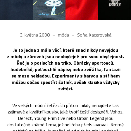
3. května 2008
móda
Soňa Kacerovská
Je to jedna z mála věcí, které snad nikdy nevyjdou
z módy a zároveň jsou neobyčejné pro svou obyčejnost.
Řeč je o potiscích na triko. Obrázky sportovců,
hudebníků, poťouchlé nápisy nebo zvířátka, fantazii
se meze nekladou. Experimenty s barvou a střihem
můžou občas zpestřit šatník, avšak klasika vždycky
zvítězí.
Ve velkých módní řetězcích přitom nikdy nenajdete tak
zajímavé a kvalitní kousky, jaké tvoří čeští designéři. Vohoz,
Defect, Young Primitive nebo Urban Legend jsou
dostatečně známé firmy, jež netřeba představovat. Kromě