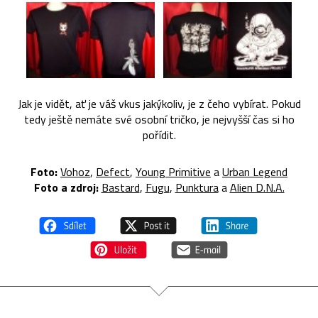
Jak je vidět, ať je váš vkus jakýkoliv, je z čeho vybírat. Pokud
tedy ještě nemáte své osobní tričko, je nejvyšší čas si ho
pořídit.
Foto:
Vohoz
,
Defect
,
Young Primitive
a
Urban Legend
Foto a zdroj:
Bastard
,
Fugu
,
Punktura
a
Alien D.N.A.