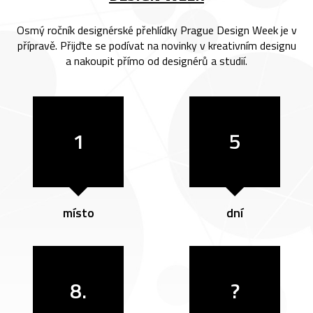
Osmý ročník designérské přehlídky Prague Design Week je v
přípravě. Přijďte se podívat na novinky v kreativním designu
a nakoupit přímo od designérů a studií.
1
5
místo
dní
8.
?