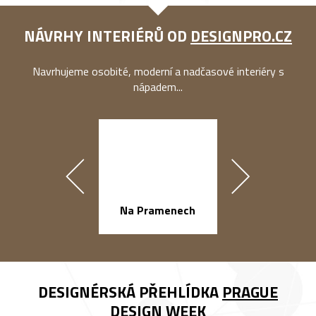
NÁVRHY INTERIÉRŮ OD
DESIGNPRO.CZ
Navrhujeme osobité, moderní a nadčasové interiéry s
nápadem...
Na Pramenech
náměstí Na Ba
DESIGNÉRSKÁ PŘEHLÍDKA
PRAGUE
DESIGN WEEK