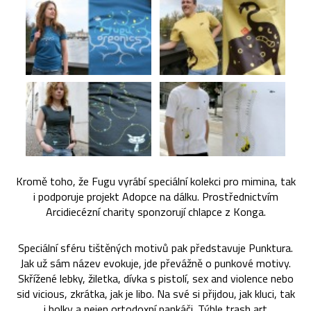
Kromě toho, že Fugu vyrábí speciální kolekci pro mimina, tak
i podporuje projekt Adopce na dálku. Prostřednictvím
Arcidiecézní charity sponzorují chlapce z Konga.
Speciální sféru tištěných motivů pak představuje Punktura.
Jak už sám název evokuje, jde převážně o punkové motivy.
Skřížené lebky, žiletka, dívka s pistolí, sex and violence nebo
sid vicious, zkrátka, jak je libo. Na své si přijdou, jak kluci, tak
i holky a nejen ortodoxní pankáči. Týhle trash art