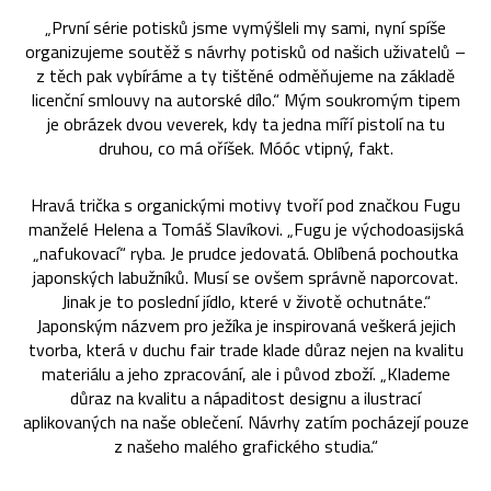
„První série potisků jsme vymýšleli my sami, nyní spíše
organizujeme soutěž s návrhy potisků od našich uživatelů –
z těch pak vybíráme a ty tištěné odměňujeme na základě
licenční smlouvy na autorské dílo.“ Mým soukromým tipem
je obrázek dvou veverek, kdy ta jedna míří pistolí na tu
druhou, co má oříšek. Móóc vtipný, fakt.
Hravá trička s organickými motivy tvoří pod značkou Fugu
manželé Helena a Tomáš Slavíkovi. „Fugu je východoasijská
„nafukovací“ ryba. Je prudce jedovatá. Oblíbená pochoutka
japonských labužníků. Musí se ovšem správně naporcovat.
Jinak je to poslední jídlo, které v životě ochutnáte.“
Japonským názvem pro ježíka je inspirovaná veškerá jejich
tvorba, která v duchu fair trade klade důraz nejen na kvalitu
materiálu a jeho zpracování, ale i původ zboží. „Klademe
důraz na kvalitu a nápaditost designu a ilustrací
aplikovaných na naše oblečení. Návrhy zatím pocházejí pouze
z našeho malého grafického studia.“