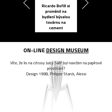
Ricardo Bofill si
Přichází ten
proměnil na
propracovan
bydlení bývalou
elektronic
továrnu na
zápisník
cement
reMarkable
ON-LINE
DESIGN MUSEUM
Víte, že lis na citrusy Juicy Salif byl navržen na papírové
prostírání?
Design 1988, Philippe Starck, Alessi