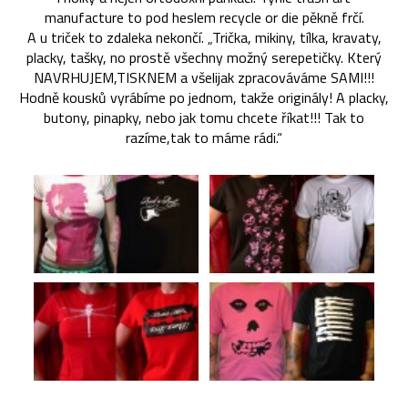
manufacture to pod heslem recycle or die pěkně frčí.
A u triček to zdaleka nekončí. „Trička, mikiny, tílka, kravaty,
placky, tašky, no prostě všechny možný serepetičky. Který
NAVRHUJEM,TISKNEM a všelijak zpracováváme SAMI!!!
Hodně kousků vyrábíme po jednom, takže originály! A placky,
butony, pinapky, nebo jak tomu chcete říkat!!! Tak to
razíme,tak to máme rádi.“