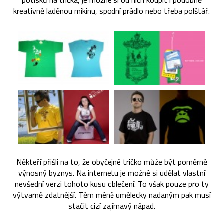
potisků na trička, je možné si od nich koupit i podobně
kreativně laděnou mikinu, spodní prádlo nebo třeba polštář.
Někteří přišli na to, že obyčejné tričko může být poměrně
výnosný byznys. Na internetu je možné si udělat vlastní
nevšední verzi tohoto kusu oblečení. To však pouze pro ty
výtvarně zdatnější. Těm méně umělecky nadaným pak musí
stačit cizí zajímavý nápad.