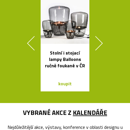
Stolní i stojací
Židle a stol
lampy Balloons
kolekce I
ručně foukané v ČR
Between 
&Traditio
koupit
koupit
VYBRANÉ AKCE Z
KALENDÁŘE
Nejdůležitější akce, výstavy, konference v oblasti designu u