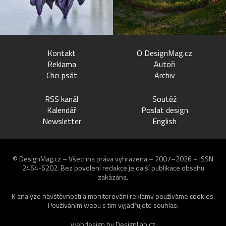
Kontakt
O DesignMag.cz
Reklama
Autoři
Chci psát
Archiv
RSS kanál
Soutěž
Kalendář
Poslat design
Newsletter
English
© DesignMag.cz – Všechna práva vyhrazena – 2007–2026 – ISSN
2464-6202.
Bez povolení redakce je další publikace obsahu
zakázána.
K analýze návštěvnosti a monitorování reklamy používáme
cookies
.
Používáním webu s tím vyjadřujete souhlas.
webdesign by
DesignLab.cz