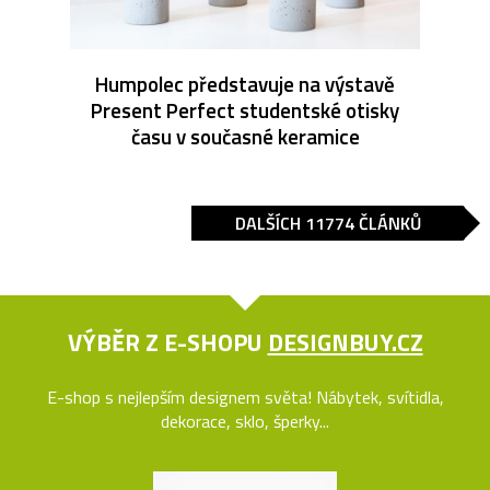
Humpolec představuje na výstavě
Present Perfect studentské otisky
času v současné keramice
DALŠÍCH 11774 ČLÁNKŮ
VÝBĚR Z E-SHOPU
DESIGNBUY.CZ
E-shop s nejlepším designem světa! Nábytek, svítidla,
dekorace, sklo, šperky...