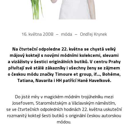
16. května 2008
móda
Ondřej Krynek
Na čtvrteční odpoledne 22. května se chystá velký
májový koktejl s novými módními kolekcemi, slevami
a vizážisty v šestici originálních butiků. V centru Prahy
přivítají své stálé zákazníky i všechny ženy se zájmem
o českou módu značky Timoure et group, if…, Bohéme,
Tatiana, Navarila i HH patřící Haně Havelkové.
Do jisté míry v magickém módním trojúhelníku mezi
Josefovem, Staroměstským a Václavským náměstím,
se ve čtvrtečních odpoledních hodinách 22. května uskuteční
rozmanitý koktejl šesti butiků s originální českou autorskou
módou.