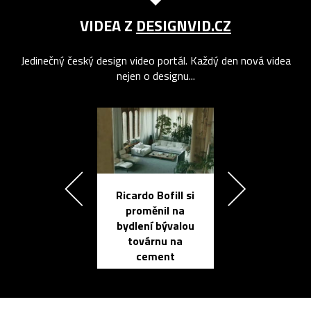
VIDEA Z
DESIGNVID.CZ
Jedinečný český design video portál. Každý den nová videa
nejen o designu...
Ricardo Bofill si
Přichází ten
proměnil na
propracovan
bydlení bývalou
elektronic
továrnu na
zápisník
cement
reMarkable