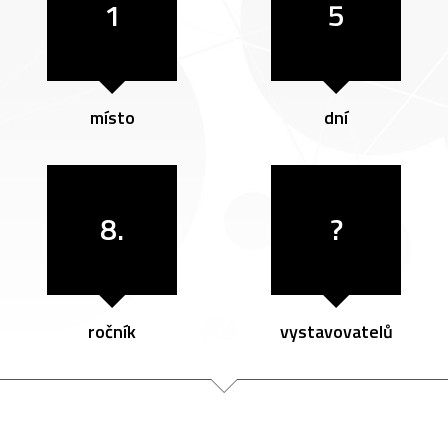
1
5
místo
dní
8.
?
ročník
vystavovatelů