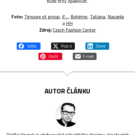
bude brzy opakovat.
Foto:
Timoure et group
,
if…
,
Bohéme
,
Tatiana
,
Navarila
a
HH
Zdroj:
Czech Fashion Center
AUTOR ČLÁNKU
Ondřej Krynek je obdivovatel nápaditého designu, kreativních