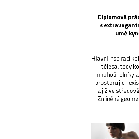
Diplomová prác
s extravagant
umělkyně
Hlavní inspirací k
tělesa, tedy k
mnohoúhelníky a 
prostoru jich exi
a již ve středov
Zmíněné geometr