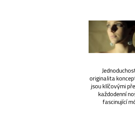
Jednoduchost 
originalita koncep
jsou klíčovými př
každodenní noš
fascinující m