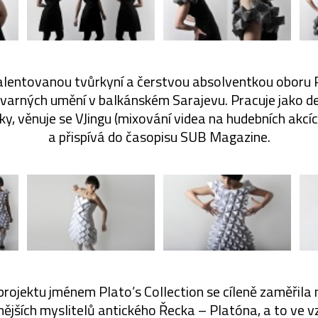
talentovanou tvůrkyní a čerstvou absolventkou oboru
varných umění v balkánském Sarajevu. Pracuje jako de
y, věnuje se VJingu (mixování videa na hudebních akcíc
a přispívá do časopisu SUB Magazine.
rojektu jménem Plato’s Collection se cíleně zaměřila 
ějších myslitelů antického Řecka – Platóna, a to ve vz