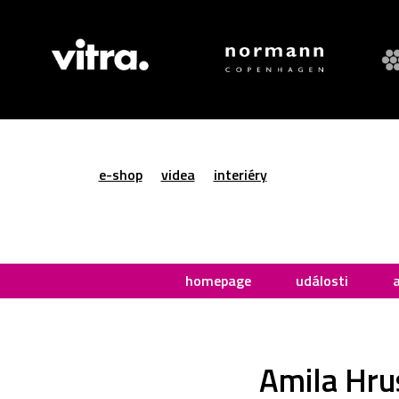
e-shop
videa
interiéry
homepage
události
Amila Hrus