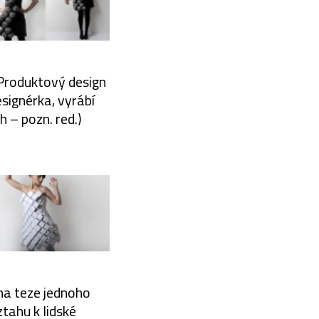
 Produktový design
signérka, vyrábí
h – pozn. red.)
na teze jednoho
tahu k lidské