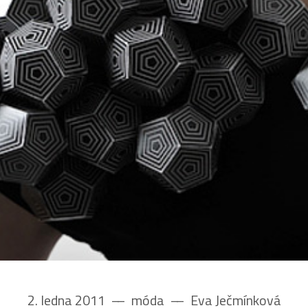
2. ledna 2011
––
móda
––
Eva Ječmínková