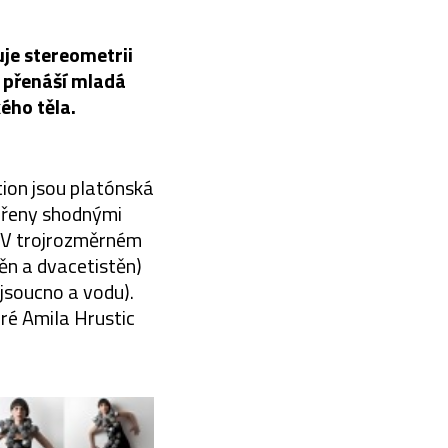
je stereometrii
 přenáší mladá
ého těla.
tion jsou platónská
vořeny shodnými
. V trojrozměrném
těn a dvacetistěn)
 jsoucno a vodu).
ré Amila Hrustic