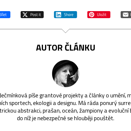
AUTOR ČLÁNKU
Ječmínková píše grantové projekty a články o umění, 
ích sportech, ekologii a designu. Má ráda ponurý surre
ickou abstrakci, prašan, oceán, žampiony a evoluční b
do níž je nebezpečné se hlouběji pouštět.