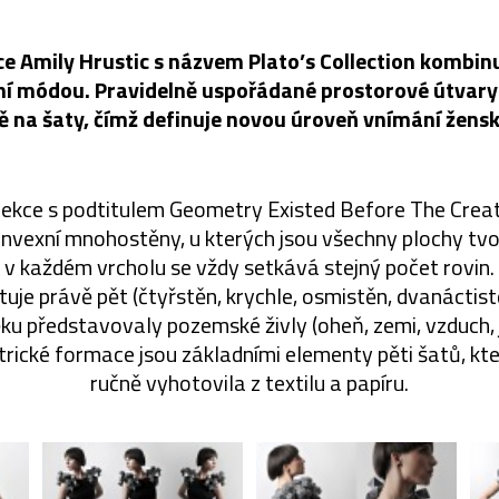
e Amily Hrustic s názvem Plato’s Collection kombinu
ní módou. Pravidelně uspořádané prostorové útvary
 na šaty, čímž definuje novou úroveň vnímání žensk
olekce s podtitulem Geometry Existed Before The Crea
onvexní mnohostěny, u kterých jsou všechny plochy t
v každém vrcholu se vždy setkává stejný počet rovin
stuje právě pět (čtyřstěn, krychle, osmistěn, dvanáctis
ěku představovaly pozemské živly (oheň, zemi, vzduch,
ické formace jsou základními elementy pěti šatů, kte
ručně vyhotovila z textilu a papíru.