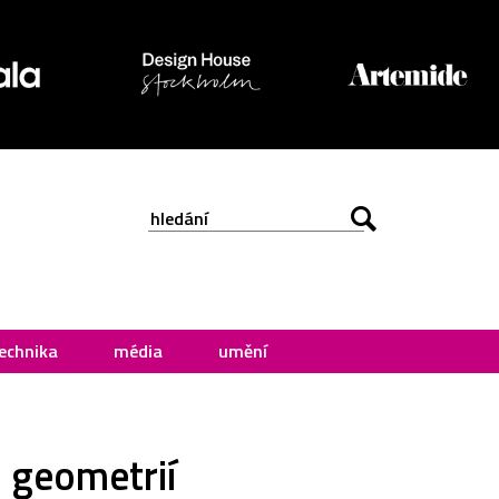
echnika
média
umění
u geometrií