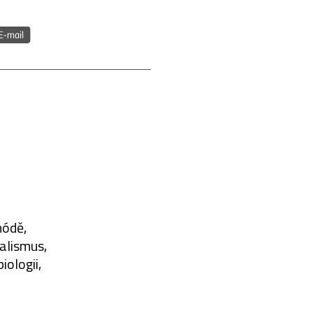
módě,
alismus,
iologii,