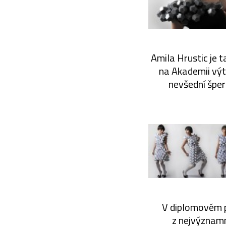
Amila Hrustic je 
na Akademii výt
nevšední šperk
V diplomovém p
z nejvýznamn