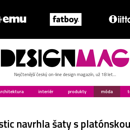
Nejčtenější český on-line design magazín, už 18 let…
architektura
interiér
produkty
móda
t
tic navrhla šaty s platónsko