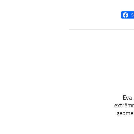
Eva 
extrémn
geometr