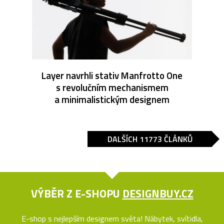
Layer navrhli stativ Manfrotto One
s revolučním mechanismem
a minimalistickým designem
DALŠÍCH 11773 ČLÁNKŮ
VÝBĚR Z E-SHOPU
DESIGNBUY.CZ
E-shop s nejlepším designem světa! Nábytek, svítidla,