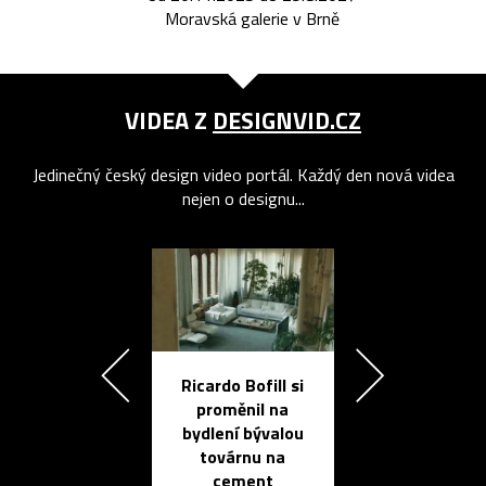
Moravská galerie v Brně
VIDEA Z
DESIGNVID.CZ
Jedinečný český design video portál. Každý den nová videa
nejen o designu...
Ricardo Bofill si
Přichází ten
proměnil na
propracovan
bydlení bývalou
elektronic
továrnu na
zápisník
cement
reMarkable