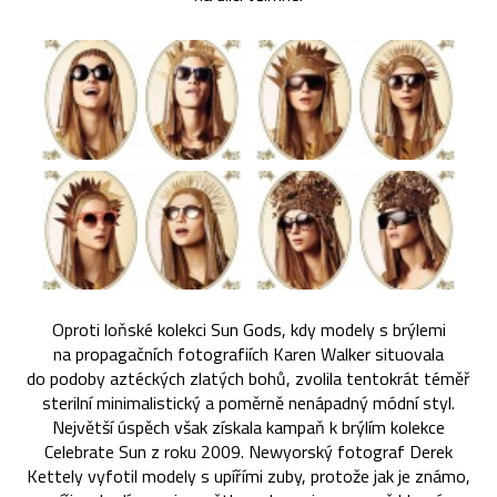
Oproti loňské kolekci Sun Gods, kdy modely s brýlemi
na propagačních fotografiích Karen Walker situovala
do podoby aztéckých zlatých bohů, zvolila tentokrát téměř
sterilní minimalistický a poměrně nenápadný módní styl.
Největší úspěch však získala kampaň k brýlím kolekce
Celebrate Sun z roku 2009. Newyorský fotograf Derek
Kettely vyfotil modely s upířími zuby, protože jak je známo,