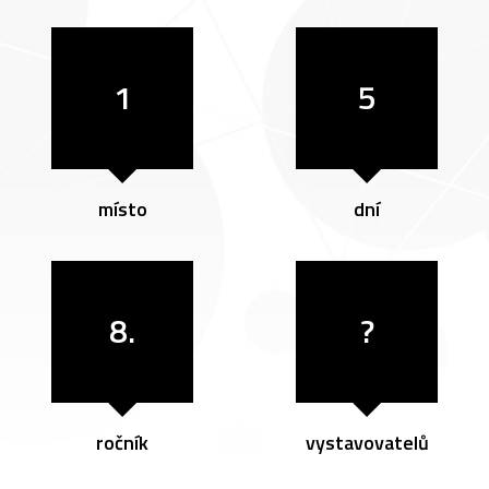
1
5
místo
dní
8.
?
ročník
vystavovatelů