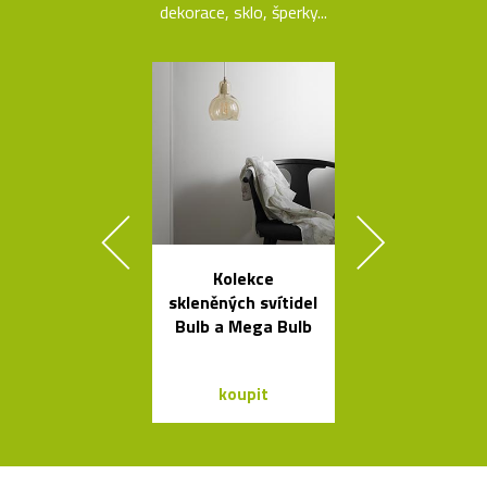
dekorace, sklo, šperky...
Kolekce
Kolekce kovo
skleněných svítidel
mís La Sta
Bulb a Mega Bulb
dello Sciro
koupit
koupit