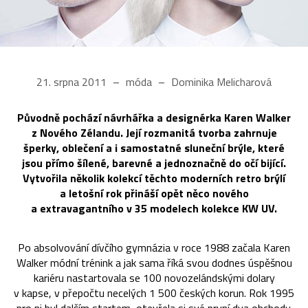
21. srpna 2011
móda
Dominika Melicharová
Původně pochází návrhářka a designérka Karen Walker
z Nového Zélandu. Její rozmanitá tvorba zahrnuje
šperky, oblečení a i samostatné sluneční brýle, které
jsou přímo šílené, barevné a jednoznačně do očí bijící.
Vytvořila několik kolekcí těchto moderních retro brýlí
a letošní rok přináší opět něco nového
a extravagantního v 35 modelech kolekce KW UV.
Po absolvování dívčího gymnázia v roce 1988 začala Karen
Walker módní trénink a jak sama říká svou dodnes úspěšnou
kariéru nastartovala se 100 novozelándskými dolary
v kapse, v přepočtu necelých 1 500 českých korun. Rok 1995