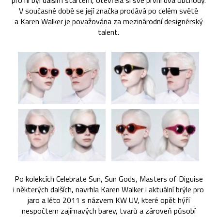
pro ni byl dalším startem, otevřela si své první dva obchody.
V současné době se její značka prodává po celém světě
a Karen Walker je považována za mezinárodní designérský
talent.
Po kolekcích Celebrate Sun, Sun Gods, Masters of Diguise
i některých dalších, navrhla Karen Walker i aktuální brýle pro
jaro a léto 2011 s názvem KW UV, které opět hýří
nespočtem zajímavých barev, tvarů a zároveň působí