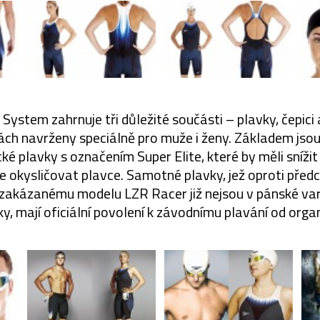
System zahrnuje tři důležité součásti – plavky, čepici a
tách navrženy speciálně pro muže i ženy. Základem js
cké plavky s označením Super Elite, které by měli snížit
pe okysličovat plavce. Samotné plavky, jež oproti před
zakázanému modelu LZR Racer již nejsou v pánské var
tky, mají oficiální povolení k závodnímu plavání od orga