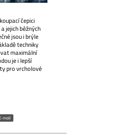
koupací čepici
a jejich běžných
čné jsou i brýle
základě techniky
ovat maximální
ou je i lepší
ty pro vrcholové