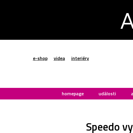
e-shop
videa
interiéry
homepage
události
Speedo vyv