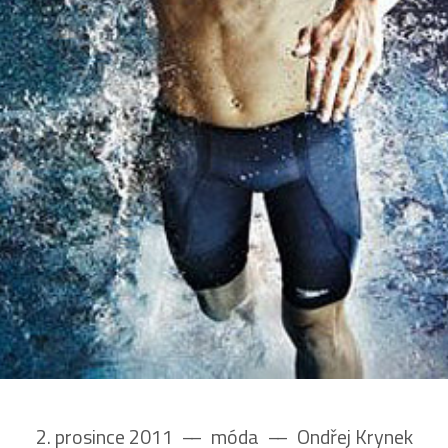
2. prosince 2011
––
móda
––
Ondřej Krynek