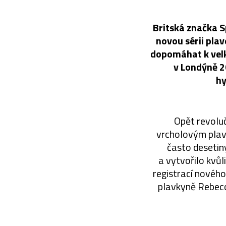
Britská značka S
novou sérii pla
dopomáhat k velk
v Londýně 2
hy
Opět revolu
vrcholovým plavc
často desetin
a vytvořilo kvů
registrací nového 
plavkyně Rebecc