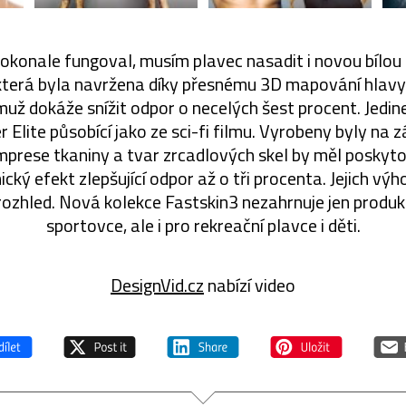
konale fungoval, musím plavec nasadit i novou bílou 
která byla navržena díky přesnému 3D mapování hlavy 
muž dokáže snížit odpor o necelých šest procent. Jedine
 Elite působící jako ze sci-fi filmu. Vyrobeny byly na 
prese tkaniny a tvar zrcadlových skel by měl poskyt
ký efekt zlepšující odpor až o tři procenta. Jejich výhod
ozhled. Nová kolekce Fastskin3 nezahrnuje jen produk
sportovce, ale i pro rekreační plavce i děti.
DesignVid.cz
nabízí video