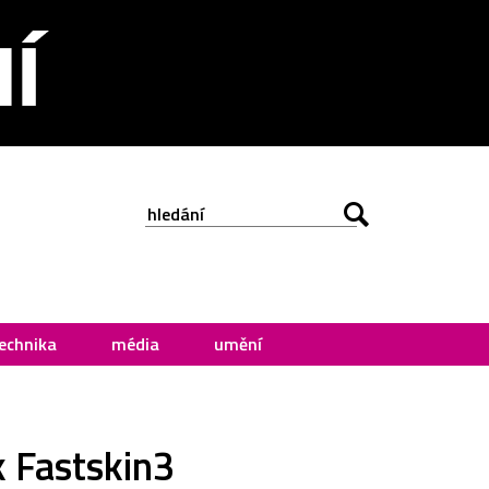
echnika
média
umění
k Fastskin3