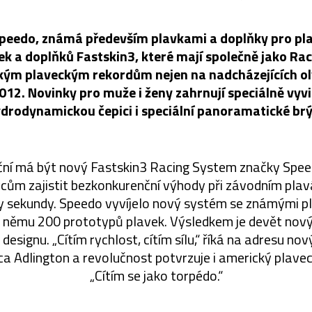
peedo, známá především plavkami a doplňky pro pla
vek a doplňků Fastskin3, které mají společně jako Ra
ým plaveckým rekordům nejen na nadcházejících o
012. Novinky pro muže i ženy zahrnují speciálně vyvi
drodynamickou čepici i speciální panoramatické brý
ční má být nový Fastskin3 Racing System značky Spee
ům zajistit bezkonkurenční výhody při závodním plavá
y sekundy. Speedo vyvíjelo nový systém se známými pla
li němu 200 prototypů plavek. Výsledkem je devět nov
designu. „Cítím rychlost, cítím sílu,“ říká na adresu no
a Adlington a revolučnost potvrzuje i americký plavec
„Cítím se jako torpédo.“