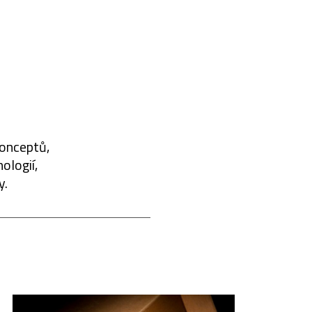
konceptů,
ologií,
y.