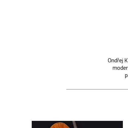
Ondřej K
modern
p