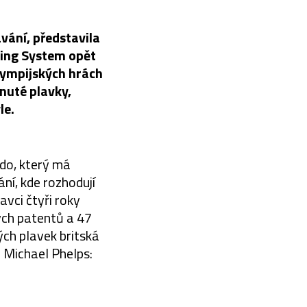
vání, představila
cing System opět
lympijských hrách
nuté plavky,
le.
do, který má
ní, kde rozhodují
vci čtyři roky
ých patentů a 47
vých plavek britská
 Michael Phelps: