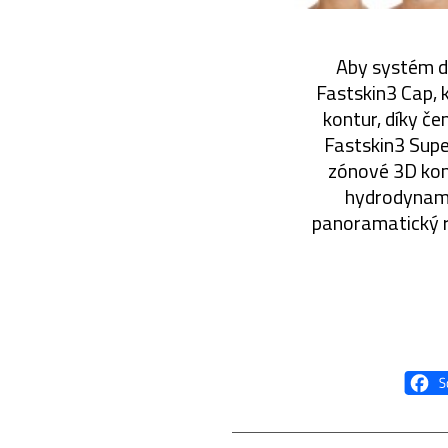
Aby systém do
Fastskin3 Cap, 
kontur, díky če
Fastskin3 Super
zónové 3D kom
hydrodynamic
panoramatický r