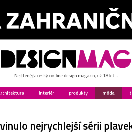
Nejčtenější český on-line design magazín, už 18 let…
architektura
interiér
produkty
móda
t
inulo nejrychlejší sérii plave