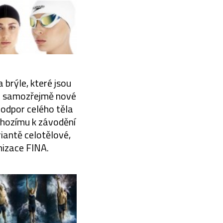
 brýle, které jsou
ou samozřejmě nové
 odpor celého těla
chozímu k závodění
iantě celotělové,
nizace FINA.