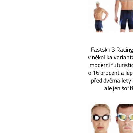
Fastskin3 Racing 
v několika varian
moderní futuristi
o 16 procent a lé
před dvěma lety 
ale jen šor