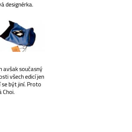
vá designérka.
ech avšak současný
sti všech edicí jen
se být jiní. Proto
á Choi.