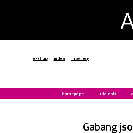
e-shop
videa
interiéry
homepage
události
Gabang jso