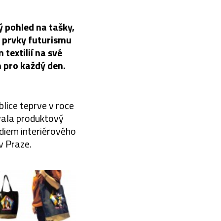
ý pohled na tašky,
s prvky futurismu
textilií na své
 pro každý den.
lice teprve v roce
vala produktový
udiem interiérového
v Praze.