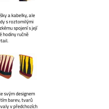
ašky a kabelky, ale
ady s roztomilými
kému spojení s její
hé hodiny ručně
ail.
g je svým designem
itím barev, tvarů
ovaly v předchozích