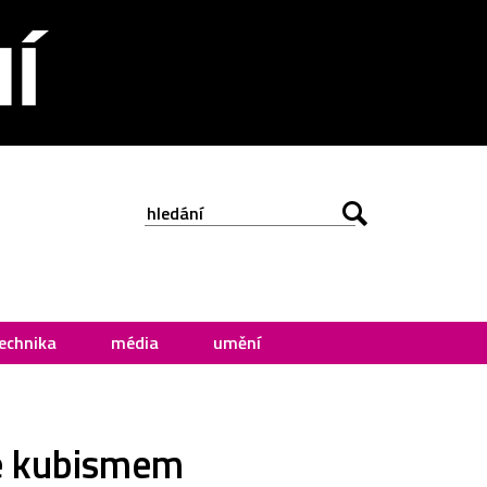
echnika
média
umění
né kubismem