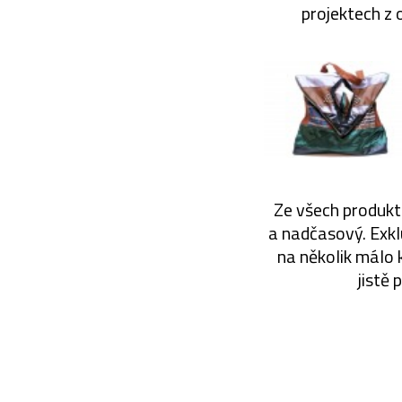
projektech z 
Ze všech produktů
a nadčasový. Exklu
na několik málo k
jistě 