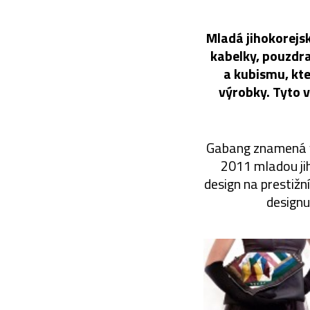
Mladá jihokorejsk
kabelky, pouzdra
a kubismu, kte
výrobky. Tyto 
Gabang znamená v 
2011 mladou ji
design na prestižn
designu