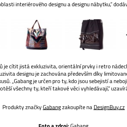
oblasti interiérového designu a designu nábytku,“ dodá
 je cítit jistá exkluzivita, orientální prvky i retro nád
zivita designu je zachována především díky limitovano
usů. „Gabang je určen pro ty, kdo jsou sebejistí a nebojí 
potěší všechny ty, kteří takové věci vyhledávají,“ uzavír
Produkty značky
Gabang
zakoupíte na
DesignBuy.cz
Foto a zdroj:
Gabang