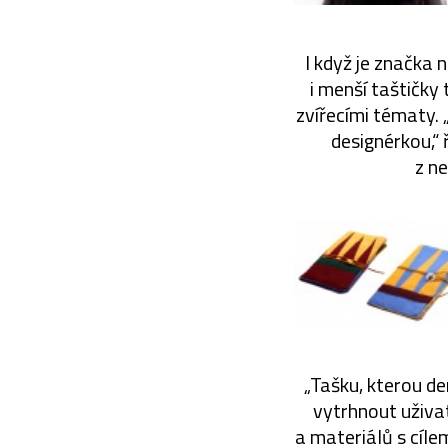
I když je značka n
i menší taštičky
zvířecími tématy. 
designérkou,“ 
z n
„Tašku, kterou de
vytrhnout uživat
a materiálů s cíle