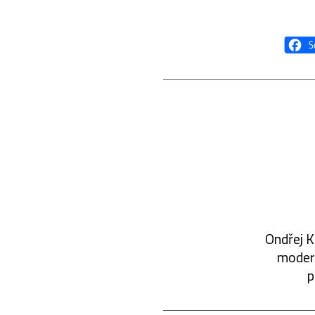
Ondřej K
modern
p