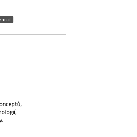
konceptů,
ologií,
y.