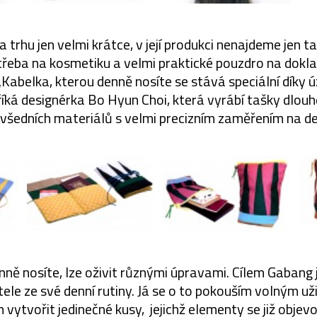
a trhu jen velmi krátce, v její produkci nenajdeme jen t
 třeba na kosmetiku a velmi praktické pouzdro na dokl
„Kabelka, kterou denně nosíte se stává speciální díky úz
říká designérka Bo Hyun Choi, která vyrábí tašky dlou
evšedních materiálů s velmi precizním zaměřením na det
nně nosíte, lze oživit různými úpravami. Cílem Gaban
ele ze své denní rutiny. Já se o to pokouším volným už
m vytvořit jedinečné kusy, jejichž elementy se již objev