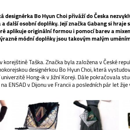
á designérka Bo Hyun Choi přiváží do Česka nezvykl
 a další osobní doplňky. Její značka Gabang si hraje 
ré aplikuje originální formou i pomocí barev a mixem 
výrazné módní doplňky jsou takovým malým uměním
korejštině Taška. Značka byla založena v České repub
hokorejskou designérkou Bo Hyun Choi, která vystudo
í univerzitě Hong-ik v Jižní Koreji. Dále pokračovala st
 na ENSAD v Dijonu ve Francii a posledních pár let žije 