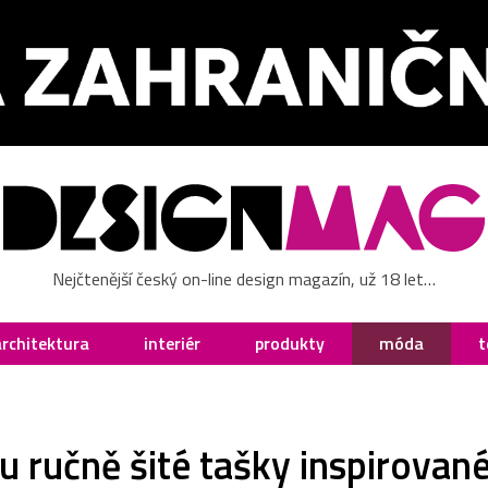
Nejčtenější český on-line design magazín, už 18 let…
architektura
interiér
produkty
móda
t
u ručně šité tašky inspirova