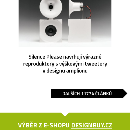
Silence Please navrhují výrazné
reproduktory s výškovými tweetery
v designu amplionu
DALŠÍCH 11774 ČLÁNKŮ
VÝBĚR Z E-SHOPU
DESIGNBUY.CZ