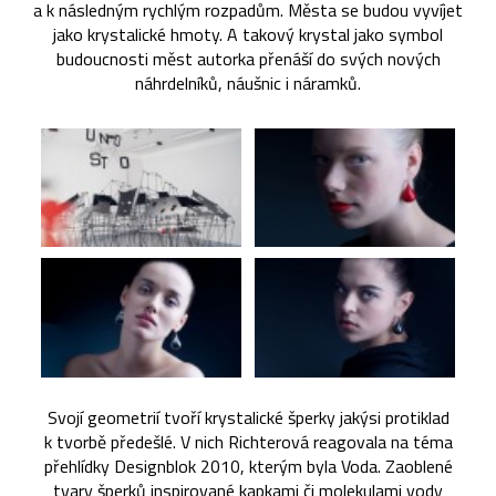
a k následným rychlým rozpadům. Města se budou vyvíjet
jako krystalické hmoty. A takový krystal jako symbol
budoucnosti měst autorka přenáší do svých nových
náhrdelníků, náušnic i náramků.
Svojí geometrií tvoří krystalické šperky jakýsi protiklad
k tvorbě předešlé. V nich Richterová reagovala na téma
přehlídky Designblok 2010, kterým byla Voda. Zaoblené
tvary šperků inspirované kapkami či molekulami vody