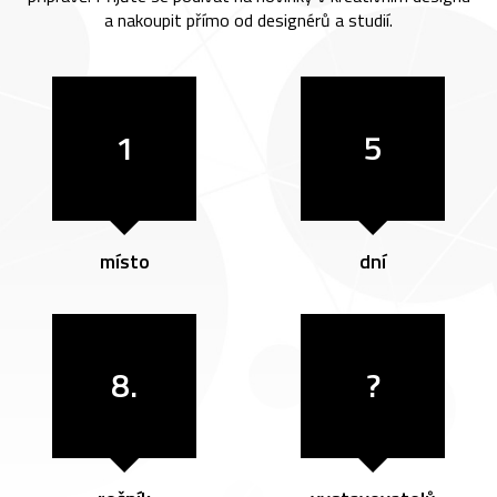
a nakoupit přímo od designérů a studií.
1
5
místo
dní
8.
?