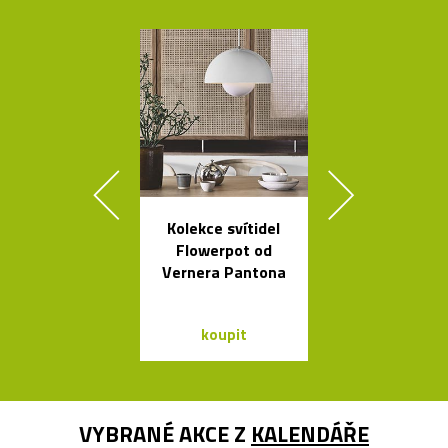
Kolekce svítidel
České
Flowerpot od
minimalisti
Vernera Pantona
skleněné vázy
koupit
koupit
VYBRANÉ AKCE Z
KALENDÁŘE