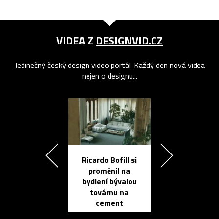
VIDEA Z
DESIGNVID.CZ
Jedinečný český design video portál. Každý den nová videa
nejen o designu...
Ricardo Bofill si
Přichází ten
proměnil na
propracovan
bydlení bývalou
elektronic
továrnu na
zápisník
cement
reMarkable