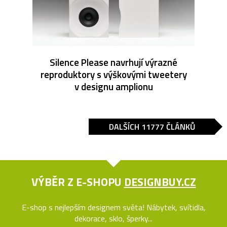
Silence Please navrhují výrazné
reproduktory s výškovými tweetery
v designu amplionu
DALŠÍCH 11777 ČLÁNKŮ
VÝBĚR Z E-SHOPU
DESIGNBUY.CZ
E-shop s nejlepším designem světa! Nábytek, svítidla,
dekorace, sklo, šperky...