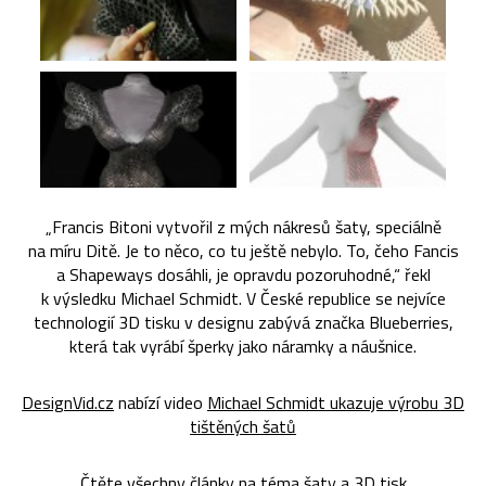
„Francis Bitoni vytvořil z mých nákresů šaty, speciálně
na míru Ditě. Je to něco, co tu ještě nebylo. To, čeho Fancis
a Shapeways dosáhli, je opravdu pozoruhodné,“ řekl
k výsledku Michael Schmidt. V České republice se nejvíce
technologií 3D tisku v designu zabývá značka Blueberries,
která tak vyrábí šperky jako náramky a náušnice.
DesignVid.cz
nabízí video
Michael Schmidt ukazuje výrobu 3D
tištěných šatů
Čtěte všechny články na téma
šaty
a
3D tisk