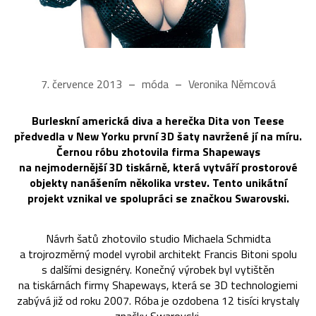
7. července 2013
móda
Veronika Němcová
Burleskní americká diva a herečka Dita von Teese
předvedla v New Yorku první 3D šaty navržené jí na míru.
Černou róbu zhotovila firma Shapeways
na nejmodernější 3D tiskárně, která vytváří prostorové
objekty nanášením několika vrstev. Tento unikátní
projekt vznikal ve spolupráci se značkou Swarovski.
Návrh šatů zhotovilo studio Michaela Schmidta
a trojrozměrný model vyrobil architekt Francis Bitoni spolu
s dalšími designéry. Konečný výrobek byl vytištěn
na tiskárnách firmy Shapeways, která se 3D technologiemi
zabývá již od roku 2007. Róba je ozdobena 12 tisíci krystaly