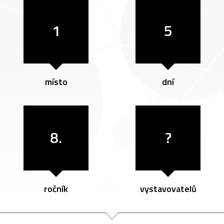
1
5
místo
dní
8.
?
ročník
vystavovatelů