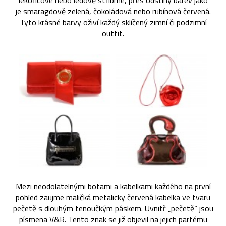
lékořicové nebo ledově stříbrné, přes odstíny barev jako
je smaragdově zelená, čokoládová nebo rubínová červená.
Tyto krásné barvy oživí každý sklíčený zimní či podzimní
outfit.
Mezi neodolatelnými botami a kabelkami každého na první
pohled zaujme maličká metalicky červená kabelka ve tvaru
pečetě s dlouhým tenoučkým páskem. Uvnitř „pečetě“ jsou
písmena V&R. Tento znak se již objevil na jejich parfému