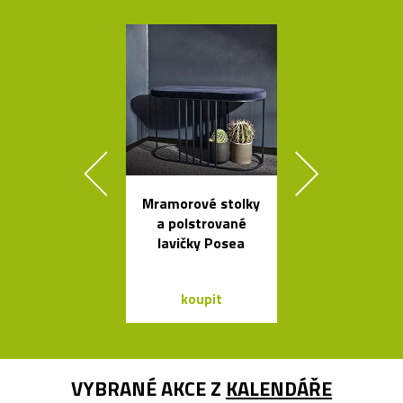
Mramorové stolky
Minimalisti
a polstrované
dřevěné sch
lavičky Posea
Step
koupit
koupit
VYBRANÉ AKCE Z
KALENDÁŘE