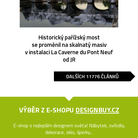
Historický pařížský most
se proměnil na skalnatý masiv
v instalaci La Caverne du Pont Neuf
od JR
DALŠÍCH 11776 ČLÁNKŮ
VÝBĚR Z E-SHOPU
DESIGNBUY.CZ
E-shop s nejlepším designem světa! Nábytek, svítidla,
dekorace, sklo, šperky...