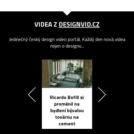
VIDEA Z
DESIGNVID.CZ
Jedinečný český design video portál. Každý den nová videa
nejen o designu...
Ricardo Bofill si
Přichází ten
proměnil na
propracovan
bydlení bývalou
elektronic
továrnu na
zápisník
cement
reMarkable