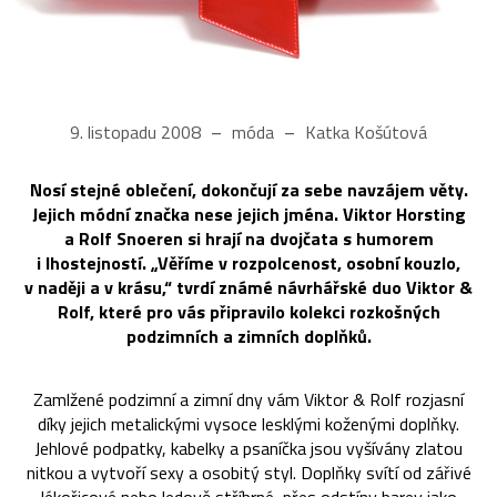
9. listopadu 2008
móda
Katka Košútová
Nosí stejné oblečení, dokončují za sebe navzájem věty.
Jejich módní značka nese jejich jména. Viktor Horsting
a Rolf Snoeren si hrají na dvojčata s humorem
i lhostejností. „Věříme v rozpolcenost, osobní kouzlo,
v naději a v krásu,“ tvrdí známé návrhářské duo Viktor &
Rolf, které pro vás připravilo kolekci rozkošných
podzimních a zimních doplňků.
Zamlžené podzimní a zimní dny vám Viktor & Rolf rozjasní
díky jejich metalickými vysoce lesklými koženými doplňky.
Jehlové podpatky, kabelky a psaníčka jsou vyšívány zlatou
nitkou a vytvoří sexy a osobitý styl. Doplňky svítí od zářivé