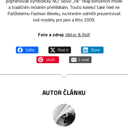
pojmenovali symbolicky NO. Slovo „ne“ říkají konvenční módě
a tradičním módním přehlídkám. Touto kolekcí také řekli ne
Pařížskému Fashion Weeku, na kterém odmítli prezentovat
své modely pro jaro a léto 2009.
Foto a zdroj:
Viktor & Rolf
AUTOR ČLÁNKU