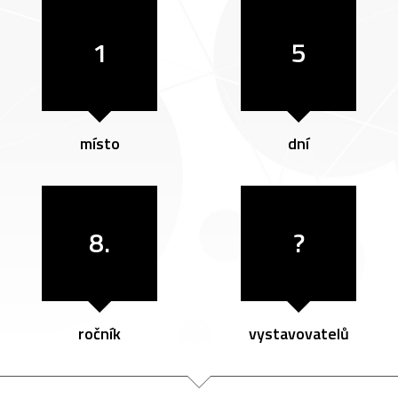
1
5
místo
dní
8.
?
ročník
vystavovatelů