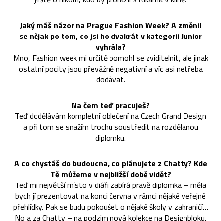
Jaký máš názor na Prague Fashion Week? A změnil
se nějak po tom, co jsi ho dvakrát v kategorii Junior
vyhrála?
Mno, Fashion week mi určitě pomohl se zviditelnit, ale jinak
ostatní pocity jsou převážně negativní a víc asi netřeba
dodávat.
Na čem teď pracuješ?
Teď dodělávám kompletní oblečení na Czech Grand Design
a při tom se snažím trochu soustředit na rozdělanou
diplomku.
A co chystáš do budoucna, co plánujete z Chatty? Kde
Tě můžeme v nejbližší době vidět?
Teď mi největší místo v diáři zabírá pravě diplomka – měla
bych jí prezentovat na konci června v rámci nějaké veřejné
přehlídky. Pak se budu pokoušet o nějaké školy v zahraničí…
No a za Chatty – na podzim nová kolekce na Designbloku.