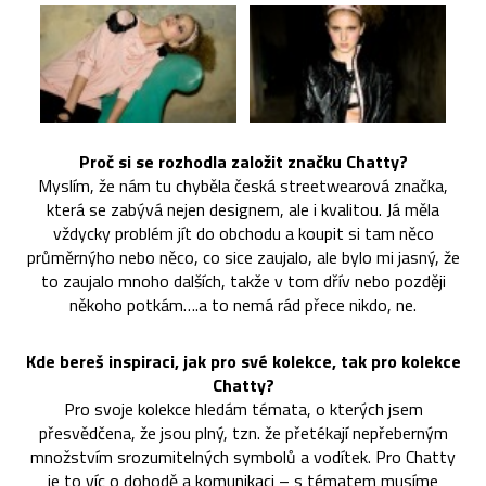
Proč si se rozhodla založit značku Chatty?
Myslím, že nám tu chyběla česká streetwearová značka,
která se zabývá nejen designem, ale i kvalitou. Já měla
vždycky problém jít do obchodu a koupit si tam něco
průměrnýho nebo něco, co sice zaujalo, ale bylo mi jasný, že
to zaujalo mnoho dalších, takže v tom dřív nebo později
někoho potkám….a to nemá rád přece nikdo, ne.
Kde bereš inspiraci, jak pro své kolekce, tak pro kolekce
Chatty?
Pro svoje kolekce hledám témata, o kterých jsem
přesvědčena, že jsou plný, tzn. že přetékají nepřeberným
množstvím srozumitelných symbolů a vodítek. Pro Chatty
je to víc o dohodě a komunikaci – s tématem musíme