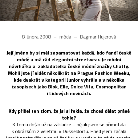
8. února 2008
móda
Dagmar Hujerová
Její jméno by si měl zapamatovat každý, kdo fandí české
módě a má rád elegantní streetwear. Je módní
návrhářka a zakladatelka české módní značky Chatty.
Mohli jste jí vidět několikrát na Prague Fashion Weeku,
kde dvakrát v kategorii Junior vyhrála a v několika
časopisech jako Blok, Elle, Dolce Vita, Cosmopolitan
i Lidových novinách.
Kdy přišel ten zlom, že jsi si řekla, že chceš dělat právě
tohle?
K tomu došlo už na základce – nějak jsem se přimotala
k obrázkům z veletrhu v Düsseldorfu. Hned jsem začala