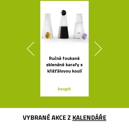
Ručně foukané
České
skleněné karafy s
minimalisti
křišťálovou koulí
skleněné v
Seven
koupit
koupit
VYBRANÉ AKCE Z
KALENDÁŘE