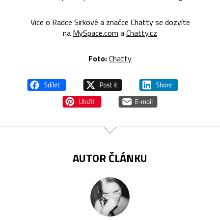
Vice o Radce Sirkové a značce Chatty se dozvíte
na
MySpace.com
a
Chatty.cz
Foto:
Chatty
AUTOR ČLÁNKU