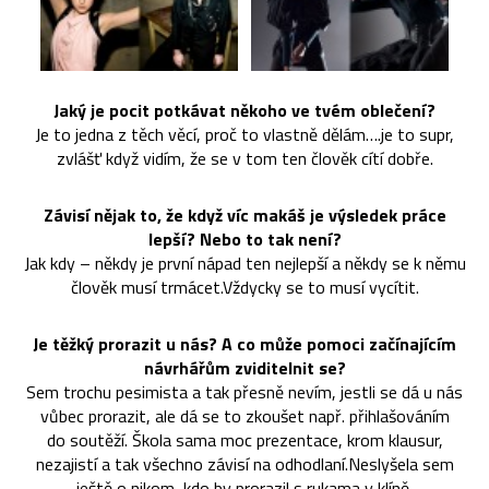
Jaký je pocit potkávat někoho ve tvém oblečení?
Je to jedna z těch věcí, proč to vlastně dělám….je to supr,
zvlášť když vidím, že se v tom ten člověk cítí dobře.
Závisí nějak to, že když víc makáš je výsledek práce
lepší? Nebo to tak není?
Jak kdy – někdy je první nápad ten nejlepší a někdy se k němu
člověk musí trmácet.Vždycky se to musí vycítit.
Je těžký prorazit u nás? A co může pomoci začínajícím
návrhářům zviditelnit se?
Sem trochu pesimista a tak přesně nevím, jestli se dá u nás
vůbec prorazit, ale dá se to zkoušet např. přihlašováním
do soutěží. Škola sama moc prezentace, krom klausur,
nezajistí a tak všechno závisí na odhodlaní.Neslyšela sem
ještě o nikom, kdo by prorazil s rukama v klíně.