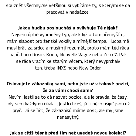
souznět všechny.Ale většinou si vybíráme ty, s kterými se dá
pracovat v nadsázce.
Jakou hudbu posloucháš a ovlivňuje Tě nějak?
Nejsem úplně vyhraněný typ, ale když o tom přemýšlím,
mám slabost pro ženské vokály a mírnější tempa. Hudba mě
musí brát za srdce a musím jí rozumět, proto mám těď ráda
např. Coco Rosie, Koop, Nouvelle Vague nebo Zero 7. Pak
se ráda vracím ke starým věcem, který nevyprchaly
tzn. třeba INXS nebo New Order.
Oslovujete zákazníky sami, nebo jste už v takové pozici,
že za vámi chodí sami?
Nevím, jestli se to dá nazvat pozice, ale je pravda, že časy,
kdy sem každýmu říkala: „Jestli chceš, já ti něco ušiju“ jsou už
pryč. Dá se říct, že zákazníků máme dost, ale my jsme
nenasytný.
Jak se cítíš těsně před tím než uvedeš novou kolekci?