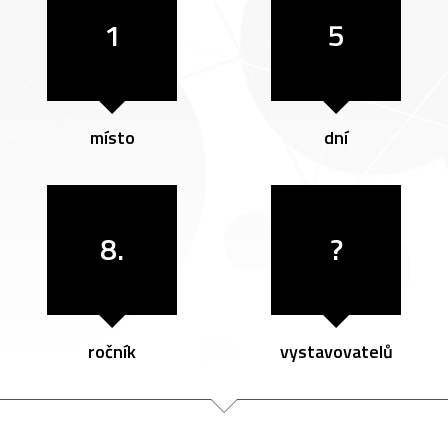
1
5
místo
dní
8.
?
ročník
vystavovatelů