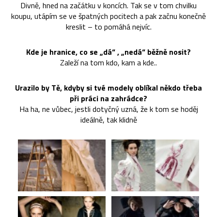
Divně, hned na začátku v koncích. Tak se v tom chvilku
koupu, utápím se ve špatných pocitech a pak začnu konečně
kreslit – to pomáhá nejvíc.
Kde je hranice, co se „dá“ , „nedá“ běžně nosit?
Zaleží na tom kdo, kam a kde..
Urazilo by Tě, kdyby si tvé modely oblíkal někdo třeba
při práci na zahrádce?
Ha ha, ne vůbec, jestli dotyčný uzná, že k tom se hoděj
ideálně, tak klidně