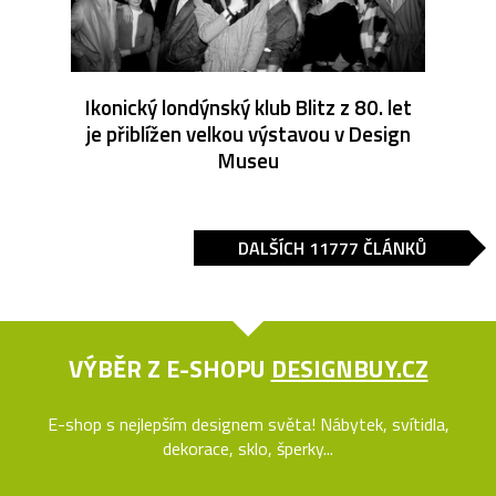
Ikonický londýnský klub Blitz z 80. let
je přiblížen velkou výstavou v Design
Museu
DALŠÍCH 11777 ČLÁNKŮ
VÝBĚR Z E-SHOPU
DESIGNBUY.CZ
E-shop s nejlepším designem světa! Nábytek, svítidla,
dekorace, sklo, šperky...