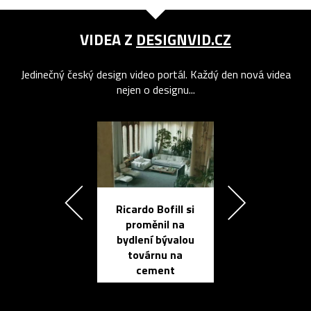
VIDEA Z
DESIGNVID.CZ
Jedinečný český design video portál. Každý den nová videa
nejen o designu...
Ricardo Bofill si
Přichází ten
proměnil na
propracovan
bydlení bývalou
elektronic
továrnu na
zápisník
cement
reMarkable