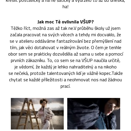
kreslit postavičky a na ně šatičky a vydrželo to až do dneska,
ha!
Jak moc Tě ovlivnila VŠUP?
Těžko říct, možná zas až tak ne.V průběhu školy už jsem
začala pracovat na svých věcech a tehdy mi docvaklo, že
se v atelieru oddáváme fantazírování bez přemýšlení nad
tím, jak věci dotahovat v reálným živote. O čem je tenhle
obor sem se prakticky dozvěděla až sama u sebe a pomocí
prvních zákazníku. To, co sem se na VŠUP naučila určitě,
je vědomí, že každý je lehko nahraditelný a na nikoho
se nečeká, protože talentovaných lidí je vážně kopec.Takže
chytat se každé příležitosti a neohrnovat nos nad žádnou
prací.