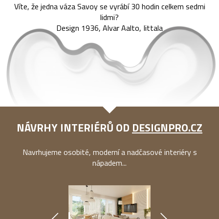
Víte, že jedna váza Savoy se vyrábí 30 hodin celkem sedmi
lidmi?
Design 1936, Alvar Aalto, Iittala
NÁVRHY INTERIÉRŮ OD
DESIGNPRO.CZ
Navrhujeme osobité, moderní a nadčasové interiéry s
nápadem...