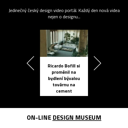
Jedinečný český design video portál. Každý den nová videa
nejen o designu...
Ricardo Bofill si
Přichází ten
proměnil na
propracovan
bydlení bývalou
elektronic
továrnu na
zápisník
cement
reMarkable
ON-LINE
DESIGN MUSEUM