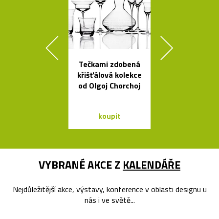
Tečkami zdobená
Geometric
křišťálová kolekce
tvarovaná sví
od Olgoj Chorchoj
Form
koupit
koupit
VYBRANÉ AKCE Z
KALENDÁŘE
Nejdůležitější akce, výstavy, konference v oblasti designu u
nás i ve světě...