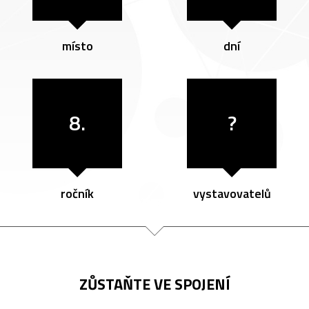
místo
dní
8.
?
ročník
vystavovatelů
ZŮSTAŇTE VE SPOJENÍ