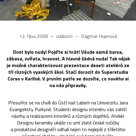
12. října 2008
události
Dagmar Hujerová
Dost bylo nudy! Pojďte si hrát! Všude samá barva,
zábava, zvířata, hravost. A hlavně žádná nuda! Tak nějak
je možné charakterizovat prezentace deseti ateliérů ze
tří různých vysokých škol. Stačí dorazit do Superstudia
Corso v Karlíně. V prvním patře se dozvíte, co nového si
na nás připravily.
Přesuňte se na chvíli do Ústí nad Labem na Univerzitu Jana
Evangelisty Purkyně. Studenti designu interiéru vás zahltí
návrhy a realizacemi interiérů a různých doplňků. Ateliér
Designu keramiky ukáže co umí zlaté české ručičky
a produktoví designéři odhalí nejen to nejlepší z tříletého