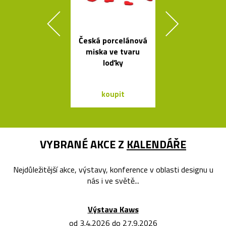
Česká porcelánová
Skleněné bal
miska ve tvaru
jako česká sví
loďky
Memory
koupit
koupit
VYBRANÉ AKCE Z
KALENDÁŘE
Nejdůležitější akce, výstavy, konference v oblasti designu u
nás i ve světě...
Výstava Kaws
od 3.4.2026 do 27.9.2026