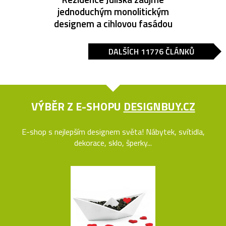
jednoduchým monolitickým
designem a cihlovou fasádou
DALŠÍCH 11776 ČLÁNKŮ
VÝBĚR Z E-SHOPU
DESIGNBUY.CZ
E-shop s nejlepším designem světa! Nábytek, svítidla,
dekorace, sklo, šperky...