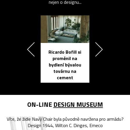
nejen o designu...
Ricardo Bofill si
Přichází ten
proměnil na
propracovan
bydlení bývalou
elektronic
továrnu na
zápisník
cement
reMarkable
ON-LINE
DESIGN MUSEUM
Víte, že židle Navy Chair byla původně navržena pro armádu?
Design 1944, Wilton C. Dinges, Emeco