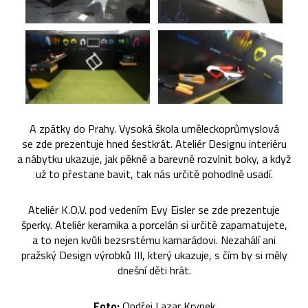
A zpátky do Prahy. Vysoká škola uměleckoprůmyslová
se zde prezentuje hned šestkrát. Ateliér Designu interiéru
a nábytku ukazuje, jak pěkně a barevně rozvlnit boky, a když
už to přestane bavit, tak nás určitě pohodlně usadí.
Ateliér K.O.V. pod vedením Evy Eisler se zde prezentuje
šperky. Ateliér keramika a porcelán si určitě zapamatujete,
a to nejen kvůli bezsrstému kamarádovi. Nezahálí ani
pražský Design výrobků III, který ukazuje, s čím by si měly
dnešní děti hrát.
Foto:
Ondřej Lazar Krynek