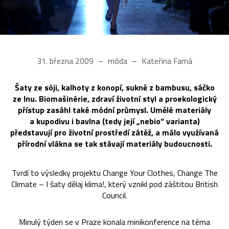
31. března 2009
móda
Kateřina Farná
Šaty ze sóji, kalhoty z konopí, sukně z bambusu, sáčko
ze lnu. Biomašinérie, zdraví životní styl a proekologický
přístup zasáhl také módní průmysl. Umělé materiály
a kupodivu i bavlna (tedy její „nebio“ varianta)
představují pro životní prostředí zátěž, a málo využívaná
přírodní vlákna se tak stávají materiály budoucnosti.
Tvrdí to výsledky projektu Change Your Clothes, Change The
Climate – I šaty dělaj klima!, který vznikl pod záštitou British
Council.
Minulý týden se v Praze konala minikonference na téma