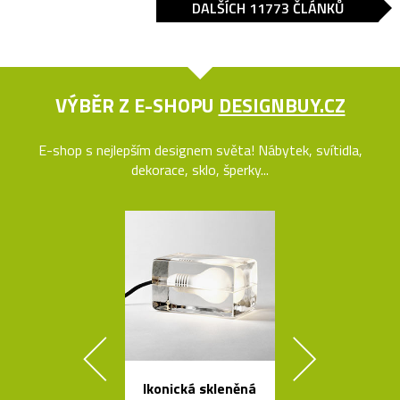
DALŠÍCH 11773 ČLÁNKŮ
VÝBĚR Z E-SHOPU
DESIGNBUY.CZ
E-shop s nejlepším designem světa! Nábytek, svítidla,
dekorace, sklo, šperky...
Ikonická skleněná
Set český