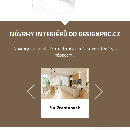
NÁVRHY INTERIÉRŮ OD
DESIGNPRO.CZ
Navrhujeme osobité, moderní a nadčasové interiéry s
nápadem...
náměstí Na Ba
Na Pramenech