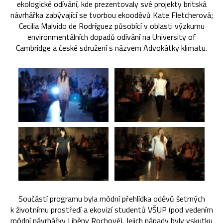
ekologické odívání, kde prezentovaly své projekty britská
návrhářka zabývající se tvorbou ekooděvů Kate Fletcherová;
Cecilia Malvido de Rodríguez působící v oblasti výzkumu
environmentálních dopadů odívání na University of
Cambridge a české sdružení s názvem Advokátky klimatu.
Součástí programu byla módní přehlídka oděvů šetrných
k životnímu prostředí a ekovizí studentů VŠUP (pod vedením
módní návrhářky Liběny Rochové). Jejich nápady byly vskutku