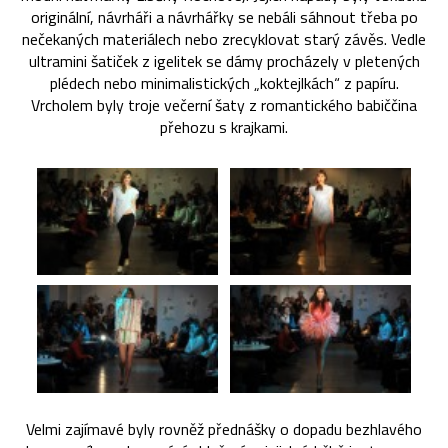
originální, návrháři a návrhářky se nebáli sáhnout třeba po
nečekaných materiálech nebo zrecyklovat starý závěs. Vedle
ultramini šatiček z igelitek se dámy procházely v pletených
plédech nebo minimalistických „koktejlkách“ z papíru.
Vrcholem byly troje večerní šaty z romantického babiččina
přehozu s krajkami.
Velmi zajímavé byly rovněž přednášky o dopadu bezhlavého