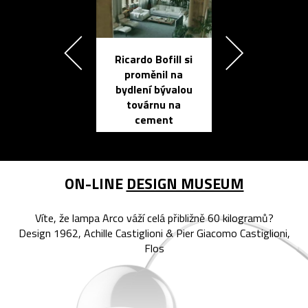
Ricardo Bofill si
Přichází ten
proměnil na
propracovan
bydlení bývalou
elektronic
továrnu na
zápisník
cement
reMarkable
ON-LINE
DESIGN MUSEUM
Víte, že lampa Arco váží celá přibližně 60 kilogramů?
Design 1962, Achille Castiglioni & Pier Giacomo Castiglioni,
Flos