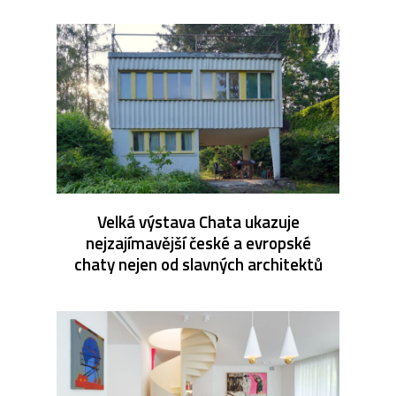
Velká výstava Chata ukazuje
nejzajímavější české a evropské
chaty nejen od slavných architektů