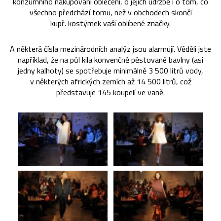
konzumního nakupování oblečení, o jejich údržbě i o tom, co
všechno předchází tomu, než v obchodech skončí
kupř. kostýmek vaší oblíbené značky.
A některá čísla mezinárodních analýz jsou alarmují. Věděli jste
například, že na půl kila konvenčně pěstované bavlny (asi
jedny kalhoty) se spotřebuje minimálně 3 500 litrů vody,
v některých afrických zemích až 14 500 litrů, což
představuje 145 koupelí ve vaně.