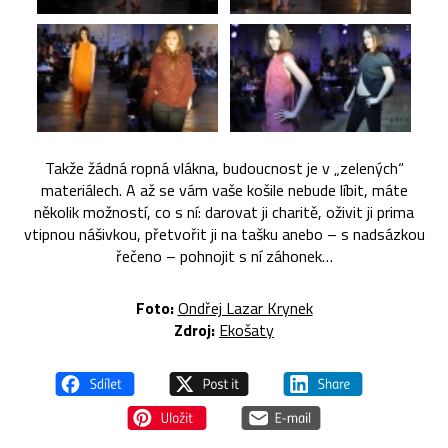
Takže žádná ropná vlákna, budoucnost je v „zelených“
materiálech. A až se vám vaše košile nebude líbit, máte
několik možností, co s ní: darovat ji charitě, oživit ji prima
vtipnou nášivkou, přetvořit ji na tašku anebo – s nadsázkou
řečeno – pohnojit s ní záhonek…
Foto:
Ondřej Lazar Krynek
Zdroj:
Ekošaty