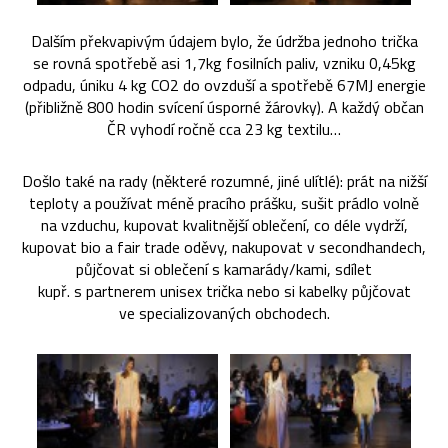
Dalším překvapivým údajem bylo, že údržba jednoho trička
se rovná spotřebě asi 1,7kg fosilních paliv, vzniku 0,45kg
odpadu, úniku 4 kg CO2 do ovzduší a spotřebě 67MJ energie
(přibližně 800 hodin svícení úsporné žárovky). A každý občan
ČR vyhodí ročně cca 23 kg textilu…
Došlo také na rady (některé rozumné, jiné ulítlé): prát na nižší
teploty a používat méně pracího prášku, sušit prádlo volně
na vzduchu, kupovat kvalitnější oblečení, co déle vydrží,
kupovat bio a fair trade oděvy, nakupovat v secondhandech,
půjčovat si oblečení s kamarády/kami, sdílet
kupř. s partnerem unisex trička nebo si kabelky půjčovat
ve specializovaných obchodech.