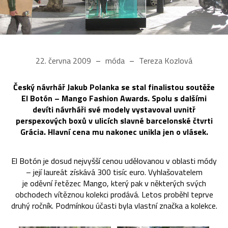
22. června 2009
móda
Tereza Kozlová
Český návrhář Jakub Polanka se stal finalistou soutěže
El Botón – Mango Fashion Awards. Spolu s dalšími
devíti návrháři své modely vystavoval uvnitř
perspexových boxů v ulicích slavné barcelonské čtvrti
Grácia. Hlavní cena mu nakonec unikla jen o vlásek.
El Botón je dosud nejvyšší cenou udělovanou v oblasti módy
– její laureát získává 300 tisíc euro. Vyhlašovatelem
je oděvní řetězec Mango, který pak v některých svých
obchodech vítěznou kolekci prodává. Letos proběhl teprve
druhý ročník. Podmínkou účasti byla vlastní značka a kolekce.