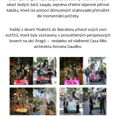
siluet šedých šatů zaujaly zejména efektní objemné péřové
kabáty, které lze pomocí důmyslných stahovadel přetvářet
dle momentální potřeby.
Každý z deseti finalistů do Barcelony přivezl svých osm
outfitů, které byly vystaveny v prosvětlených perspexových
boxech na ulici Aragó – nedaleko od nádherné Casa Milo
architekta Antoina Gaudího.