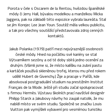
Porota v čele s Oscarem de la Rentou, hvězdou španělské
módy či Jerry Hall, bývalou modelkou a manželkou Micka
Jaggera, pak na základě této expozice vybrala laureáta. Stal
se jím Korejec Lee Jean Youn. Soutěž měla velkou publicitu,
a tak pro všechny soutěžící představovala zdroj cenných
kontaktů.
Jakub Polanka (1979) patří mezi nejvýraznější osobnosti
české módy. Hned na počátku své kariéry se stal
Výtvarníkem sezóny a od té doby sbírá jedno ocenění za
druhým. (Všimli jsme si, že místo kalíšku na zubní pastu
a kartáček používá skleněnou trofej, kterou mu před rokem
udělil Hubert de Givenchy.) Žije a pracuje v Paříži, kde
absolvoval postgraduální studium na prestižním Institut
Français de la Mode. Ještě při studiu začal spolupracovat
s firmou Hermès. Výstavu školních prací navštívil designér
Philipp Starck a Jakubovy návrhy ho zaujali natolik, že mu
nabídl místo ve svém studiu. Společně se značku Louis
Vuitton pak vymýšleli vybavení pro vesmírnou turistiku