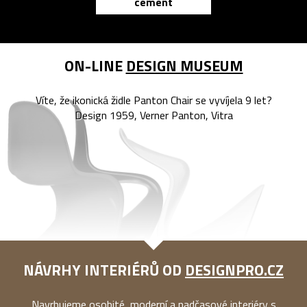
cement
reMarkable
ON-LINE
DESIGN MUSEUM
Víte, že ikonická židle Panton Chair se vyvíjela 9 let?
Design 1959, Verner Panton, Vitra
NÁVRHY INTERIÉRŮ OD
DESIGNPRO.CZ
Navrhujeme osobité, moderní a nadčasové interiéry s