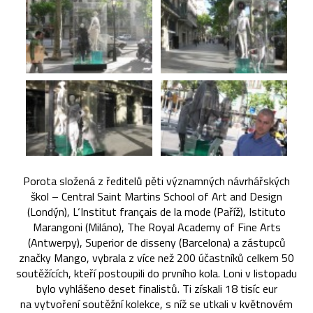
Porota složená z ředitelů pěti významných návrhářských
škol – Central Saint Martins School of Art and Design
(Londýn), L‘Institut français de la mode (Paříž), Istituto
Marangoni (Miláno), The Royal Academy of Fine Arts
(Antwerpy), Superior de disseny (Barcelona) a zástupců
značky Mango, vybrala z více než 200 účastníků celkem 50
soutěžících, kteří postoupili do prvního kola. Loni v listopadu
bylo vyhlášeno deset finalistů. Ti získali 18 tisíc eur
na vytvoření soutěžní kolekce, s níž se utkali v květnovém