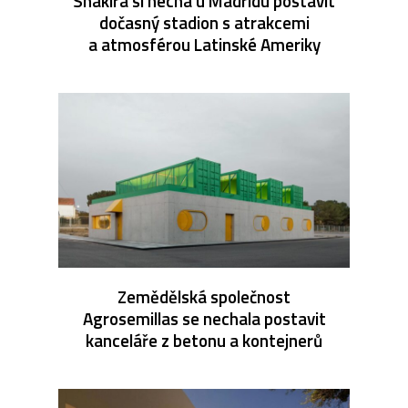
Shakira si nechá u Madridu postavit
dočasný stadion s atrakcemi
a atmosférou Latinské Ameriky
Zemědělská společnost
Agrosemillas se nechala postavit
kanceláře z betonu a kontejnerů