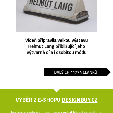
Vídeň připravila velkou výstavu
Helmut Lang přibližující jeho
výtvarná díla i osobitou módu
DALŠÍCH 11774 ČLÁNKŮ
VÝBĚR Z E-SHOPU
DESIGNBUY.CZ
E-shop s nejlepším designem světa! Nábytek, svítidla,