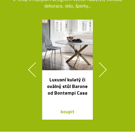
dekorace, sklo, šperky...
Luxusní kulatý či
Stolní i stoj
oválný stůl Barone
lampy Ballo
od Bontempi Casa
ručně foukané
koupit
koupit