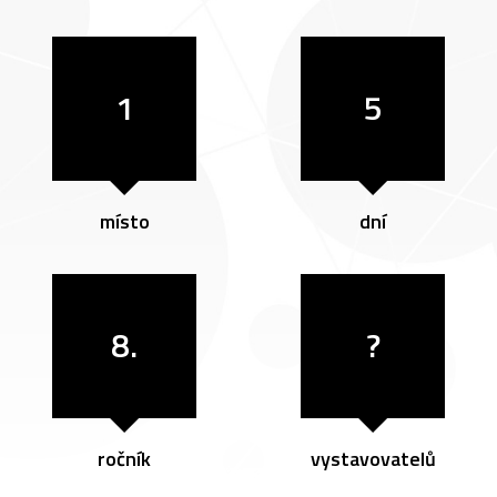
1
5
místo
dní
8.
?
ročník
vystavovatelů