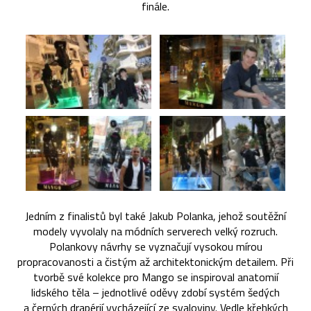
finále.
Jedním z finalistů byl také Jakub Polanka, jehož soutěžní
modely vyvolaly na módních serverech velký rozruch.
Polankovy návrhy se vyznačují vysokou mírou
propracovanosti a čistým až architektonickým detailem. Při
tvorbě své kolekce pro Mango se inspiroval anatomií
lidského těla – jednotlivé oděvy zdobí systém šedých
a černých drapérií vycházející ze svaloviny. Vedle křehkých