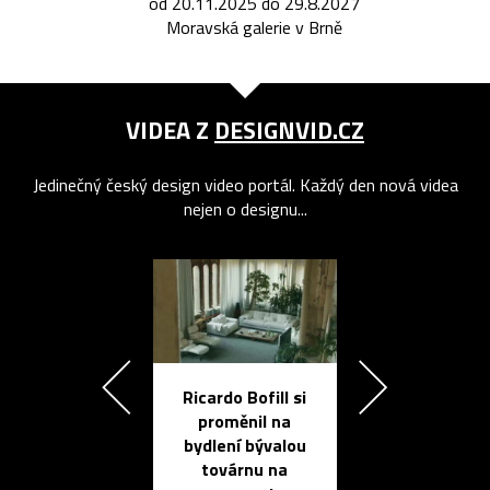
od 20.11.2025 do 29.8.2027
Moravská galerie v Brně
VIDEA Z
DESIGNVID.CZ
Jedinečný český design video portál. Každý den nová videa
nejen o designu...
Ricardo Bofill si
Přichází ten
proměnil na
propracovan
bydlení bývalou
elektronic
továrnu na
zápisník