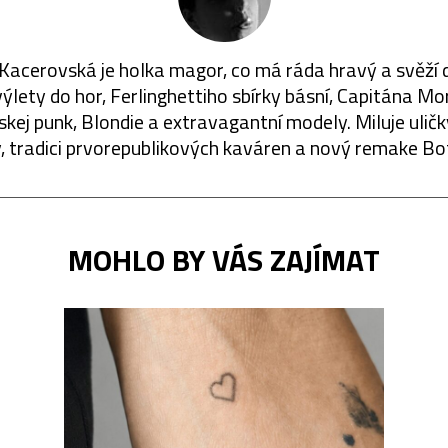
Kacerovská je holka magor, co má ráda hravý a svěží d
výlety do hor, Ferlinghettiho sbírky básní, Capitána M
skej punk, Blondie a extravagantní modely. Miluje uličk
, tradici prvorepublikových kaváren a nový remake Bo
MOHLO BY VÁS ZAJÍMAT