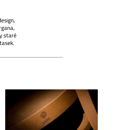
esign,
organa,
y staré
tasek.