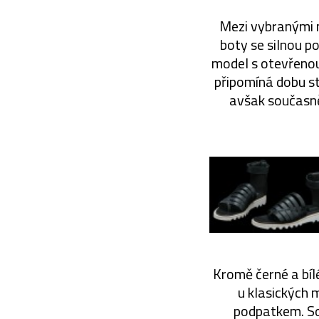
Mezi vybranými 
boty se silnou p
model s otevřenou
připomíná dobu s
avšak současně
Kromě černé a bílé
u klasických
podpatkem. So