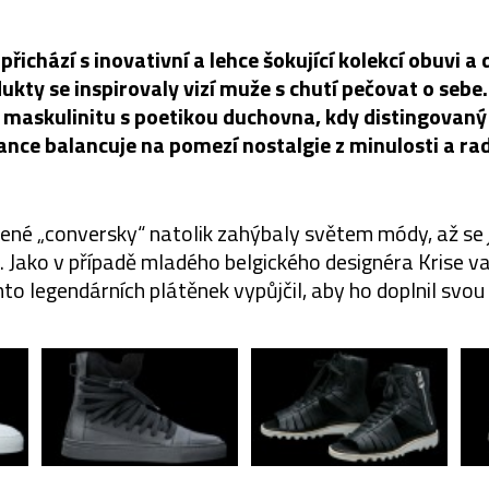
přichází s inovativní a lehce šokující kolekcí obuvi a
ukty se inspirovaly vizí muže s chutí pečovat o sebe
maskulinitu s poetikou duchovna, kdy distingovaný 
ance balancuje na pomezí nostalgie z minulosti a ra
bené „conversky“ natolik zahýbaly světem módy, až se j
. Jako v případě mladého belgického designéra Krise va
hto legendárních plátěnek vypůjčil, aby ho doplnil svou 