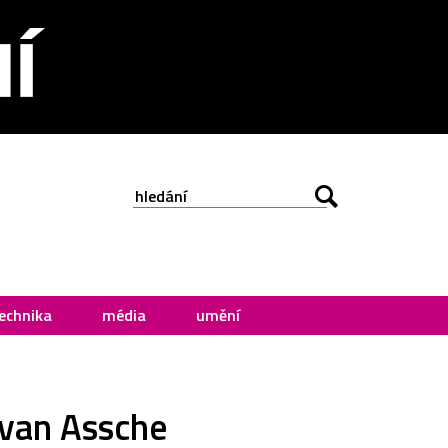
echnika
média
umění
 van Assche