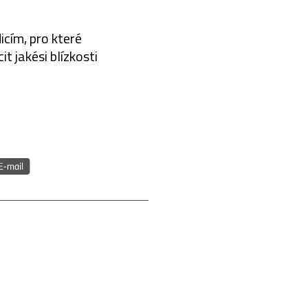
dicím, pro které
t jakési blízkosti