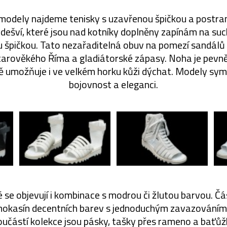
modely najdeme tenisky s uzavřenou špičkou a postra
odešví, které jsou nad kotníky doplněny zapínám na such
 špičkou. Tato nezařaditelná obuv na pomezí sandálů
tarověkého Říma a gladiátorské zápasy. Noha je pevně
 umožňuje i ve velkém horku kůži dýchat. Modely symb
bojovnost a eleganci.
 se objevují i kombinace s modrou či žlutou barvou. Č
 mokasín decentních barev s jednoduchým zavazováním
učástí kolekce jsou pásky, tašky přes rameno a baťůž