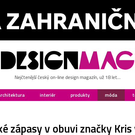
Nejčtenější český on-line design magazín, už 18 let…
architektura
interiér
produkty
móda
t
ké zápasy v obuvi značky Kris