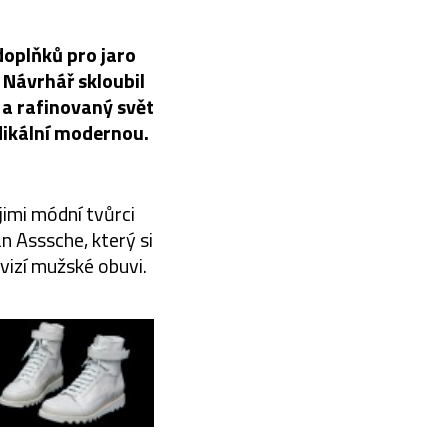
 doplňků pro jaro
. Návrhář skloubil
a rafinovaný svět
dikální modernou.
imi módní tvůrci
n Asssche, který si
vizí mužské obuvi.