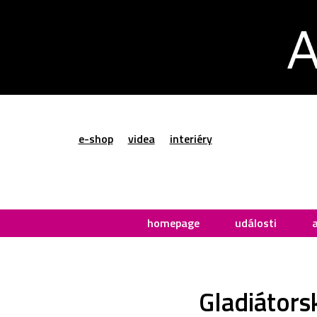
e-shop
videa
interiéry
homepage
události
Gladiátors