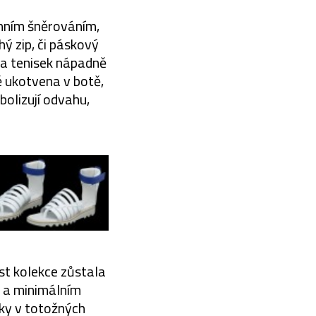
nním šněrováním,
ý zip, či páskový
 a tenisek nápadně
 ukotvena v botě,
olizují odvahu,
ást kolekce zůstala
 a minimálním
ky v totožných