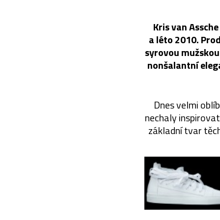
Kris van Assche 
a léto 2010. Prod
syrovou mužskou 
nonšalantní eleg
Dnes velmi oblí
nechaly inspirovat
základní tvar těc