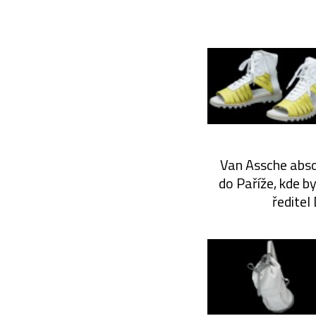
Van Assche abso
do Paříže, kde b
ředitel