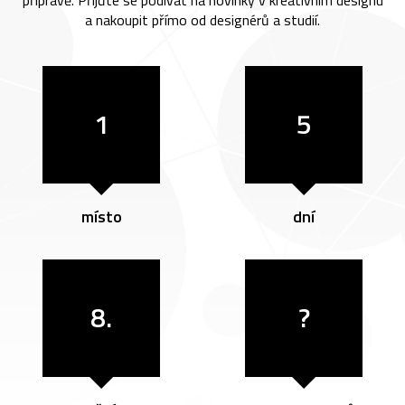
přípravě. Přijďte se podívat na novinky v kreativním designu
a nakoupit přímo od designérů a studií.
1
5
místo
dní
8.
?