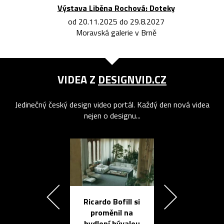
Výstava Liběna Rochová: Doteky
od 20.11.2025 do 29.8.2027
Moravská galerie v Brně
VIDEA Z
DESIGNVID.CZ
Jedinečný český design video portál. Každý den nová videa
nejen o designu...
Ricardo Bofill si
Přichází ten
proměnil na
propracovan
bydlení bývalou