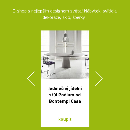
E-shop s nejlepším designem světa! Nábytek, svítidla,
dekorace, sklo, šperky...
Jedinečný jídelní
Liniemi zdo
stůl Podium od
křišťálová ko
Bontempi Casa
od Olgoj Cho
koupit
koupit