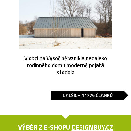
V obci na Vysočině vznikla nedaleko
rodinného domu moderně pojatá
stodola
DALŠÍCH 11776 ČLÁNKŮ
VÝBĚR Z E-SHOPU
DESIGNBUY.CZ