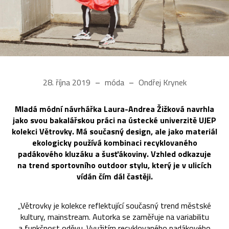
28. října 2019
móda
Ondřej Krynek
Mladá módní návrhářka Laura-Andrea Žižková navrhla
jako svou bakalářskou práci na ústecké univerzitě UJEP
kolekci Větrovky. Má současný design, ale jako materiál
ekologicky používá kombinaci recyklovaného
padákového kluzáku a šusťákoviny. Vzhled odkazuje
na trend sportovního outdoor stylu, který je v ulicích
vídán čím dál častěji.
„Větrovky je kolekce reflektující současný trend městské
kultury, mainstream. Autorka se zaměřuje na variabilitu
a funkčnost oděvu. Využitím recyklovaného padákového