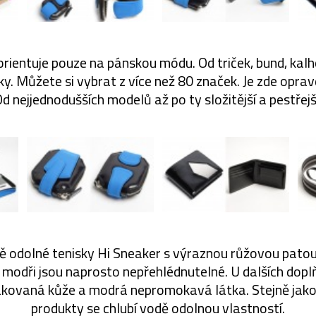
rientuje pouze na pánskou módu. Od triček, bund, kalho
y. Můžete si vybrat z více než 80 značek. Je zde opra
d nejjednodušších modelů až po ty složitější a pestřejš
 odolné tenisky Hi Sneaker s výraznou růžovou pato
 modři jsou naprosto nepřehlédnutelné. U dalších dopl
akovaná kůže a modrá nepromokavá látka. Stejně jako 
produkty se chlubí vodě odolnou vlastností.