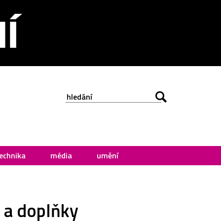
echnika
média
umění
 a doplňky