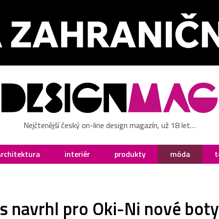
Nejčtenější český on-line design magazín, už 18 let…
architektura
interiér
produkty
móda
t
s navrhl pro Oki-Ni nové boty