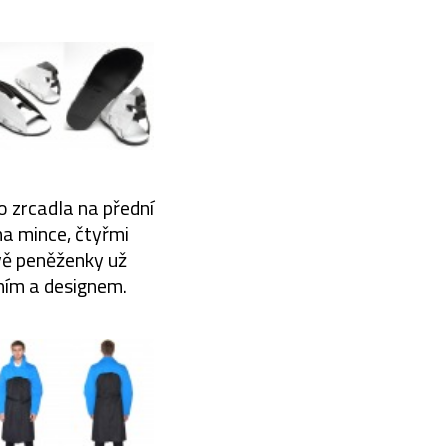
 zrcadla na přední
na mince, čtyřmi
vě peněženky už
ním a designem.