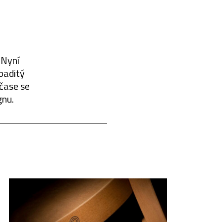
 Nyní
paditý
 čase se
gnu.