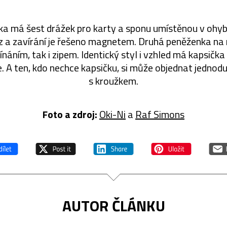
ka má šest drážek pro karty a sponu umístěnou v ohyb
z a zavírání je řešeno magnetem. Druhá peněženka na 
áním, tak i zipem. Identický styl i vzhled má kapsička
če. A ten, kdo nechce kapsičku, si může objednat jednodu
s kroužkem.
Foto a zdroj:
Oki-Ni
a
Raf Simons
AUTOR ČLÁNKU