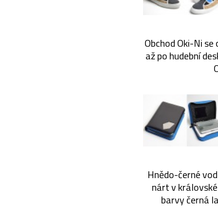
Obchod Oki-Ni se o
až po hudební desk
O
Hnědo-černé vodě
nárt v královské
barvy černá l