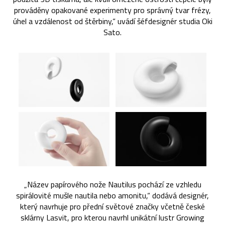
prováděny opakované experimenty pro správný tvar frézy,
úhel a vzdálenost od štěrbiny,“ uvádí šéfdesignér studia Oki
Sato.
„Název papírového nože Nautilus pochází ze vzhledu
spirálovité mušle nautila nebo amonitu,“ dodává designér,
který navrhuje pro přední světové značky včetně české
sklárny Lasvit, pro kterou navrhl unikátní lustr Growing