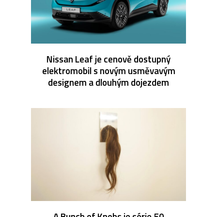
Nissan Leaf je cenově dostupný
elektromobil s novým usměvavým
designem a dlouhým dojezdem
A Bunch of Knobs je série 50