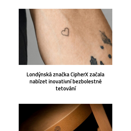
Londýnská značka CipherX začala
nabízet inovativní bezbolestné
tetování