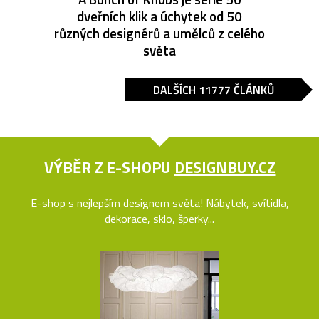
dveřních klik a úchytek od 50
různých designérů a umělců z celého
světa
DALŠÍCH 11777 ČLÁNKŮ
VÝBĚR Z E-SHOPU
DESIGNBUY.CZ
E-shop s nejlepším designem světa! Nábytek, svítidla,
dekorace, sklo, šperky...