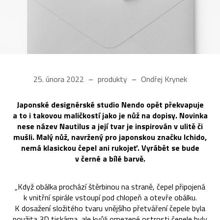
25. února 2022
produkty
Ondřej Krynek
Japonské designérské studio Nendo opět překvapuje
a to i takovou maličkostí jako je nůž na dopisy. Novinka
nese název Nautilus a její tvar je inspirován v ulitě či
mušli. Malý nůž, navržený pro japonskou značku Ichido,
nemá klasickou čepel ani rukojeť. Vyrábět se bude
v černé a bílé barvě.
„Když obálka prochází štěrbinou na straně, čepel připojená
k vnitřní spirále vstoupí pod chlopeň a otevře obálku.
K dosažení složitého tvaru vnějšího přetváření čepele byla
použita 3D tiskárna, ale kvůli omezené ostrosti čepele byly