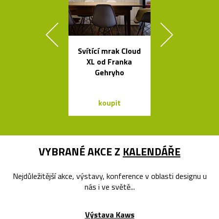
Svítící mrak Cloud
Ikonická skl
XL od Franka
stolní lampa 
Gehryho
Lamp
koupit
koupit
VYBRANÉ AKCE Z
KALENDÁŘE
Nejdůležitější akce, výstavy, konference v oblasti designu u
nás i ve světě...
Výstava Kaws