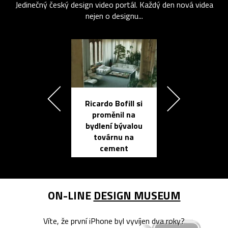
Jedinečný český design video portál. Každý den nová videa
nejen o designu...
Ricardo Bofill si
Přichází ten
proměnil na
propracovan
bydlení bývalou
elektronic
továrnu na
zápisník
cement
reMarkable
ON-LINE
DESIGN MUSEUM
Víte, že první iPhone byl vyvíjen dva roky?