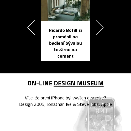
Ricardo Bofill si
Přichází ten
proměnil na
propracovan
bydlení bývalou
elektronic
továrnu na
zápisník
cement
reMarkable
ON-LINE
DESIGN MUSEUM
Víte, že první iPhone byl vyvíjen dva roky?
Design 2005, Jonathan Ive & Steve Jobs, Apple