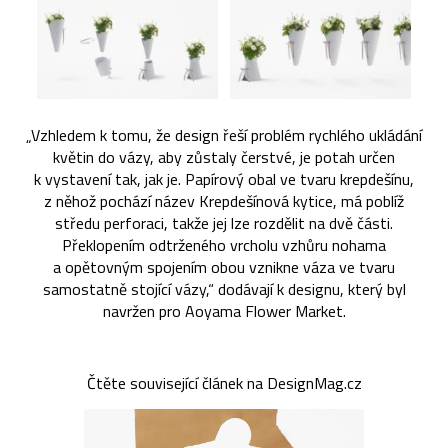
„Vzhledem k tomu, že design řeší problém rychlého ukládání
květin do vázy, aby zůstaly čerstvé, je potah určen
k vystavení tak, jak je. Papírový obal ve tvaru krepdešínu,
z něhož pochází název Krepdešínová kytice, má poblíž
středu perforaci, takže jej lze rozdělit na dvě části.
Překlopením odtrženého vrcholu vzhůru nohama
a opětovným spojením obou vznikne váza ve tvaru
samostatně stojící vázy,“ dodávají k designu, který byl
navržen pro Aoyama Flower Market.
Čtěte související článek na DesignMag.cz