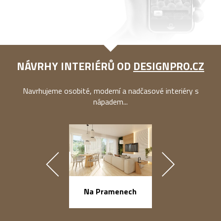
NÁVRHY INTERIÉRŮ OD
DESIGNPRO.CZ
Navrhujeme osobité, moderní a nadčasové interiéry s
nápadem...
náměstí Na Ba
Na Pramenech