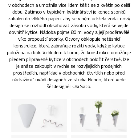
v obchodech a umožnila více lidem těšit se z květin po delší
dobu. Zatímco v typickém květinářství je konec stonků
zabalen do vlhkého papíru, aby se v něm udržela voda, nový
design se rozhodl obsahovat zásobu vody, která se vejde
dovnitř kytice. Nádoba pojme 80 ml vody a její proděravělé
víko propouští stonky. Otvory obklopuje netěsnící
konstrukce, která zabraňuje rozlití vody, když je kytice
položena na bok. Vzhledem k tomu, že konstrukce umožňuje
předem připravené kytice v obchodech položit čerstvé, lze
je snáze zakoupit v rychle se rozvíjejících prodejních
prostředích, například v obchodních čtvrtích nebo před
nádražími,“ uvádí designéři ze studia Nendo, které vede
šéfdesignér Oki Sato.