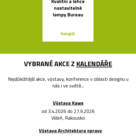
Kvalitní a lehce
Prémiové ita
nastavitelné
polstrova
lampy Bureau
postele o
Bontempi Le
Design
koupit
koupit
VYBRANÉ AKCE Z
KALENDÁŘE
Nejdůležitější akce, výstavy, konference v oblasti designu u
nás i ve světě...
Výstava Kaws
od 3.4.2026 do 27.9.2026
Vídeň, Rakousko
Výstava Architektura opravy