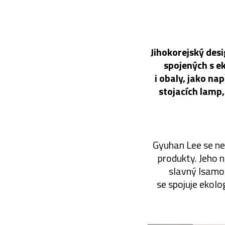
Jihokorejský des
spojených s e
i obaly, jako na
stojacích lamp
Gyuhan Lee se net
produkty. Jeho 
slavný Isamo 
se spojuje ekol