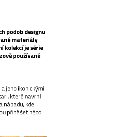
ých podob designu
vané materiály
 kolekcí je série
ázově používané
 a jeho ikonickými
ri, které navrhl
na nápadu, kde
ou přinášet něco