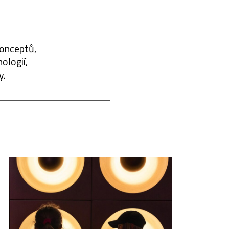
konceptů,
ologií,
y.