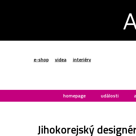
e-shop
videa
interiéry
homepage
události
Jihokorejský designér