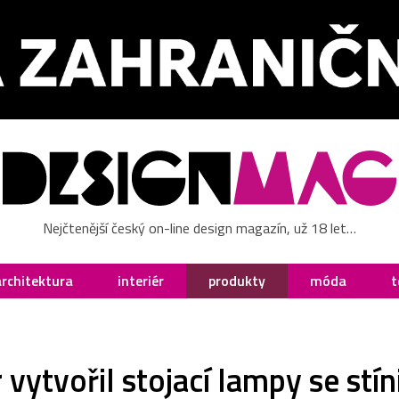
Nejčtenější český on-line design magazín, už 18 let…
architektura
interiér
produkty
móda
t
 vytvořil stojací lampy se stín