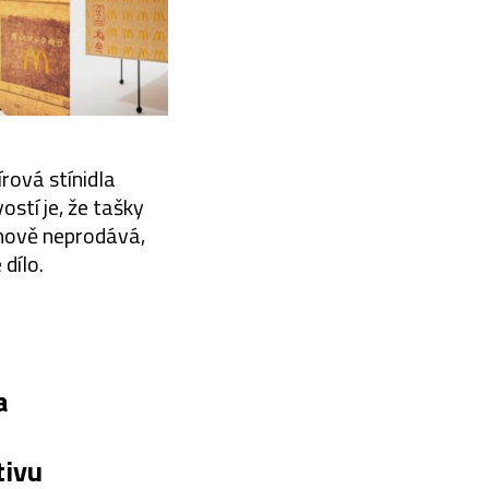
rová stínidla
ostí je, že tašky
lánově neprodává,
dílo.
a
tivu