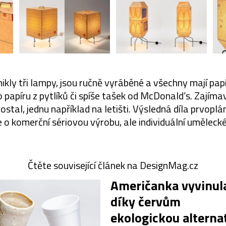
ikly tři lampy, jsou ručně vyráběné a všechny mají papí
papíru z pytlíků či spíše tašek od McDonald’s. Zajímav
ostal, jednu například na letišti. Výsledná díla prvop
e o komerční sériovou výrobu, ale individuální umělecké 
Čtěte související článek na DesignMag.cz
Američanka vyvinul
díky červům
ekologickou alterna