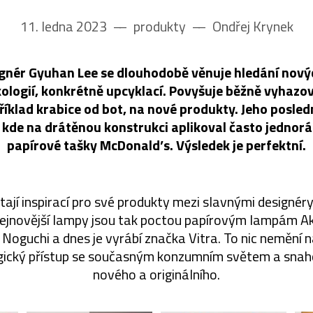
11. ledna 2023
––
produkty
––
Ondřej Krynek
ignér Gyuhan Lee se dlouhodobě věnuje hledání nov
kologií, konkrétně upcyklací. Povyšuje běžně vyhazo
příklad krabice od bot, na nové produkty. Jeho poslední
, kde na drátěnou konstrukci aplikoval často jednor
papírové tašky McDonald’s. Výsledek je perfektní.
ají inspirací pro své produkty mezi slavnými designéry
nejnovější lampy jsou tak poctou papírovým lampám Aka
Noguchi a dnes je vyrábí značka Vitra. To nic nemění 
ogický přístup se současným konzumním světem a snah
nového a originálního.