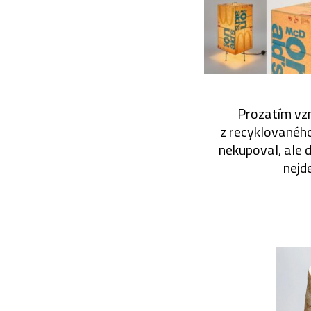
Prozatím vzn
z recyklovaného 
nekupoval, ale d
nejd