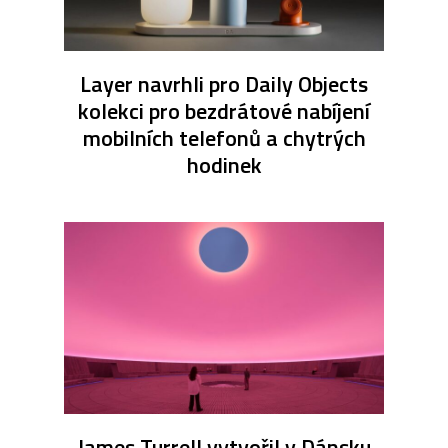
Layer navrhli pro Daily Objects
kolekci pro bezdrátové nabíjení
mobilních telefonů a chytrých
hodinek
James Turrell vytvořil v Dánsku