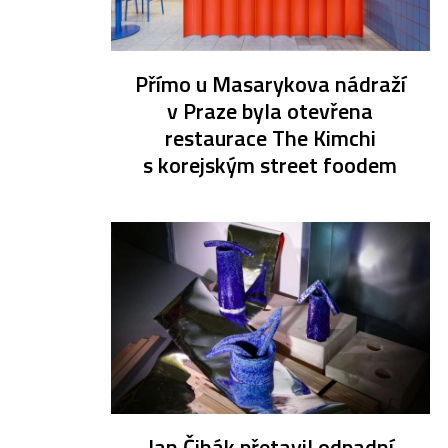
Přímo u Masarykova nádraží
v Praze byla otevřena
restaurace The Kimchi
s korejským street foodem
Jan Čihák přetavil odpadní