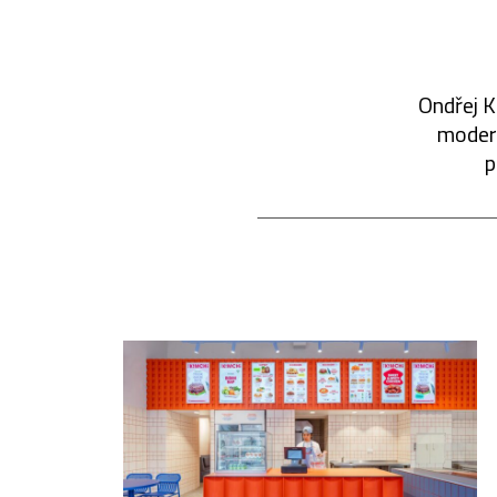
Ondřej K
modern
p