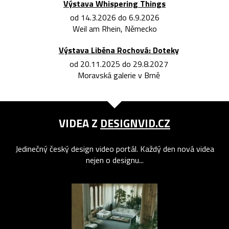
Výstava Whispering Things
od 14.3.2026 do 6.9.2026
Weil am Rhein, Německo
Výstava Liběna Rochová: Doteky
od 20.11.2025 do 29.8.2027
Moravská galerie v Brně
VIDEA Z
DESIGNVID.CZ
Jedinečný český design video portál. Každý den nová videa
nejen o designu...