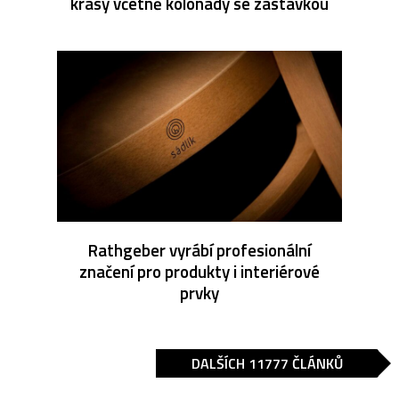
krásy včetně kolonády se zastávkou
Rathgeber vyrábí profesionální
značení pro produkty i interiérové
prvky
DALŠÍCH 11777 ČLÁNKŮ