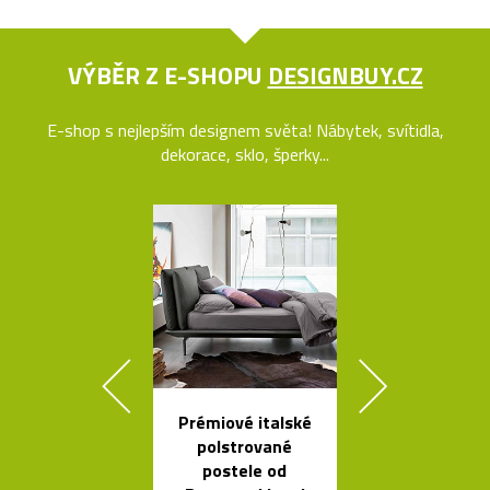
VÝBĚR Z E-SHOPU
DESIGNBUY.CZ
E-shop s nejlepším designem světa! Nábytek, svítidla,
dekorace, sklo, šperky...
Prémiové italské
Česká stro
polstrované
svítidla s tv
postele od
skleněnýc