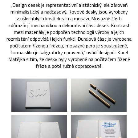
„Design desek je reprezentativní a státnický, ale zároveň
minimalistický a nadčasový. Kovové desky jsou vyrobeny
z ušlechtilých kovů duralu a mosazi. Mosazné části
zdůrazňují mechanickou a dekorativní část desek. Kontrast
mezi materiály je podpořen technologií výroby a jejich
rozmístění odpovídá i jejich funkci. Duralová část je vyrobena
počítačem řízenou frézou, mosazné pero je soustružené,
forma slibu je kaligraficky upravená,“ uvádí designér Karel
Matějka s tím, že desky byly vyrobené na počítačem řízené
fréze a poté ručně dopracované.