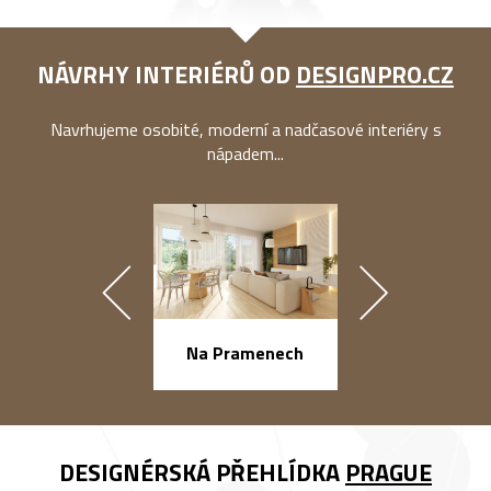
NÁVRHY INTERIÉRŮ OD
DESIGNPRO.CZ
Navrhujeme osobité, moderní a nadčasové interiéry s
nápadem...
náměstí Na Ba
Na Pramenech
DESIGNÉRSKÁ PŘEHLÍDKA
PRAGUE