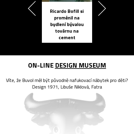
Ricardo Bofill si
Přichází ten
proměnil na
propracovan
bydlení bývalou
elektronic
továrnu na
zápisník
cement
reMarkable
ON-LINE
DESIGN MUSEUM
Víte, že Buvol měl být původně nafukovací nábytek pro děti?
Design 1971, Libuše Niklová, Fatra