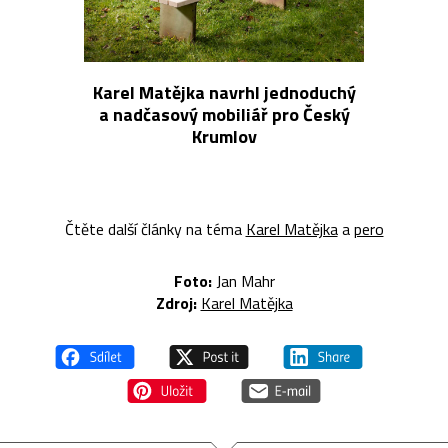
Karel Matějka navrhl jednoduchý
a nadčasový mobiliář pro Český
Krumlov
Čtěte další články na téma
Karel Matějka
a
pero
Foto:
Jan Mahr
Z
droj:
Karel Matějka