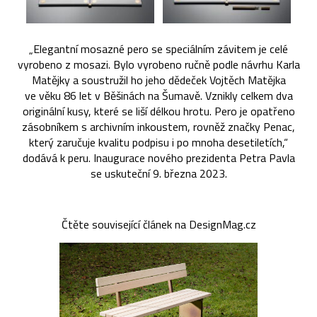
„Elegantní mosazné pero se speciálním závitem je celé
vyrobeno z mosazi. Bylo vyrobeno ručně podle návrhu Karla
Matějky a soustružil ho jeho dědeček Vojtěch Matějka
ve věku 86 let v Běšinách na Šumavě. Vznikly celkem dva
originální kusy, které se liší délkou hrotu. Pero je opatřeno
zásobníkem s archivním inkoustem, rovněž značky Penac,
který zaručuje kvalitu podpisu i po mnoha desetiletích,“
dodává k peru. Inaugurace nového prezidenta Petra Pavla
se uskuteční 9. března 2023.
Čtěte související článek na DesignMag.cz