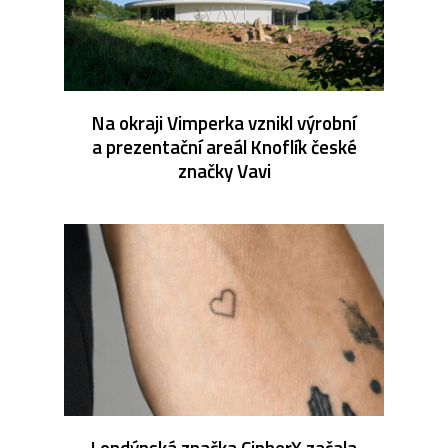
Na okraji Vimperka vznikl výrobní
a prezentační areál Knoflík české
značky Vavi
Londýnská značka CipherX začala