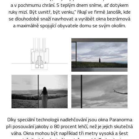
a v pochmurnu chrání. S teplým dnem sníme, ať dotykem
ruky mizí. Být uvnitř, být venku,“ říkají ve firmě Janošík, kde
se dlouhodobě snaží navrhovat a vyrábět okna bezrámová
a maximálně spojující obyvatele domu se svým okolím.
Díky speciální technologii nadlehčování jsou okna Paranorma
při posouvání jakoby o 80 procent lehčí, než je jejich skutečná
váha. Okna mohou být například tři metry vysoká a šest