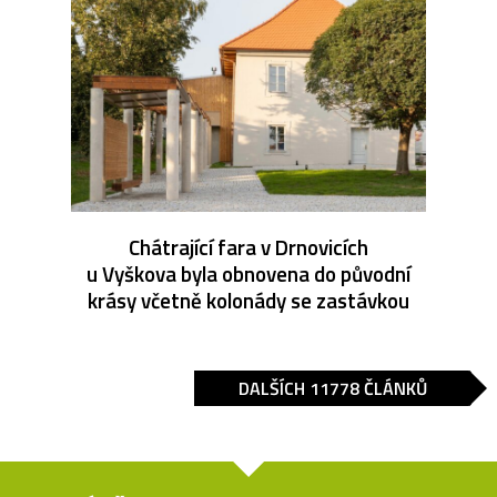
Chátrající fara v Drnovicích
u Vyškova byla obnovena do původní
krásy včetně kolonády se zastávkou
DALŠÍCH 11778 ČLÁNKŮ