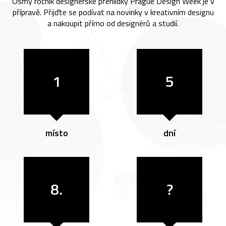
Osmý ročník designérské přehlídky Prague Design Week je v
přípravě. Přijďte se podívat na novinky v kreativním designu
a nakoupit přímo od designérů a studií.
1
5
místo
dní
8.
?