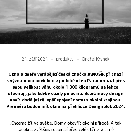
24. září 2024
produkty
Ondřej Krynek
Okna a dveře vyrábějící česká značka JANOŠÍK přichází
s významnou novinkou v podobě oken Paranorma. I přes
svou velikost váhu okolo 1 000 kilogramů se lehce
otevírají, jako kdyby vážily polovinu. Bezrámový design
navíc dodá ještě lepší spojení domu s okolní krajinou.
Premiéru budou mít okna na přehlídce Designblok 2024.
„Chceme žít ve světle. Domy otevřít okolní přírodě. A tak
se okna zvětšují, rozpínají přes celé stěny. V zimě