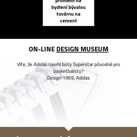
proměnil na
propracovan
bydlení bývalou
elektronic
továrnu na
zápisník
cement
reMarkable
ON-LINE
DESIGN MUSEUM
Víte, že Adidas navrhl boty Superstar původně pro
basketbalisty?
Design 1969, Adidas