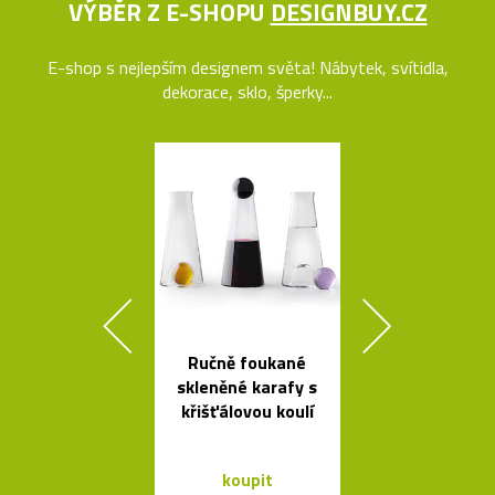
VÝBĚR Z E-SHOPU
DESIGNBUY.CZ
E-shop s nejlepším designem světa! Nábytek, svítidla,
dekorace, sklo, šperky...
Ručně foukané
Legendární r
skleněné karafy s
stolní lampi
křišťálovou koulí
Dalú
koupit
koupit