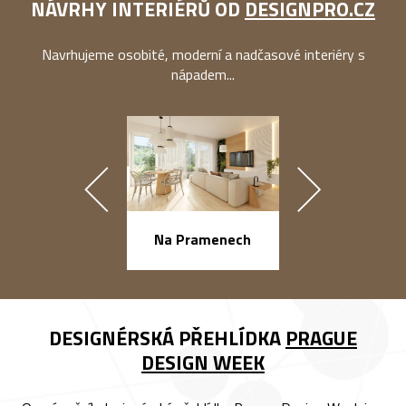
NÁVRHY INTERIÉRŮ OD
DESIGNPRO.CZ
Navrhujeme osobité, moderní a nadčasové interiéry s
nápadem...
náměstí Na Ba
Na Pramenech
DESIGNÉRSKÁ PŘEHLÍDKA
PRAGUE
DESIGN WEEK