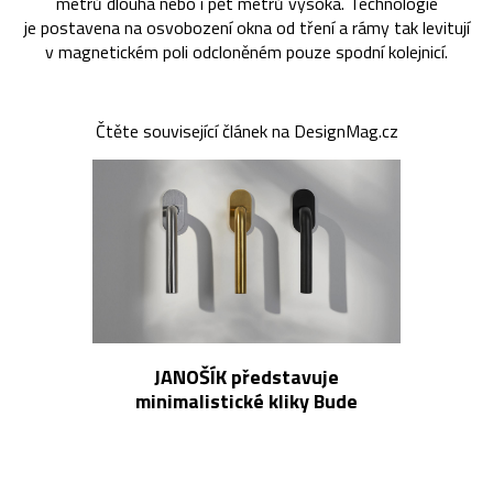
metrů dlouhá nebo i pět metrů vysoká. Technologie
je postavena na osvobození okna od tření a rámy tak levitují
v magnetickém poli odcloněném pouze spodní kolejnicí.
Čtěte související článek na DesignMag.cz
JANOŠÍK představuje
minimalistické kliky Bude