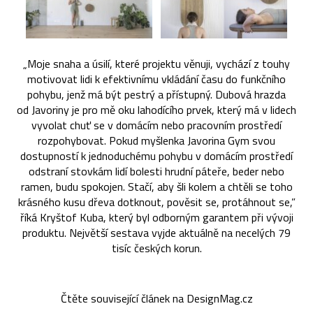
„Moje snaha a úsilí, které projektu věnuji, vychází z touhy
motivovat lidi k efektivnímu vkládání času do funkčního
pohybu, jenž má být pestrý a přístupný. Dubová hrazda
od Javoriny je pro mě oku lahodícího prvek, který má v lidech
vyvolat chuť se v domácím nebo pracovním prostředí
rozpohybovat. Pokud myšlenka Javorina Gym svou
dostupností k jednoduchému pohybu v domácím prostředí
odstraní stovkám lidí bolesti hrudní páteře, beder nebo
ramen, budu spokojen. Stačí, aby šli kolem a chtěli se toho
krásného kusu dřeva dotknout, pověsit se, protáhnout se,”
říká Kryštof Kuba, který byl odborným garantem při vývoji
produktu. Největší sestava vyjde aktuálně na necelých 79
tisíc českých korun.
Čtěte související článek na DesignMag.cz