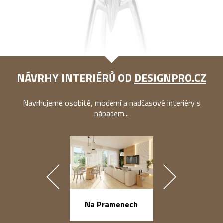
NÁVRHY INTERIÉRŮ OD
DESIGNPRO.CZ
Navrhujeme osobité, moderní a nadčasové interiéry s
nápadem...
náměstí Na Ba
Na Pramenech