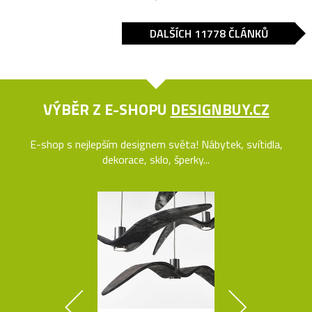
DALŠÍCH 11778 ČLÁNKŮ
VÝBĚR Z E-SHOPU
DESIGNBUY.CZ
E-shop s nejlepším designem světa! Nábytek, svítidla,
dekorace, sklo, šperky...