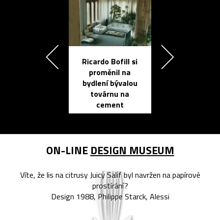
Ricardo Bofill si
Přichází ten
proměnil na
propracovan
bydlení bývalou
elektronic
továrnu na
zápisník
cement
reMarkable
ON-LINE
DESIGN MUSEUM
Víte, že lis na citrusy Juicy Salif byl navržen na papírové
prostírání?
Design 1988, Philippe Starck, Alessi